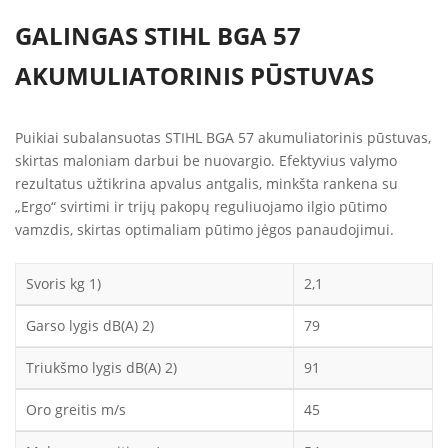
GALINGAS STIHL BGA 57
AKUMULIATORINIS PŪSTUVAS
Puikiai subalansuotas STIHL BGA 57 akumuliatorinis pūstuvas,
skirtas maloniam darbui be nuovargio. Efektyvius valymo
rezultatus užtikrina apvalus antgalis, minkšta rankena su
„Ergo“ svirtimi ir trijų pakopų reguliuojamo ilgio pūtimo
vamzdis, skirtas optimaliam pūtimo jėgos panaudojimui.
Svoris kg 1)
2,1
Garso lygis dB(A) 2)
79
Triukšmo lygis dB(A) 2)
91
Oro greitis m/s
45