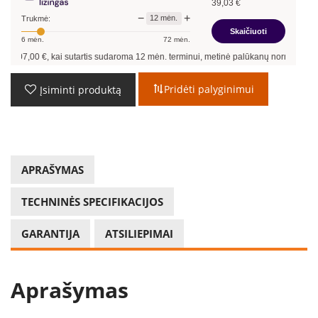
39,03
€
−
+
12
mėn.
Trukmė:
Skaičiuoti
6
mėn.
72
mėn.
€, kai sutartis sudaroma
12
mėn. terminui, metinė palūkanų norma –
13,90
%
, sut
Pridėti palyginimui
Įsiminti produktą
APRAŠYMAS
TECHNINĖS SPECIFIKACIJOS
GARANTIJA
ATSILIEPIMAI
Aprašymas