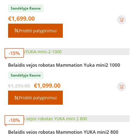
Sandėlyje Kaune
€
1,699.00
Pridėti palyginimui
-15%
Belaidis vejos robotas Mammation Yuka mini2 1000
Sandėlyje Kaune
Original
Current
€
1,099.00
€
1,299.00
price
price
was:
is:
Pridėti palyginimui
€1,299.00.
€1,099.00.
-10%
Belaidis vejos robotas Mammotion YUKA mini2 800