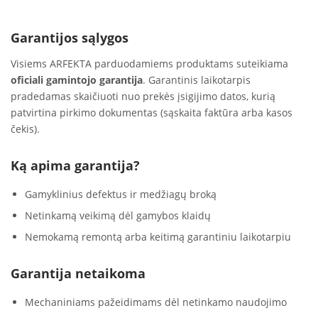
Garantijos sąlygos
Visiems ARFEKTA parduodamiems produktams suteikiama
oficiali gamintojo garantija
. Garantinis laikotarpis
pradedamas skaičiuoti nuo prekės įsigijimo datos, kurią
patvirtina pirkimo dokumentas (sąskaita faktūra arba kasos
čekis).
Ką apima garantija?
Gamyklinius defektus ir medžiagų broką
Netinkamą veikimą dėl gamybos klaidų
Nemokamą remontą arba keitimą garantiniu laikotarpiu
Garantija netaikoma
Mechaniniams pažeidimams dėl netinkamo naudojimo