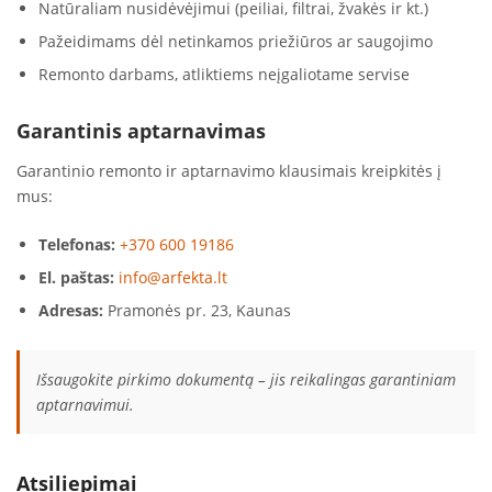
Natūraliam nusidėvėjimui (peiliai, filtrai, žvakės ir kt.)
Pažeidimams dėl netinkamos priežiūros ar saugojimo
Remonto darbams, atliktiems neįgaliotame servise
Garantinis aptarnavimas
Garantinio remonto ir aptarnavimo klausimais kreipkitės į
mus:
Telefonas:
+370 600 19186
El. paštas:
info@arfekta.lt
Adresas:
Pramonės pr. 23, Kaunas
Išsaugokite pirkimo dokumentą – jis reikalingas garantiniam
aptarnavimui.
Atsiliepimai