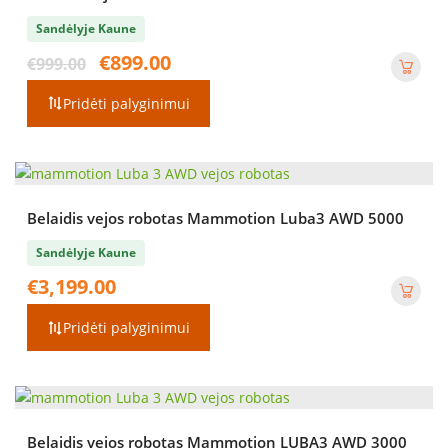
Sandėlyje Kaune
Original
Current
€
899.00
€
999.00
price
price
was:
is:
Pridėti palyginimui
€999.00.
€899.00.
Belaidis vejos robotas Mammotion Luba3 AWD 5000
Sandėlyje Kaune
€
3,199.00
Pridėti palyginimui
Belaidis vejos robotas Mammotion LUBA3 AWD 3000