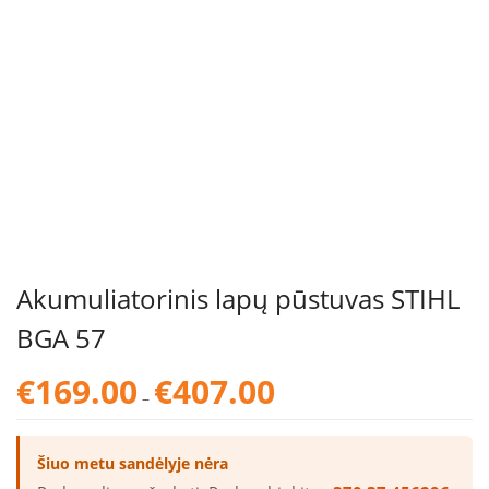
Akumuliatorinis lapų pūstuvas STIHL
BGA 57
Price
€
169.00
€
407.00
–
range:
€169.00
through
Šiuo metu sandėlyje nėra
€407.00