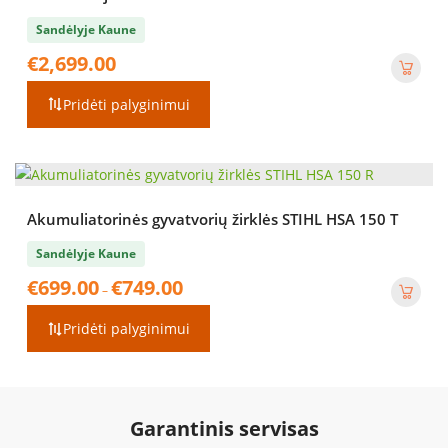
Sandėlyje Kaune
€
2,699.00
Pridėti palyginimui
Akumuliatorinės gyvatvorių žirklės STIHL HSA 150 T
Sandėlyje Kaune
Price
€
699.00
€
749.00
–
range:
€699.00
Pridėti palyginimui
through
€749.00
Garantinis servisas