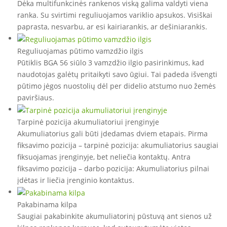
Dėka multifunkcinės rankenos viską galima valdyti viena
ranka. Su svirtimi reguliuojamos variklio apsukos. Visiškai
paprasta, nesvarbu, ar esi kairiarankis, ar dešiniarankis.
Reguliuojamas pūtimo vamzdžio ilgis
Pūtiklis BGA 56 siūlo 3 vamzdžio ilgio pasirinkimus, kad
naudotojas galėtų pritaikyti savo ūgiui. Tai padeda išvengti
pūtimo jėgos nuostolių dėl per didelio atstumo nuo žemės
paviršiaus.
Tarpinė pozicija akumuliatoriui įrenginyje
Akumuliatorius gali būti įdedamas dviem etapais. Pirma
fiksavimo pozicija – tarpinė pozicija: akumuliatorius saugiai
fiksuojamas įrenginyje, bet neliečia kontaktų. Antra
fiksavimo pozicija – darbo pozicija: Akumuliatorius pilnai
įdėtas ir liečia įrenginio kontaktus.
Pakabinama kilpa
Saugiai pakabinkite akumuliatorinį pūstuvą ant sienos už