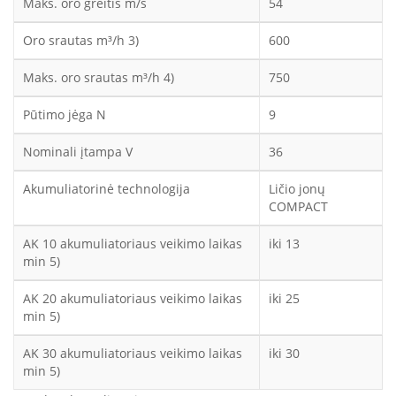
Maks. oro greitis m/s
54
Oro srautas m³/h 3)
600
Maks. oro srautas m³/h 4)
750
Pūtimo jėga N
9
Nominali įtampa V
36
Akumuliatorinė technologija
Ličio jonų
COMPACT
AK 10 akumuliatoriaus veikimo laikas
iki 13
min 5)
AK 20 akumuliatoriaus veikimo laikas
iki 25
min 5)
AK 30 akumuliatoriaus veikimo laikas
iki 30
min 5)