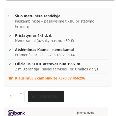
Šiuo metu nėra sandėlyje
Paskambinkite – pasakysime tikslų pristatymo
terminą
Pristatymas 1–3 d. d.
Nemokamai (užsakymas nuo 50 €)
Atsiėmimas Kaune – nemokamai
Pramonės pr. 23 · I–V 9–18, VI 9–14
Oficialus STIHL atstovas nuo 1997 m.
2 m. garantija · savas servisas · originalios dalys
Klausimų? Skambinkite +370 37 456296
Į KREPŠELĮ
Įmokos dydis