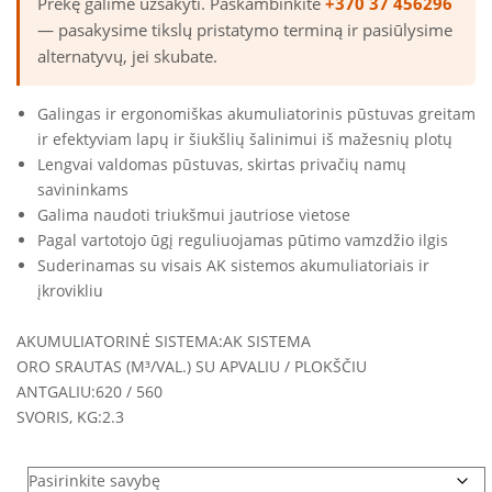
Prekę galime užsakyti. Paskambinkite
+370 37 456296
— pasakysime tikslų pristatymo terminą ir pasiūlysime
alternatyvų, jei skubate.
Galingas ir ergonomiškas akumuliatorinis pūstuvas greitam
ir efektyviam lapų ir šiukšlių šalinimui iš mažesnių plotų
Lengvai valdomas pūstuvas, skirtas privačių namų
savininkams
Galima naudoti triukšmui jautriose vietose
Pagal vartotojo ūgį reguliuojamas pūtimo vamzdžio ilgis
Suderinamas su visais AK sistemos akumuliatoriais ir
įkrovikliu
AKUMULIATORINĖ SISTEMA:
AK SISTEMA
ORO SRAUTAS (M³/VAL.) SU APVALIU / PLOKŠČIU
ANTGALIU:
620 / 560
SVORIS, KG:
2.3
variantai