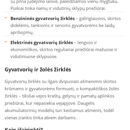
su pilna judėjimo laisve, paleidžiamos vienu mygtuku.
Puikiai tinka namų ir vidutinių sklypų priežiūrai.
Benzininės gyvatvorių žirklės
– galingiausios, skirtos
didelėms, tankioms ir senoms gyvatvorėms be laidų
apribojimų.
Elektrinės gyvatvorių žirklės
– lengvos ir
ekonomiškos, skirtos reguliariai priežiūrai mažuose ir
vidutiniuose sklypuose.
Gyvatvorių ir žolės žirklės
Gyvatvorių žirklės su ilgais dvipusiais ašmenimis skirtos
krūmams ir gyvatvorėms formuoti, o kompaktiškos žolės
žirklės – tiksliai vejos kraštų, gėlynų ir pamatų aplinkos
priežiūrai, kur nepasiekia vejapjovė. Daugelis
akumuliatorinių modelių turi keičiamus ašmenis, todėl
vienas įrankis tinka abiem darbams.
Kaip išsirinkti?