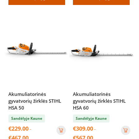
through
through
€189.00
€229.00
Akumuliatorinės
Akumuliatorinės
gyvatvorių žirklės STIHL
gyvatvorių žirklės STIHL
HSA 50
HSA 60
Sandėlyje Kaune
Sandėlyje Kaune
€
229.00
€
309.00
–
–
Price
Price
€
467.00
€
567.00