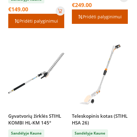
Price
€
249.00
€
149.00
range:
€199.00
Pridėti palyginimui
Pridėti palyginimui
through
€249.00
Gyvatvorių žirklės STIHL
Teleskopinis kotas (STIHL
KOMBI HL-KM 145°
HSA 26)
Sandėlyje Kaune
Sandėlyje Kaune