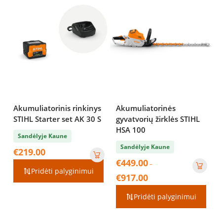
Akumuliatorinis rinkinys
Akumuliatorinės
STIHL Starter set AK 30 S
gyvatvorių žirklės STIHL
HSA 100
Sandėlyje Kaune
Sandėlyje Kaune
€
219.00
€
449.00
–
Pridėti palyginimui
Price
€
917.00
range:
€449.00
Pridėti palyginimui
through
€917.00