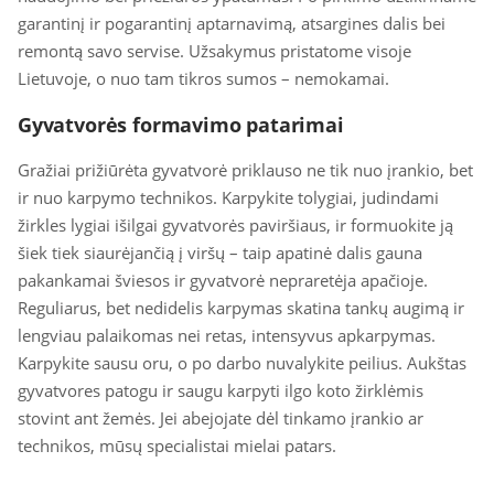
garantinį ir pogarantinį aptarnavimą, atsargines dalis bei
remontą savo servise. Užsakymus pristatome visoje
Lietuvoje, o nuo tam tikros sumos – nemokamai.
Gyvatvorės formavimo patarimai
Gražiai prižiūrėta gyvatvorė priklauso ne tik nuo įrankio, bet
ir nuo karpymo technikos. Karpykite tolygiai, judindami
žirkles lygiai išilgai gyvatvorės paviršiaus, ir formuokite ją
šiek tiek siaurėjančią į viršų – taip apatinė dalis gauna
pakankamai šviesos ir gyvatvorė nepraretėja apačioje.
Reguliarus, bet nedidelis karpymas skatina tankų augimą ir
lengviau palaikomas nei retas, intensyvus apkarpymas.
Karpykite sausu oru, o po darbo nuvalykite peilius. Aukštas
gyvatvores patogu ir saugu karpyti ilgo koto žirklėmis
stovint ant žemės. Jei abejojate dėl tinkamo įrankio ar
technikos, mūsų specialistai mielai patars.