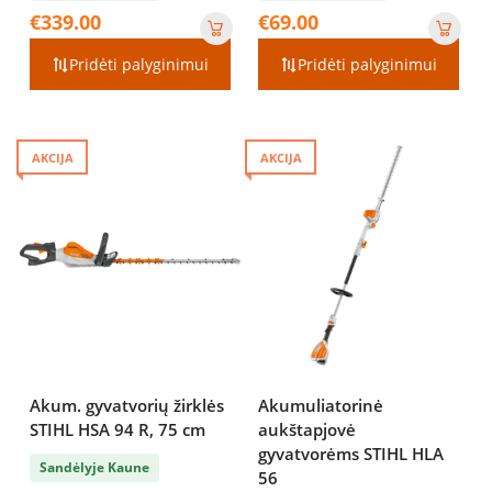
€
339.00
€
69.00
Pridėti palyginimui
Pridėti palyginimui
AKCIJA
AKCIJA
Akum. gyvatvorių žirklės
Akumuliatorinė
STIHL HSA 94 R, 75 cm
aukštapjovė
gyvatvorėms STIHL HLA
Sandėlyje Kaune
56