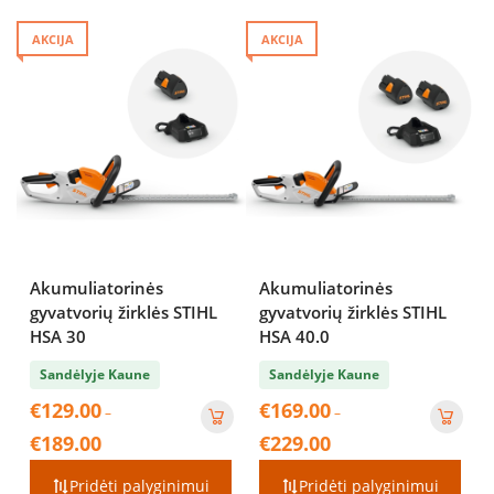
AKCIJA
AKCIJA
Akumuliatorinės
Akumuliatorinės
gyvatvorių žirklės STIHL
gyvatvorių žirklės STIHL
HSA 30
HSA 40.0
Sandėlyje Kaune
Sandėlyje Kaune
€
129.00
€
169.00
–
–
Price
Price
€
189.00
€
229.00
range:
range:
€129.00
€169.00
Pridėti palyginimui
Pridėti palyginimui