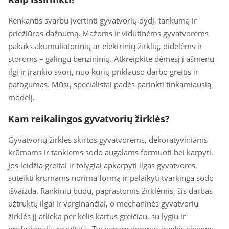
Renkantis svarbu įvertinti gyvatvorių dydį, tankumą ir
priežiūros dažnumą. Mažoms ir vidutinėms gyvatvorėms
pakaks akumuliatorinių ar elektrinių žirklių, didelėms ir
storoms – galingų benzininių. Atkreipkite dėmesį į ašmenų
ilgį ir įrankio svorį, nuo kurių priklauso darbo greitis ir
patogumas. Mūsų specialistai padės parinkti tinkamiausią
modelį.
Kam reikalingos gyvatvorių žirklės?
Gyvatvorių žirklės skirtos gyvatvorėms, dekoratyviniams
krūmams ir tankiems sodo augalams formuoti bei karpyti.
Jos leidžia greitai ir tolygiai apkarpyti ilgas gyvatvores,
suteikti krūmams norimą formą ir palaikyti tvarkingą sodo
išvaizdą. Rankiniu būdu, paprastomis žirklėmis, šis darbas
užtruktų ilgai ir varginančiai, o mechaninės gyvatvorių
žirklės jį atlieka per kelis kartus greičiau, su lygiu ir