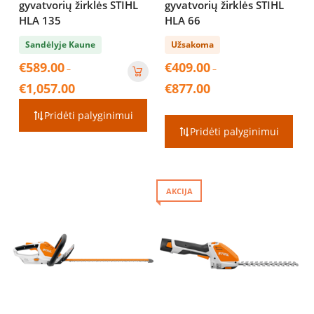
gyvatvorių žirklės STIHL
gyvatvorių žirklės STIHL
HLA 135
HLA 66
Sandėlyje Kaune
Užsakoma
€
589.00
€
409.00
–
–
Price
Price
€
1,057.00
€
877.00
range:
range:
€589.00
€409.00
Pridėti palyginimui
through
through
Pridėti palyginimui
€1,057.00
€877.00
AKCIJA