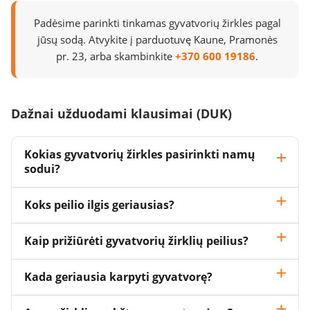
Padėsime parinkti tinkamas gyvatvorių žirkles pagal
jūsų sodą. Atvykite į parduotuvę Kaune, Pramonės
pr. 23, arba skambinkite
+370 600 19186
.
Dažnai užduodami klausimai (DUK)
Kokias gyvatvorių žirkles pasirinkti namų
sodui?
Koks peilio ilgis geriausias?
Kaip prižiūrėti gyvatvorių žirklių peilius?
Kada geriausia karpyti gyvatvorę?