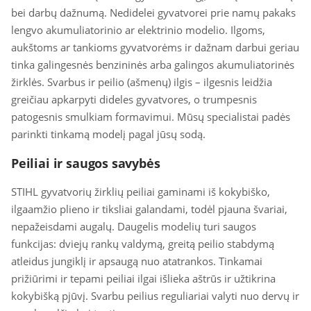
bei darbų dažnumą. Nedidelei gyvatvorei prie namų pakaks
lengvo akumuliatorinio ar elektrinio modelio. Ilgoms,
aukštoms ar tankioms gyvatvorėms ir dažnam darbui geriau
tinka galingesnės benzininės arba galingos akumuliatorinės
žirklės. Svarbus ir peilio (ašmenų) ilgis – ilgesnis leidžia
greičiau apkarpyti dideles gyvatvores, o trumpesnis
patogesnis smulkiam formavimui. Mūsų specialistai padės
parinkti tinkamą modelį pagal jūsų sodą.
Peiliai ir saugos savybės
STIHL gyvatvorių žirklių peiliai gaminami iš kokybiško,
ilgaamžio plieno ir tiksliai galandami, todėl pjauna švariai,
nepažeisdami augalų. Daugelis modelių turi saugos
funkcijas: dviejų rankų valdymą, greitą peilio stabdymą
atleidus jungiklį ir apsaugą nuo atatrankos. Tinkamai
prižiūrimi ir tepami peiliai ilgai išlieka aštrūs ir užtikrina
kokybišką pjūvį. Svarbu peilius reguliariai valyti nuo dervų ir