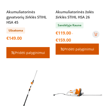
Akumuliatorinės
Akumuliatorinės žolės
gyvatvorių žirklės STIHL
žirklės STIHL HSA 26
HSA 45
Sandėlyje Kaune
Užsakoma
€
119.00
–
€
149.00
Price
€
159.00
range:
€119.00
Pridėti palyginimui
Pridėti palyginimui
through
€159.00