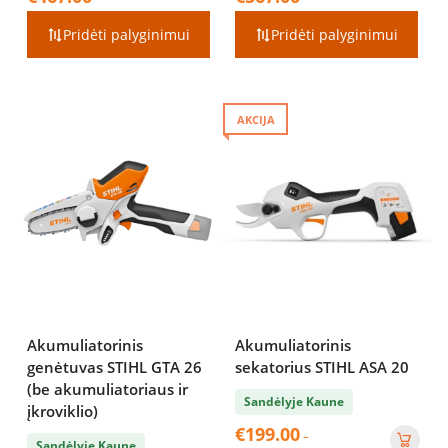
range:
range:
€229.00
€309.00
Pridėti palyginimui
Pridėti palyginimui
through
through
€467.00
€567.00
AKCIJA
Akumuliatorinis
Akumuliatorinis
genėtuvas STIHL GTA 26
sekatorius STIHL ASA 20
(be akumuliatoriaus ir
Sandėlyje Kaune
įkroviklio)
€
199.00
–
Sandėlyje Kaune