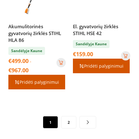
Akumulitorinės
El. gyvatvorių žirklės
gyvatvorių žirklės STIHL
STIHL HSE 42
HLA 86
Sandėlyje Kaune
Sandėlyje Kaune
€
159.00
€
499.00
–
Pridėti palyginimui
Price
€
967.00
range:
€499.00
Pridėti palyginimui
through
€967.00
Įrašų
1
2