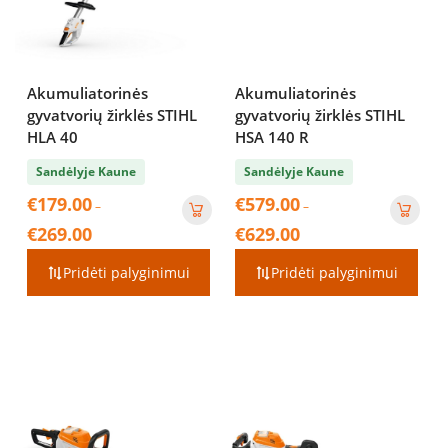
Akumuliatorinės
Akumuliatorinės
gyvatvorių žirklės STIHL
gyvatvorių žirklės STIHL
HLA 40
HSA 140 R
Sandėlyje Kaune
Sandėlyje Kaune
€
179.00
€
579.00
–
–
Price
Price
€
269.00
€
629.00
range:
range:
€179.00
€579.00
Pridėti palyginimui
Pridėti palyginimui
through
through
€269.00
€629.00