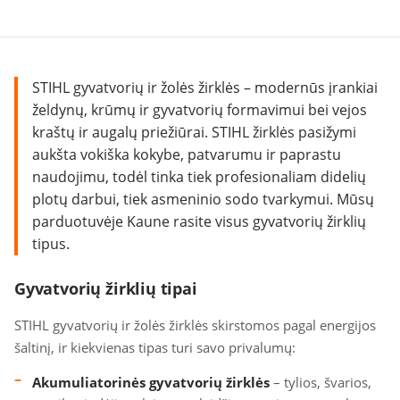
puslapiavimas
STIHL gyvatvorių ir žolės žirklės – modernūs įrankiai
želdynų, krūmų ir gyvatvorių formavimui bei vejos
kraštų ir augalų priežiūrai. STIHL žirklės pasižymi
aukšta vokiška kokybe, patvarumu ir paprastu
naudojimu, todėl tinka tiek profesionaliam didelių
plotų darbui, tiek asmeninio sodo tvarkymui. Mūsų
parduotuvėje Kaune rasite visus gyvatvorių žirklių
tipus.
Gyvatvorių žirklių tipai
STIHL gyvatvorių ir žolės žirklės skirstomos pagal energijos
šaltinį, ir kiekvienas tipas turi savo privalumų:
Akumuliatorinės gyvatvorių žirklės
– tylios, švarios,