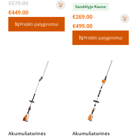
Original
€
579.00
Sandėlyje Kaune
price
Current
€
449.00
was:
€
269.00
price
–
€579.00.
is:
Pridėti palyginimui
Price
€
499.00
€449.00.
range:
€269.00
Pridėti palyginimui
through
€499.00
Akumuliatorinės
Akumuliatorinės