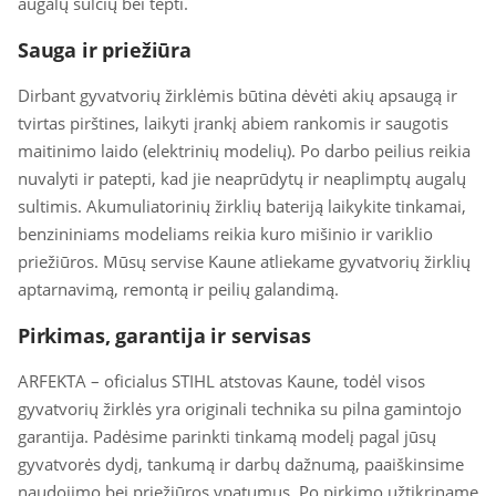
augalų sulčių bei tepti.
Sauga ir priežiūra
Dirbant gyvatvorių žirklėmis būtina dėvėti akių apsaugą ir
tvirtas pirštines, laikyti įrankį abiem rankomis ir saugotis
maitinimo laido (elektrinių modelių). Po darbo peilius reikia
nuvalyti ir patepti, kad jie neaprūdytų ir neaplimptų augalų
sultimis. Akumuliatorinių žirklių bateriją laikykite tinkamai,
benzininiams modeliams reikia kuro mišinio ir variklio
priežiūros. Mūsų servise Kaune atliekame gyvatvorių žirklių
aptarnavimą, remontą ir peilių galandimą.
Pirkimas, garantija ir servisas
ARFEKTA – oficialus STIHL atstovas Kaune, todėl visos
gyvatvorių žirklės yra originali technika su pilna gamintojo
garantija. Padėsime parinkti tinkamą modelį pagal jūsų
gyvatvorės dydį, tankumą ir darbų dažnumą, paaiškinsime
naudojimo bei priežiūros ypatumus. Po pirkimo užtikriname