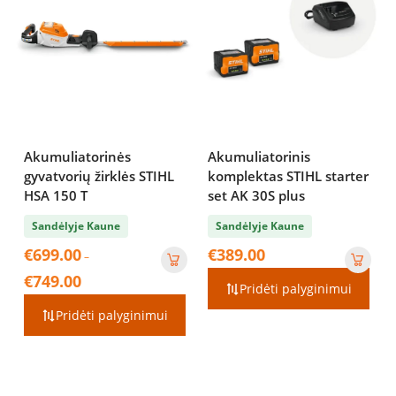
Akumuliatorinės
Akumuliatorinis
gyvatvorių žirklės STIHL
komplektas STIHL starter
HSA 150 T
set AK 30S plus
Sandėlyje Kaune
Sandėlyje Kaune
€
699.00
€
389.00
–
Price
€
749.00
Pridėti palyginimui
range:
€699.00
Pridėti palyginimui
through
€749.00