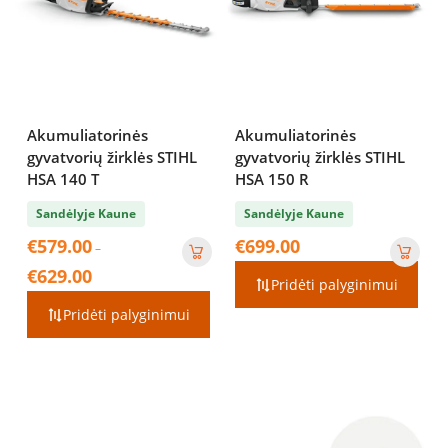
Akumuliatorinės
Akumuliatorinės
gyvatvorių žirklės STIHL
gyvatvorių žirklės STIHL
HSA 140 T
HSA 150 R
Sandėlyje Kaune
Sandėlyje Kaune
€
579.00
€
699.00
–
Price
€
629.00
Pridėti palyginimui
range:
€579.00
Pridėti palyginimui
through
€629.00