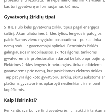
profesionaliu rezultatu. Tai nepamainomas įrankis visiems,
kas turi gyvatvorę ar formuojamus krūmus.
Gyvatvorių žirklių tipai
STIHL siūlo kelis gyvatvorių žirklių tipus pagal energijos
šaltinį. Akumuliatorinės žirklės tylios, lengvos ir patogios,
paleidžiamos vienu mygtuko paspaudimu – puikiai tinka
namų sodui ir gyvenamajai aplinkai. Benzininės žirklės
galingiausios ir mobiliausios, skirtos ilgoms, tankioms
gyvatvorėms ir profesionaliam darbui be laido apribojimų.
Elektrinės žirklės lengvos ir nebrangios, tinka nedidelėms
gyvatvorėms prie namų, kur pasiekiamas elektros tinklas.
Taip pat yra ilgo koto gyvatvorių žirklių, skirtų aukštoms ar
plačioms gyvatvorėms apkarpyti nesilenkiant ir nelipant
kopėčiomis.
Kaip išsirinkti?
Renkantis svarbu įvertinti gyvatvorės ilgį, aukštį ir tankumą