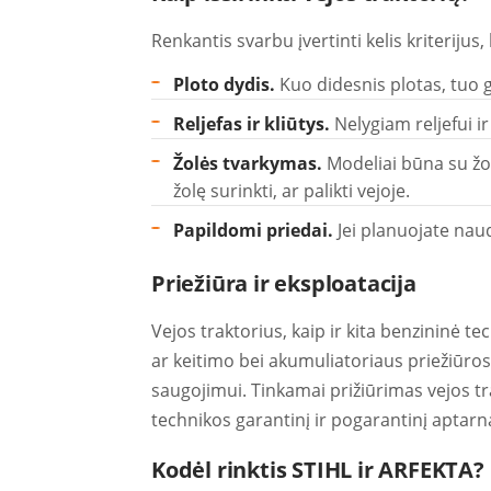
Renkantis svarbu įvertinti kelis kriterij
Ploto dydis.
Kuo didesnis plotas, tuo ga
Reljefas ir kliūtys.
Nelygiam reljefui 
Žolės tvarkymas.
Modeliai būna su žol
žolę surinkti, ar palikti vejoje.
Papildomi priedai.
Jei planuojate naud
Priežiūra ir eksploatacija
Vejos traktorius, kaip ir kita benzininė te
ar keitimo bei akumuliatoriaus priežiūro
saugojimui. Tinkamai prižiūrimas vejos t
technikos garantinį ir pogarantinį aptar
Kodėl rinktis STIHL ir ARFEKTA?