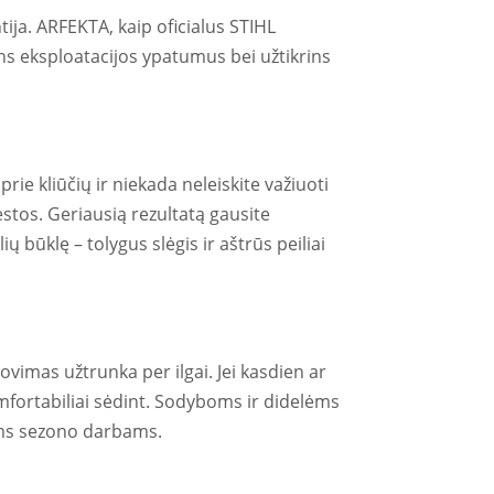
tija. ARFEKTA, kaip oficialus STIHL
ns eksploatacijos ypatumus bei užtikrins
rie kliūčių ir niekada neleiskite važiuoti
iestos. Geriausią rezultatą gausite
ų būklę – tolygus slėgis ir aštrūs peiliai
jovimas užtrunka per ilgai. Jei kasdien ar
 komfortabiliai sėdint. Sodyboms ir didelėms
iems sezono darbams.