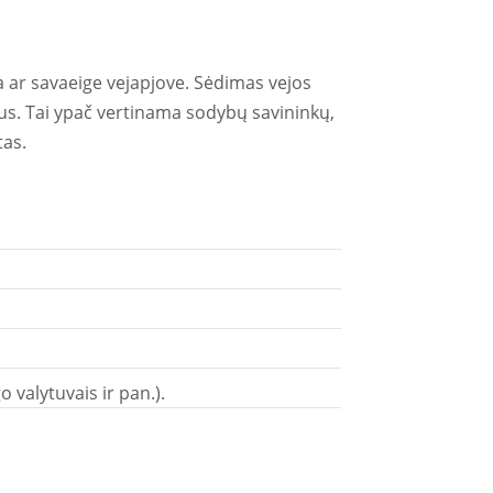
a ar savaeige vejapjove. Sėdimas vejos
otus. Tai ypač vertinama sodybų savininkų,
tas.
 valytuvais ir pan.).