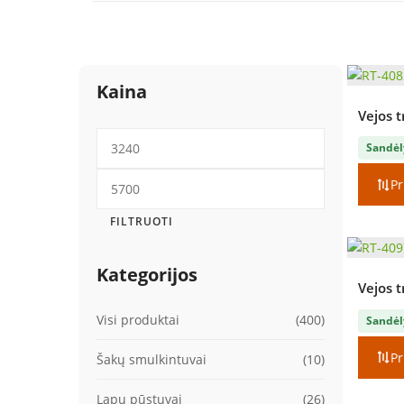
Kaina
Vejos t
Min
Sandėl
kaina
Maks
Pr
kaina
FILTRUOTI
Kategorijos
Vejos t
Visi produktai
(400)
Sandėl
Pr
Šakų smulkintuvai
(10)
Lapų pūstuvai
(26)