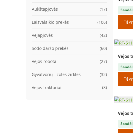
Aukštapjovės
(17)
Sandėl
Laisvalaikio prekės
(106)
Pr
Vejapjovės
(42)
Sodo daržo prekės
(60)
Vejos t
Vejos robotai
(27)
Sandėl
Gyvatvorių - žolės žirklės
(32)
Pr
Vejos traktoriai
(8)
Vejos t
Sandėl