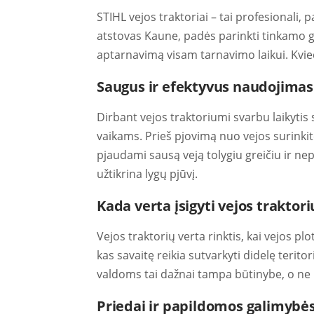
STIHL vejos traktoriai – tai profesionali, 
atstovas Kaune, padės parinkti tinkamo ga
aptarnavimą visam tarnavimo laikui. Kvieč
Saugus ir efektyvus naudojimas
Dirbant vejos traktoriumi svarbu laikytis 
vaikams. Prieš pjovimą nuo vejos surinkite 
pjaudami sausą veją tolygiu greičiu ir nepj
užtikrina lygų pjūvį.
Kada verta įsigyti vejos traktori
Vejos traktorių verta rinktis, kai vejos pl
kas savaitę reikia sutvarkyti didelę terito
valdoms tai dažnai tampa būtinybe, o ne 
Priedai ir papildomos galimybė