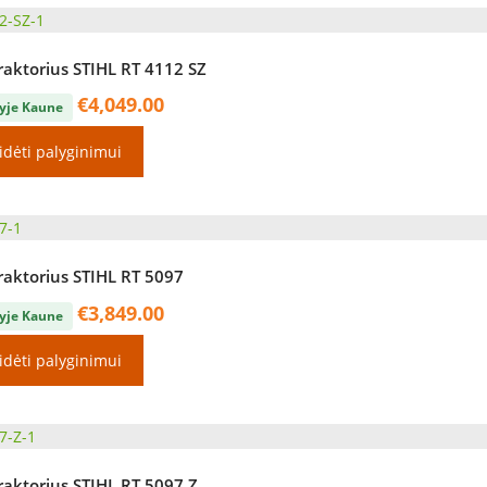
raktorius STIHL RT 4112 SZ
€
4,049.00
yje Kaune
idėti palyginimui
raktorius STIHL RT 5097
€
3,849.00
yje Kaune
idėti palyginimui
raktorius STIHL RT 5097 Z