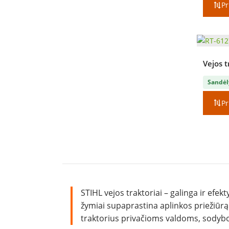
Pr
Vejos t
Sandėl
Pr
STIHL vejos traktoriai – galinga ir efekt
žymiai supaprastina aplinkos priežiūrą
traktorius privačioms valdoms, sodybom