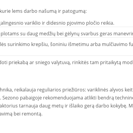
us, kurie lems darbo našumą ir patogumą:
lingesnio variklio ir didesnio pjovimo pločio reikia.
ir plotams su daug medžių bei gėlynų svarbus geras manevr
ės surinkimo krepšiu, šoniniu išmetimu arba mulčiavimo funkc
oti priekabą ar sniego valytuvą, rinkitės tam pritaikytą mode
chnika, reikalauja reguliarios priežiūros: variklinės alyvos ke
s. Sezono pabaigoje rekomenduojama atlikti bendrą techninę 
raktorius tarnauja daug metų ir išlaiko gerą darbo kokybę. 
navimą bei remontą.