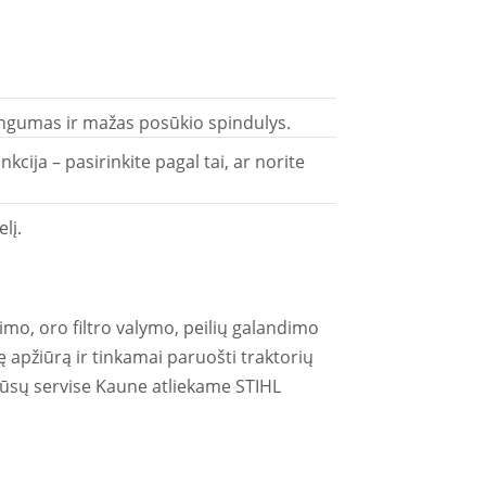
ingumas ir mažas posūkio spindulys.
ija – pasirinkite pagal tai, ar norite
lį.
itimo, oro filtro valymo, peilių galandimo
apžiūrą ir tinkamai paruošti traktorių
Mūsų servise Kaune atliekame STIHL