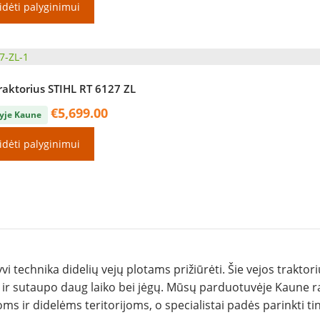
idėti palyginimui
raktorius STIHL RT 6127 ZL
€
5,699.00
yje Kaune
idėti palyginimui
yvi technika didelių vejų plotams prižiūrėti. Šie vejos traktori
 ir sutaupo daug laiko bei jėgų. Mūsų parduotuvėje Kaune r
s ir didelėms teritorijoms, o specialistai padės parinkti t