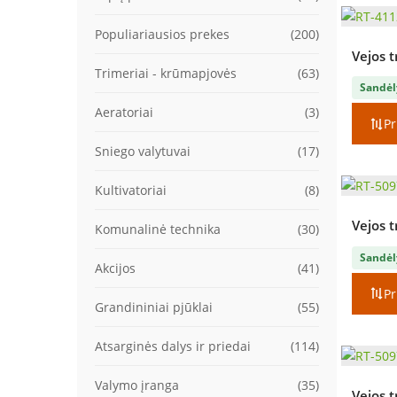
Populiariausios prekes
(200)
Vejos t
Trimeriai - krūmapjovės
(63)
Sandėl
Aeratoriai
(3)
Pr
Sniego valytuvai
(17)
Kultivatoriai
(8)
Vejos t
Komunalinė technika
(30)
Sandėl
Akcijos
(41)
Pr
Grandininiai pjūklai
(55)
Atsarginės dalys ir priedai
(114)
Valymo įranga
(35)
Vejos t