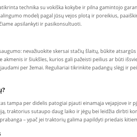
patikrinta technika su vokiška kokybe ir pilna gamintojo garan
lingumo modelį pagal jūsų vejos plotą ir poreikius, paaiški
iame apsilankyti ir pasikonsultuoti.
saugumo: nevažiuokite skersai stačių šlaitų, būkite atsargūs p
akmenis ir šiukšles, kurios gali pažeisti peilius ar būti išsv
audami per žemai. Reguliariai tikrinkite padangų slėgį ir peili
ų?
otas tampa per didelis patogiai pjauti einamąja vejapjove ir p
riją, traktorius sutaupo daug laiko ir jėgų bei leidžia dirbti
prabanga – ypač jei traktorių galima papildyti priedais kit
s