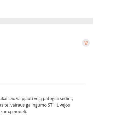
ukai leidžia pjauti veją patogiai sėdint,
asite įvairaus galingumo STIHL vejos
inkamą modelį.