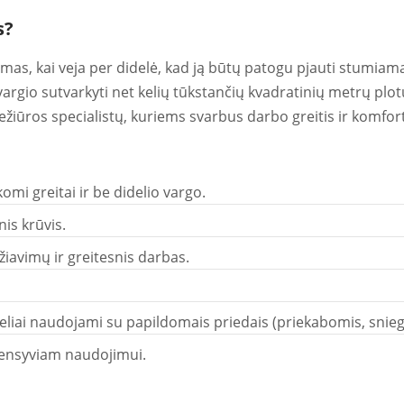
s?
mas, kai veja per didelė, kad ją būtų patogu pjauti stumiam
uovargio sutvarkyti net kelių tūkstančių kvadratinių metrų pl
iežiūros specialistų, kuriems svarbus darbo greitis ir komfor
komi greitai ir be didelio vargo.
nis krūvis.
iavimų ir greitesnis darbas.
eliai naudojami su papildomais priedais (priekabomis, sniego
ntensyviam naudojimui.