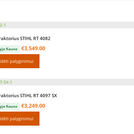
raktorius STIHL RT 4082
€
3,549.00
yje Kaune
idėti palyginimui
raktorius STIHL RT 4097 SX
€
3,249.00
yje Kaune
idėti palyginimui