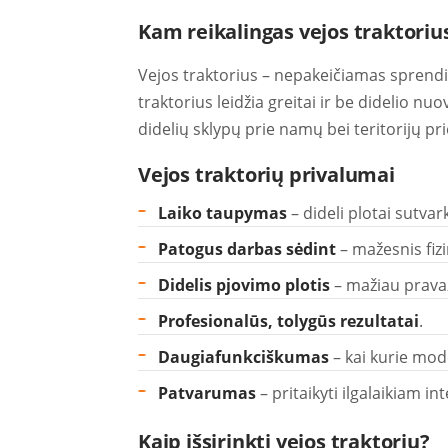
Kam reikalingas vejos traktoriu
Vejos traktorius – nepakeičiamas sprendi
traktorius leidžia greitai ir be didelio n
didelių sklypų prie namų bei teritorijų pr
Vejos traktorių privalumai
Laiko taupymas
– dideli plotai sutvar
Patogus darbas sėdint
– mažesnis fizi
Didelis pjovimo plotis
– mažiau pravaž
Profesionalūs, tolygūs rezultatai
.
Daugiafunkciškumas
– kai kurie mod
Patvarumas
– pritaikyti ilgalaikiam i
Kaip išsirinkti vejos traktorių?