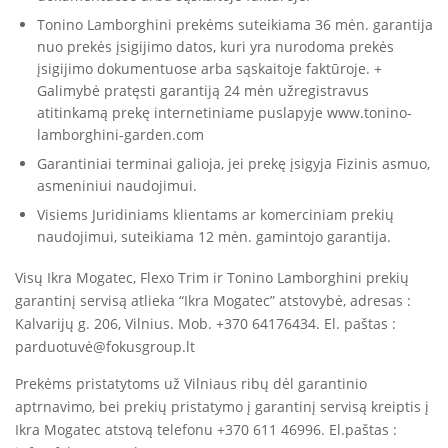
Tonino Lamborghini prekėms suteikiama 36 mėn. garantija
nuo prekės įsigijimo datos, kuri yra nurodoma prekės
įsigijimo dokumentuose arba sąskaitoje faktūroje. +
Galimybė pratęsti garantiją 24 mėn užregistravus
atitinkamą prekę internetiniame puslapyje www.tonino-
lamborghini-garden.com
Garantiniai terminai galioja, jei prekę įsigyja Fizinis asmuo,
asmeniniui naudojimui.
Visiems Juridiniams klientams ar komerciniam prekių
naudojimui, suteikiama 12 mėn. gamintojo garantija.
Visų Ikra Mogatec, Flexo Trim ir Tonino Lamborghini prekių
garantinį servisą atlieka “Ikra Mogatec” atstovybė, adresas :
Kalvarijų g. 206, Vilnius. Mob. +370 64176434. El. paštas :
parduotuvė@fokusgroup.lt
Prekėms pristatytoms už Vilniaus ribų dėl garantinio
aptrnavimo, bei prekių pristatymo į garantinį servisą kreiptis į
Ikra Mogatec atstovą telefonu +370 611 46996. El.paštas :