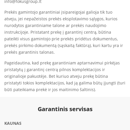
info@fokusgroup.lt
Prekės gamintojo garantiniai įsipareigojai galioja tik tuo
atveju, jei nepažeistos prekės eksplotavimo sąlygos, kurios
nurodytos garantiniame talone ar prekės naudojimo
instrukcijoje. Pristatant prekę į garantinį centrą, būtina
pateikti visus gamintojo prie prekės pridėtus dokumentus,
prekės pirkimo dokumentą (sąskaitą faktūrą), kuri kartu yra ir
prekės garantinis talonas.
Pageidautina, kad prekę garantiniam aptarnavimui pirkėjas
pristatytų į garantinį centrą pilnos komplektacijos ir
originalioje pakuotėje. Bet kuriuo atveju prekę būtina
pristatyti tokios komplektacijos, kad ją galima būtų įjungti (turi
būti pateikiama prekė ir jos maitinimo šaltinis).
Garantinis servisas
KAUNAS