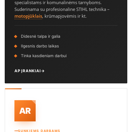
specialistams ir komunalinėms tarnyboms.
Suderinama su profesionaline STIHL technika –
motopjūklais
, krūmapjovėmis ir kt.
Didesnė talpa ir galia
Ilgesnis darbo laikas
Tinka kasdieniam darbui
AP ĮRANKIAI
→
AR
SUNKIEMS DARBAMS