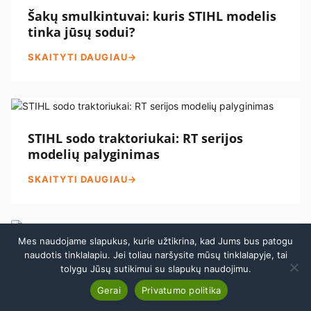
Šakų smulkintuvai: kuris STIHL modelis
tinka jūsų sodui?
SKAITYTI DAUGIAU
→
STIHL sodo traktoriukai: RT serijos
modelių palyginimas
SKAITYTI DAUGIAU
→
Mes naudojame slapukus, kurie užtikrina, kad Jums bus patogu
naudotis tinklalapiu. Jei toliau naršysite mūsų tinklalapyje, tai
tolygu Jūsų sutikimui su slapukų naudojimu.
STIHL pjūklai: kaip pasirinkti benzininį,
Skambinti
akumuliatorinį ar elektrinį?
Gerai
Privatumo politika
Atsisakyti sutarties