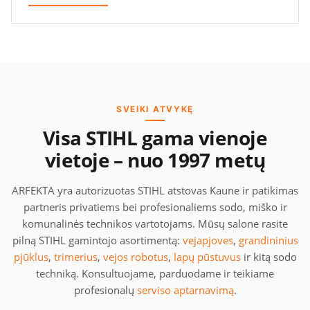
SVEIKI ATVYKĘ
Visa STIHL gama vienoje
vietoje – nuo 1997 metų
ARFEKTA yra autorizuotas STIHL atstovas Kaune ir patikimas
partneris privatiems bei profesionaliems sodo, miško ir
komunalinės technikos vartotojams. Mūsų salone rasite
pilną STIHL gamintojo asortimentą:
vejapjoves
,
grandininius
pjūklus
,
trimerius
,
vejos robotus
,
lapų pūstuvus
ir kitą sodo
techniką. Konsultuojame, parduodame ir teikiame
profesionalų
serviso aptarnavimą
.