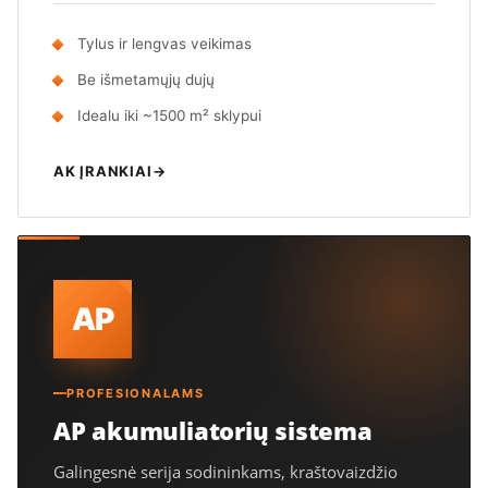
Tylus ir lengvas veikimas
Be išmetamųjų dujų
Idealu iki ~1500 m² sklypui
AK ĮRANKIAI
→
AP
PROFESIONALAMS
AP akumuliatorių sistema
Galingesnė serija sodininkams, kraštovaizdžio