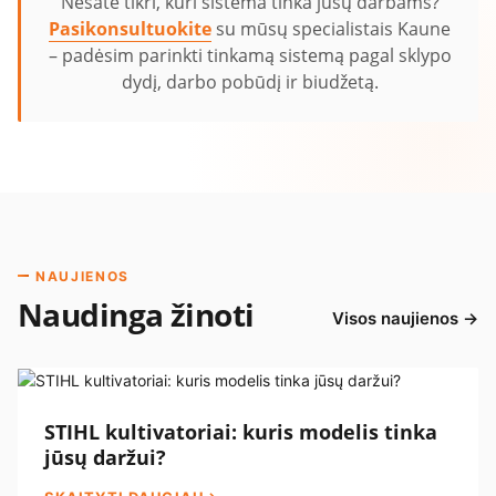
Nesate tikri, kuri sistema tinka jūsų darbams?
Pasikonsultuokite
su mūsų specialistais Kaune
– padėsim parinkti tinkamą sistemą pagal sklypo
dydį, darbo pobūdį ir biudžetą.
NAUJIENOS
Naudinga žinoti
Visos naujienos →
STIHL kultivatoriai: kuris modelis tinka
jūsų daržui?