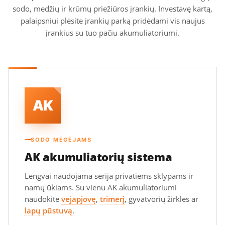
sodo, medžių ir krūmų priežiūros įrankių. Investavę kartą,
palaipsniui plėsite įrankių parką pridėdami vis naujus
įrankius su tuo pačiu akumuliatoriumi.
AK
SODO MĖGĖJAMS
AK akumuliatorių sistema
Lengvai naudojama serija privatiems sklypams ir
namų ūkiams. Su vienu AK akumuliatoriumi
naudokite
vejapjovę
,
trimerį
, gyvatvorių žirkles ar
lapų pūstuvą
.