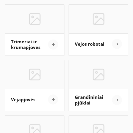
Trimeriai ir
Vejos robotai
krūmapjovės
Grandininiai
Vejapjovės
pjūklai