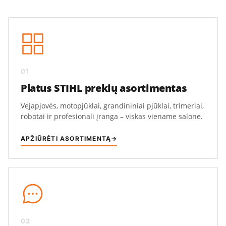
01
Platus STIHL prekių asortimentas
Vejapjovės, motopjūklai, grandininiai pjūklai, trimeriai,
robotai ir profesionali įranga – viskas viename salone.
APŽIŪRĖTI ASORTIMENTĄ
→
02