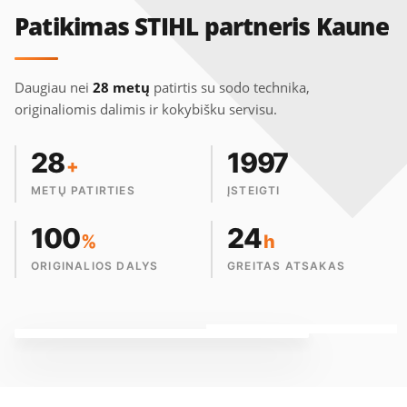
Patikimas STIHL partneris Kaune
Daugiau nei
28 metų
patirtis su sodo technika,
originaliomis dalimis ir kokybišku servisu.
28
1997
+
METŲ PATIRTIES
ĮSTEIGTI
100
24
%
h
ORIGINALIOS DALYS
GREITAS ATSAKAS
LIZINGAS
SALONAS KAUNE