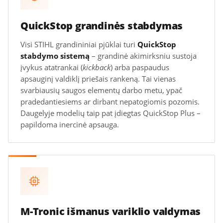
QuickStop grandinės stabdymas
Visi STIHL grandininiai pjūklai turi
QuickStop
stabdymo sistemą
– grandinė akimirksniu sustoja
įvykus atatrankai (
kickback
) arba paspaudus
apsauginį valdiklį priešais rankeną. Tai vienas
svarbiausių saugos elementų darbo metu, ypač
pradedantiesiems ar dirbant nepatogiomis pozomis.
Daugelyje modelių taip pat įdiegtas QuickStop Plus –
papildoma inercinė apsauga.
M-Tronic išmanus variklio valdymas