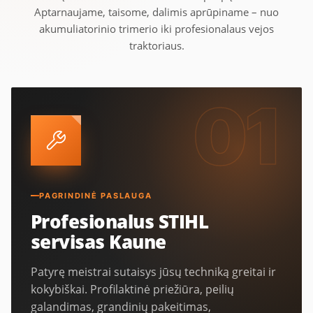
Aptarnaujame, taisome, dalimis aprūpiname – nuo
akumuliatorinio trimerio iki profesionalaus vejos
traktoriaus.
01
PAGRINDINĖ PASLAUGA
Profesionalus STIHL
servisas Kaune
Patyrę meistrai sutaisys jūsų techniką greitai ir
kokybiškai. Profilaktinė priežiūra, peilių
galandimas, grandinių pakeitimas,