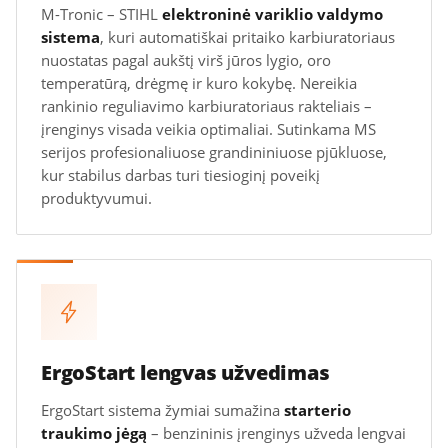
M-Tronic – STIHL
elektroninė variklio valdymo
sistema
, kuri automatiškai pritaiko karbiuratoriaus
nuostatas pagal aukštį virš jūros lygio, oro
temperatūrą, drėgmę ir kuro kokybę. Nereikia
rankinio reguliavimo karbiuratoriaus rakteliais –
įrenginys visada veikia optimaliai. Sutinkama MS
serijos profesionaliuose grandininiuose pjūkluose,
kur stabilus darbas turi tiesioginį poveikį
produktyvumui.
ErgoStart lengvas užvedimas
ErgoStart sistema žymiai sumažina
starterio
traukimo jėgą
– benzininis įrenginys užveda lengvai