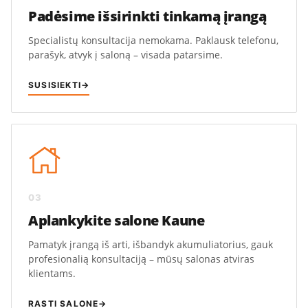
Padėsime išsirinkti tinkamą įrangą
Specialistų konsultacija nemokama. Paklausk telefonu,
parašyk, atvyk į saloną – visada patarsime.
SUSISIEKTI
→
03
Aplankykite salone Kaune
Pamatyk įrangą iš arti, išbandyk akumuliatorius, gauk
profesionalią konsultaciją – mūsų salonas atviras
klientams.
RASTI SALONE
→