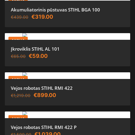
AKCIJA
Akumuliatorinis pūstuvas STIHL BGA 100
Original
Current
€
319.00
€
439.00
price
price
was:
is:
AKCIJA
€439.00.
€319.00.
Įkroviklis STIHL AL 101
Original
Current
€
59.00
€
65.00
price
price
was:
is:
AKCIJA
€65.00.
€59.00.
Vejos robotas STIHL RMI 422
Original
Current
€
899.00
€
1,219.00
price
price
was:
is:
AKCIJA
€1,219.00.
€899.00.
Vejos robotas STIHL RMI 422 P
Original
Current
€
1,039.00
€
1,599.00