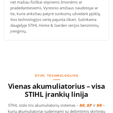
net mažiau fiziškai stipriems žmonėms ar
pradedantiesiems. Vyresnio amžiaus naudotojai ar
tie, kurie anksčiau patyrė sunkumų užvedant pjūklą,
šios technologijos vertę pajunta iškart. Sutinkama
daugelyje STIHL Home & Garden serijos benzininių
įrenginių.
STIHL TECHNOLOGIJOS
Vienas akumuliatorius – visa
STIHL įrankių linija
STIHL siūlo tris akumuliatorių sistemas –
AK
,
AP
ir
AR
–
kurių akumuliatoriai suderinami su dešimtimis skirtingų