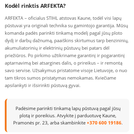
Kodėl rinktis ARFEKTA?
ARFEKTA – oficialus STIHL atstovas Kaune, todėl visi lapų
pūstuvai yra originali technika su gamintojo garantija. Mūsų
komanda padės parinkti tinkamą modelį pagal jūsų ploto
dydį ir darbų dažnumą, paaiškins skirtumus tarp benzininių,
akumuliatorinių ir elektrinių pūstuvų bei patars dėl
priežiūros. Po pirkimo užtikriname garantinį ir pogarantinį
aptarnavimą bei atsargines dalis, o prireikus – ir remontą
savo servise. Užsakymus pristatome visoje Lietuvoje, o nuo
tam tikros sumos pristatymas nemokamas. Kviečiame
apsilankyti ir išsirinkti pūstuvą gyvai.
Padėsime parinkti tinkamą lapų pūstuvą pagal jūsų
plotą ir poreikius. Atvykite į parduotuvę Kaune,
Pramonės pr. 23, arba skambinkite
+370 600 19186
.