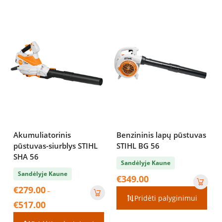
Akumuliatorinis
Benzininis lapų pūstuvas
pūstuvas-siurblys STIHL
STIHL BG 56
SHA 56
Sandėlyje Kaune
Sandėlyje Kaune
€
349.00
€
279.00
–
Pridėti palyginimui
Price
€
517.00
range:
€279.00