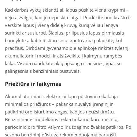
Kad darbas vyktų sklandžiai, lapus pūskite viena kryptimi –
vėjo atžvilgiu, kad jų nepuskite atgal. Pradėkite nuo kraštų ir
verskite lapus į vieną didelę krūvą, kurią vėliau lengva
surinkti ar susiurbti. Šlapius, prilipusius lapus pirmiausia
bandykite atkabinti stipresniu srautu arba palaukite, kol
pradžius. Dirbdami gyvenamojoje aplinkoje rinkitės tylesnį
akumuliatorinį modelį ir atsižvelkite į kaimynų ramybės
laiką. Visada naudokite akių apsaugą ir ausines, ypač su
galingesniais benzininiais pūstuvais.
Priežiūra ir laikymas
Akumuliatoriniai ir elektriniai lapų pūstuvai reikalauja
minimalios priežiūros – pakanka nuvalyti įrenginį ir
patikrinti oro įsiurbimo angas, kad jos neužsikimštų.
Benzininiams modeliams reikia tinkamo kuro mišinio,
periodinio oro filtro valymo ir uždegimo žvakės patikros. Po
sezono benzininį pūstuvą rekomenduojama paruošti