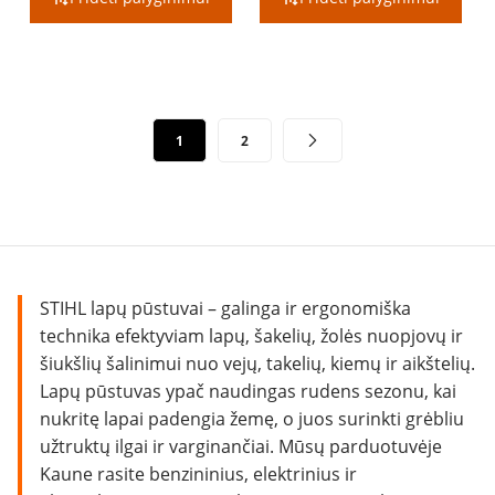
Įrašų
1
2
puslapiavimas
STIHL lapų pūstuvai – galinga ir ergonomiška
technika efektyviam lapų, šakelių, žolės nuopjovų ir
šiukšlių šalinimui nuo vejų, takelių, kiemų ir aikštelių.
Lapų pūstuvas ypač naudingas rudens sezonu, kai
nukritę lapai padengia žemę, o juos surinkti grėbliu
užtruktų ilgai ir varginančiai. Mūsų parduotuvėje
Kaune rasite benzininius, elektrinius ir