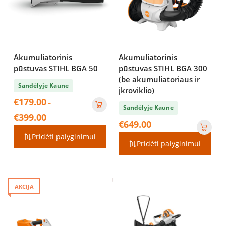
Akumuliatorinis
Akumuliatorinis
pūstuvas STIHL BGA 50
pūstuvas STIHL BGA 300
(be akumuliatoriaus ir
Sandėlyje Kaune
įkroviklio)
€
179.00
–
Sandėlyje Kaune
Price
€
399.00
€
649.00
range:
€179.00
Pridėti palyginimui
Pridėti palyginimui
through
€399.00
AKCIJA