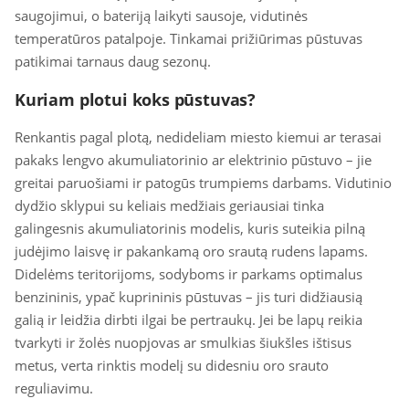
saugojimui, o bateriją laikyti sausoje, vidutinės
temperatūros patalpoje. Tinkamai prižiūrimas pūstuvas
patikimai tarnaus daug sezonų.
Kuriam plotui koks pūstuvas?
Renkantis pagal plotą, nedideliam miesto kiemui ar terasai
pakaks lengvo akumuliatorinio ar elektrinio pūstuvo – jie
greitai paruošiami ir patogūs trumpiems darbams. Vidutinio
dydžio sklypui su keliais medžiais geriausiai tinka
galingesnis akumuliatorinis modelis, kuris suteikia pilną
judėjimo laisvę ir pakankamą oro srautą rudens lapams.
Didelėms teritorijoms, sodyboms ir parkams optimalus
benzininis, ypač kuprininis pūstuvas – jis turi didžiausią
galią ir leidžia dirbti ilgai be pertraukų. Jei be lapų reikia
tvarkyti ir žolės nuopjovas ar smulkias šiukšles ištisus
metus, verta rinktis modelį su didesniu oro srauto
reguliavimu.