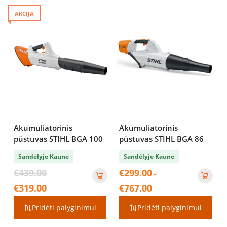
AKCIJA
Akumuliatorinis
Akumuliatorinis
pūstuvas STIHL BGA 100
pūstuvas STIHL BGA 86
Sandėlyje Kaune
Sandėlyje Kaune
Original
€
439.00
€
299.00
–
price
Current
Price
€
319.00
€
767.00
was:
price
range:
€439.00.
is:
€299.00
Pridėti palyginimui
Pridėti palyginimui
€319.00.
through
€767.00