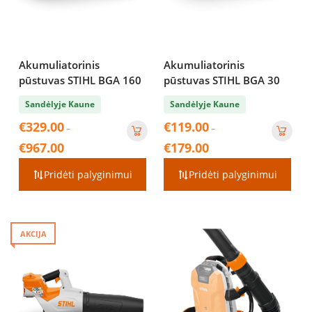
Akumuliatorinis
Akumuliatorinis
pūstuvas STIHL BGA 160
pūstuvas STIHL BGA 30
Sandėlyje Kaune
Sandėlyje Kaune
€
329.00
€
119.00
–
–
Price
Price
€
967.00
€
179.00
range:
range:
€329.00
€119.00
Pridėti palyginimui
Pridėti palyginimui
through
through
€967.00
€179.00
AKCIJA