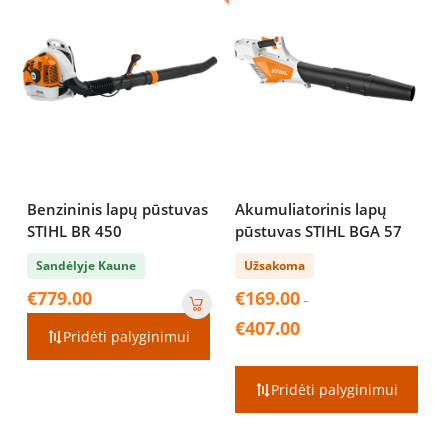
Benzininis lapų pūstuvas
Akumuliatorinis lapų
STIHL BR 450
pūstuvas STIHL BGA 57
Sandėlyje Kaune
Užsakoma
€
779.00
€
169.00
–
Price
€
407.00
Pridėti palyginimui
range:
€169.00
through
Pridėti palyginimui
€407.00