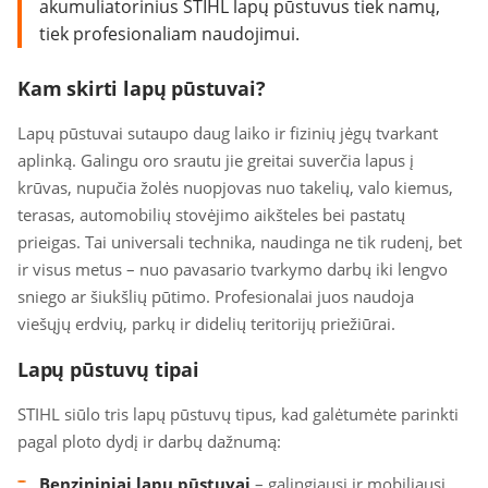
akumuliatorinius STIHL lapų pūstuvus tiek namų,
tiek profesionaliam naudojimui.
Kam skirti lapų pūstuvai?
Lapų pūstuvai sutaupo daug laiko ir fizinių jėgų tvarkant
aplinką. Galingu oro srautu jie greitai suverčia lapus į
krūvas, nupučia žolės nuopjovas nuo takelių, valo kiemus,
terasas, automobilių stovėjimo aikšteles bei pastatų
prieigas. Tai universali technika, naudinga ne tik rudenį, bet
ir visus metus – nuo pavasario tvarkymo darbų iki lengvo
sniego ar šiukšlių pūtimo. Profesionalai juos naudoja
viešųjų erdvių, parkų ir didelių teritorijų priežiūrai.
Lapų pūstuvų tipai
STIHL siūlo tris lapų pūstuvų tipus, kad galėtumėte parinkti
pagal ploto dydį ir darbų dažnumą:
Benzininiai lapų pūstuvai
– galingiausi ir mobiliausi,