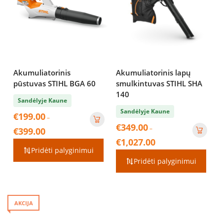
Akumuliatorinis
Akumuliatorinis lapų
pūstuvas STIHL BGA 60
smulkintuvas STIHL SHA
140
Sandėlyje Kaune
Sandėlyje Kaune
€
199.00
–
€
349.00
Price
–
€
399.00
range:
Price
€
1,027.00
€199.00
range:
Pridėti palyginimui
through
€349.00
Pridėti palyginimui
€399.00
through
€1,027.00
AKCIJA