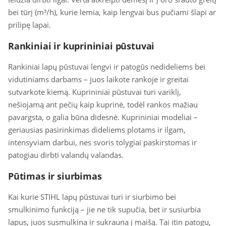
bei tūrį (m³/h), kurie lemia, kaip lengvai bus pučiami šlapi ar
prilipę lapai.
Rankiniai ir kuprininiai pūstuvai
Rankiniai lapų pūstuvai lengvi ir patogūs nedideliems bei
vidutiniams darbams – juos laikote rankoje ir greitai
sutvarkote kiemą. Kuprininiai pūstuvai turi variklį,
nešiojamą ant pečių kaip kuprinė, todėl rankos mažiau
pavargsta, o galia būna didesnė. Kuprininiai modeliai –
geriausias pasirinkimas dideliems plotams ir ilgam,
intensyviam darbui, nes svoris tolygiai paskirstomas ir
patogiau dirbti valandų valandas.
Pūtimas ir siurbimas
Kai kurie STIHL lapų pūstuvai turi ir siurbimo bei
smulkinimo funkciją – jie ne tik supučia, bet ir susiurbia
lapus, juos susmulkina ir sukrauna į maišą. Tai itin patogu,