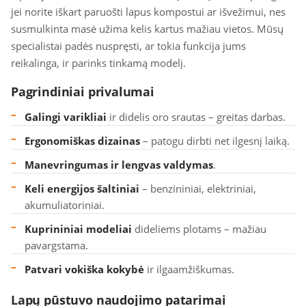
jei norite iškart paruošti lapus kompostui ar išvežimui, nes
susmulkinta masė užima kelis kartus mažiau vietos. Mūsų
specialistai padės nuspręsti, ar tokia funkcija jums
reikalinga, ir parinks tinkamą modelį.
Pagrindiniai privalumai
Galingi varikliai
ir didelis oro srautas – greitas darbas.
Ergonomiškas dizainas
– patogu dirbti net ilgesnį laiką.
Manevringumas ir lengvas valdymas
.
Keli energijos šaltiniai
– benzininiai, elektriniai,
akumuliatoriniai.
Kuprininiai modeliai
dideliems plotams – mažiau
pavargstama.
Patvari vokiška kokybė
ir ilgaamžiškumas.
Lapų pūstuvo naudojimo patarimai