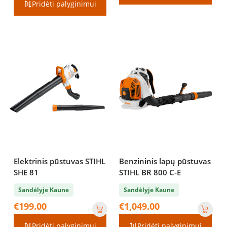
Pridėti palyginimui
Elektrinis pūstuvas STIHL
Benzininis lapų pūstuvas
SHE 81
STIHL BR 800 C-E
Sandėlyje Kaune
Sandėlyje Kaune
€
199.00
€
1,049.00
Pridėti palyginimui
Pridėti palyginimui