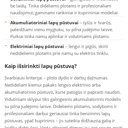
be laidų. Tinka dideliems plotams ir profesionaliam
naudojimui; gaminami rankiniai ir kuprininiai modeliai.
Akumuliatoriniai lapų pūstuvai
– tylūs ir švarūs,
paleidžiami vienu mygtuku, su pilna judėjimo laisve.
Puikiai tinka namų aplinkai ir vidutiniams plotams.
Elektriniai lapų pūstuvai
– lengvi ir pigūs, skirti
nedideliems plotams prie namų su elektros tinklu.
Kaip išsirinkti lapų pūstuvą?
Svarbiausi kriterijai – ploto dydis ir darbų dažnumas.
Nedideliam kiemui pakaks lengvo elektrinio arba
akumuliatorinio pūstuvo, kurie patogūs ir paprasti naudoti.
Vidutiniam sklypui tiks galingesnis akumuliatorinis modelis
su pilna judėjimo laisve. Dideliems plotams, sodyboms ir
profesionaliam darbui geriausiai tinka benzininis lapų
pūstuvas, ypač kuprininis – jis suteikia didžiausią galią ir
leidžia dirbti ilgai. Verta atkreipti dėmesį ir į oro srauto greitį