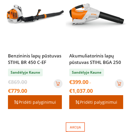
Benzininis lapų pūstuvas
Akumuliatorinis lapų
STIHL BR 450 C-EF
pūstuvas STIHL BGA 250
Sandėlyje Kaune
Sandėlyje Kaune
Original
€
869.00
€
399.00
–
price
Current
Price
€
779.00
€
1,037.00
was:
price
range:
€869.00.
is:
€399.00
Pridėti palyginimui
Pridėti palyginimui
€779.00.
through
€1,037.00
AKCIJA