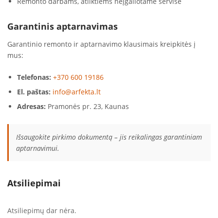
Remonto darbams, atliktiems neįgaliotame servise
Garantinis aptarnavimas
Garantinio remonto ir aptarnavimo klausimais kreipkitės į
mus:
Telefonas:
+370 600 19186
El. paštas:
info@arfekta.lt
Adresas:
Pramonės pr. 23, Kaunas
Išsaugokite pirkimo dokumentą – jis reikalingas garantiniam
aptarnavimui.
Atsiliepimai
Atsiliepimų dar nėra.