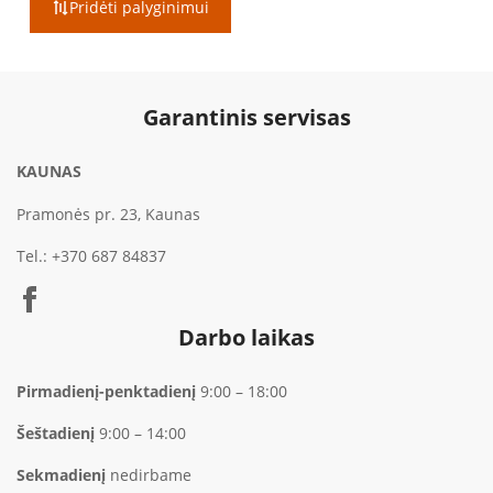
Pridėti palyginimui
through
€749.00
Garantinis servisas
KAUNAS
Pramonės pr. 23, Kaunas
Tel.:
+370 687 84837
Darbo laikas
Pirmadienį-penktadienį
9:00 – 18:00
Šeštadienį
9:00 – 14:00
Sekmadienį
nedirbame