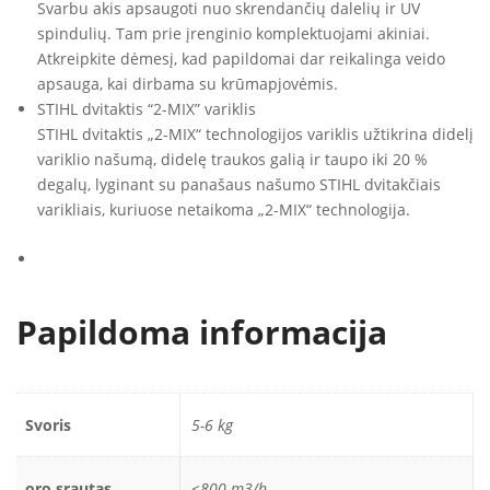
Svarbu akis apsaugoti nuo skrendančių dalelių ir UV
spindulių. Tam prie įrenginio komplektuojami akiniai.
Atkreipkite dėmesį, kad papildomai dar reikalinga veido
apsauga, kai dirbama su krūmapjovėmis.
STIHL dvitaktis “2-MIX” variklis
STIHL dvitaktis „2-MIX“ technologijos variklis užtikrina didelį
variklio našumą, didelę traukos galią ir taupo iki 20 %
degalų, lyginant su panašaus našumo STIHL dvitakčiais
varikliais, kuriuose netaikoma „2-MIX“ technologija.
Papildoma informacija
Svoris
5-6 kg
oro srautas
<800 m3/h