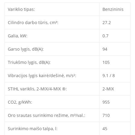
Variklio tipas:
Benzininis
Cilindro darbo tūris, cm³:
27.2
Galia, kW:
0.7
Garso lygis, dB(A):
94
Triukšmo lygis, dB(A):
105
Vibracijos lygis kairė/dešinė, m/s²:
9.1 / 8
STIHL variklis, 2-MIX/4-MIX ®:
2-MIX
CO2, g/kWh:
955
Oro srautas surinkimo režime, m³/val.:
710
Surinkimo maišo talpa, l:
45