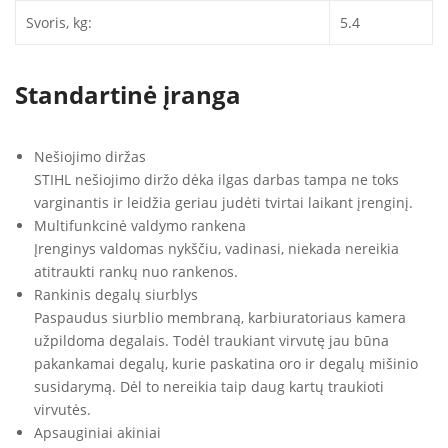
Svoris, kg:
5.4
Standartinė įranga
Nešiojimo diržas
STIHL nešiojimo diržo dėka ilgas darbas tampa ne toks
varginantis ir leidžia geriau judėti tvirtai laikant įrenginį.
Multifunkcinė valdymo rankena
Įrenginys valdomas nykščiu, vadinasi, niekada nereikia
atitraukti rankų nuo rankenos.
Rankinis degalų siurblys
Paspaudus siurblio membraną, karbiuratoriaus kamera
užpildoma degalais. Todėl traukiant virvutę jau būna
pakankamai degalų, kurie paskatina oro ir degalų mišinio
susidarymą. Dėl to nereikia taip daug kartų traukioti
virvutės.
Apsauginiai akiniai