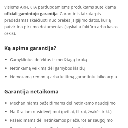
Visiems ARFEKTA parduodamiems produktams suteikiama
oficiali gamintojo garantija
. Garantinis laikotarpis
pradedamas skaičiuoti nuo prekės įsigijimo datos, kurią
patvirtina pirkimo dokumentas (sąskaita faktūra arba kasos
čekis).
Ką apima garantija?
Gamyklinius defektus ir medžiagų broką
Netinkamą veikimą dėl gamybos klaidų
Nemokamą remontą arba keitimą garantiniu laikotarpiu
Garantija netaikoma
Mechaniniams pažeidimams dėl netinkamo naudojimo
Natūraliam nusidėvėjimui (peiliai, filtrai, žvakės ir kt.)
Pažeidimams dėl netinkamos priežiūros ar saugojimo