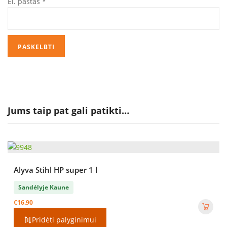
El. paštas
*
Jums taip pat gali patikti…
Alyva Stihl HP super 1 l
Sandėlyje Kaune
€
16.90
Pridėti palyginimui