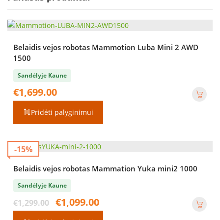
Belaidis vejos robotas Mammotion Luba Mini 2 AWD
1500
Sandėlyje Kaune
€
1,699.00
Pridėti palyginimui
-15%
Belaidis vejos robotas Mammation Yuka mini2 1000
Sandėlyje Kaune
Original
Current
€
1,099.00
€
1,299.00
price
price
was:
is: