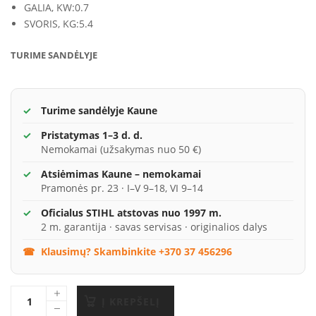
GALIA, KW:
0.7
SVORIS, KG:
5.4
TURIME SANDĖLYJE
Turime sandėlyje Kaune
Pristatymas 1–3 d. d.
Nemokamai (užsakymas nuo 50 €)
Atsiėmimas Kaune – nemokamai
Pramonės pr. 23 · I–V 9–18, VI 9–14
Oficialus STIHL atstovas nuo 1997 m.
2 m. garantija · savas servisas · originalios dalys
Klausimų? Skambinkite +370 37 456296
Į KREPŠELĮ