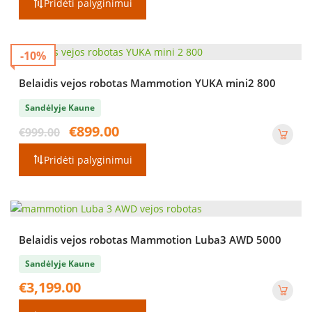
Pridėti palyginimui
€1,299.00.
€1,099.00.
-10%
Belaidis vejos robotas Mammotion YUKA mini2 800
Sandėlyje Kaune
Original
Current
€
899.00
€
999.00
price
price
was:
is:
Pridėti palyginimui
€999.00.
€899.00.
Belaidis vejos robotas Mammotion Luba3 AWD 5000
Sandėlyje Kaune
€
3,199.00