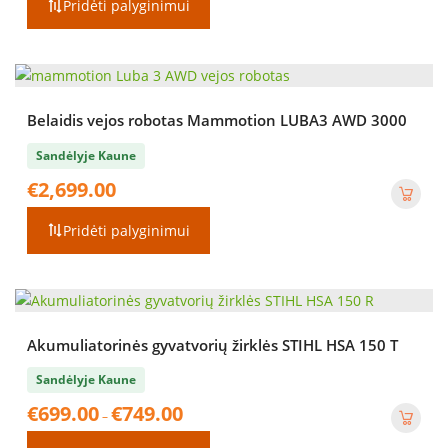
Pridėti palyginimui
Belaidis vejos robotas Mammotion LUBA3 AWD 3000
Sandėlyje Kaune
€
2,699.00
Pridėti palyginimui
Akumuliatorinės gyvatvorių žirklės STIHL HSA 150 T
Sandėlyje Kaune
Price
€
699.00
€
749.00
–
range:
€699.00