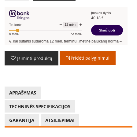
Įmokos dydis
40,18
€
−
+
12
mėn.
Trukmė:
Skaičiuoti
6
mėn.
72
mėn.
sutartis sudaroma
12
mėn. terminui, metinė palūkanų norma –
13,90
%
, sutarties 
Pridėti palyginimui
Įsiminti produktą
APRAŠYMAS
TECHNINĖS SPECIFIKACIJOS
GARANTIJA
ATSILIEPIMAI