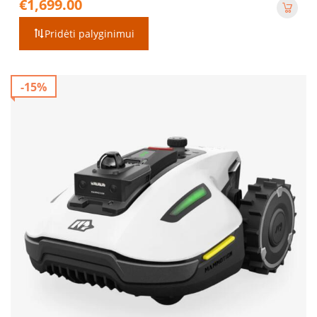
€
1,699.00
Pridėti palyginimui
-15%