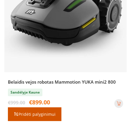
Belaidis vejos robotas Mammotion YUKA mini2 800
Sandėlyje Kaune
Original
Current
€
899.00
€
999.00
price
price
was:
is:
Pridėti palyginimui
€999.00.
€899.00.