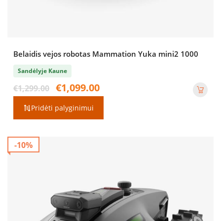
Belaidis vejos robotas Mammation Yuka mini2 1000
Sandėlyje Kaune
Original
Current
€
1,099.00
€
1,299.00
price
price
was:
is:
Pridėti palyginimui
€1,299.00.
€1,099.00.
-10%