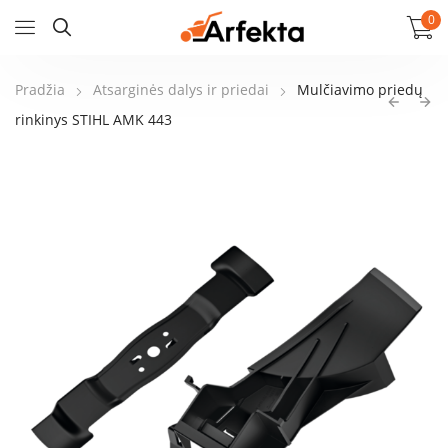
0
Pradžia
Atsarginės dalys ir priedai
Mulčiavimo priedų
rinkinys STIHL AMK 443