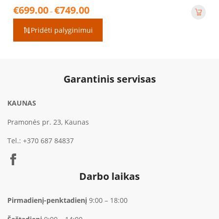
Price
€
699.00
€
749.00
–
range:
€699.00
Pridėti palyginimui
through
€749.00
Garantinis servisas
KAUNAS
Pramonės pr. 23, Kaunas
Tel.:
+370 687 84837
Darbo laikas
Pirmadienį-penktadienį
9:00 – 18:00