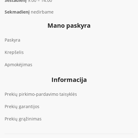
Šeštadienį
9:00 – 14:00
Sekmadienį
nedirbame
Mano paskyra
Paskyra
Krepšelis
Apmokėjimas
Informacija
Prekių pirkimo-pardavimo taisyklės
Prekių garantijos
Prekių grąžinimas