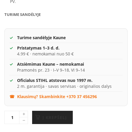
PV.
TURIME SANDĖLYJE
Turime sandėlyje Kaune
Pristatymas 1–3 d. d.
4.99 € · nemokamai nuo 50 €
Atsiėmimas Kaune – nemokamai
Pramonės pr. 23 · I–V 9–18, VI 9–14
Oficialus STIHL atstovas nuo 1997 m.
2 m. garantija · savas servisas · originalios dalys
Klausimų? Skambinkite +370 37 456296
Į KREPŠELĮ