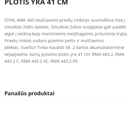
PLOTIS YRA 41 CM
STIHL AMK 443 mulčiavimo priedų rinkinys susmulkina žolę į
smulkias žolės daleles. Smulkios žalios nuopjovos gali patekti
atgal į velėną kaip maistinėmis medžiagomis priturtinta trąša.
Priedų rinkinį sudaro pjovimo peilis ir mulčiavimo
įdėklas. Svarbu! Tinka naudoti tik .2 kartos akumuliatorinėse
vejapjovėse, kurių pjovimo plotis yra 41 cm: RMA 443.2, RMA
443.2 C, RMA 443.2 VC, RMA 443.2 PV.
Panašūs produktai