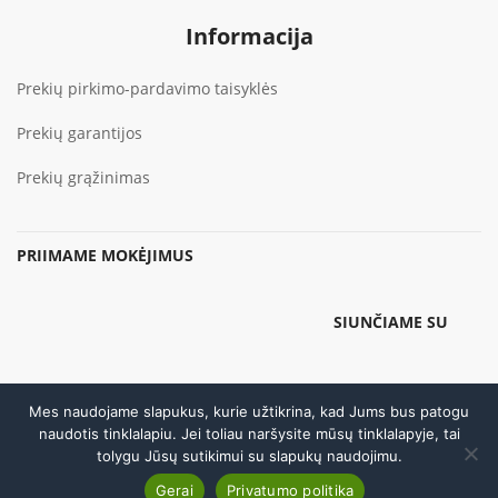
Informacija
Prekių pirkimo-pardavimo taisyklės
Prekių garantijos
Prekių grąžinimas
PRIIMAME MOKĖJIMUS
SIUNČIAME SU
Mes naudojame slapukus, kurie užtikrina, kad Jums bus patogu
© 2026 Be
UAB "Sodlita"
sutikimo draudžiama kopijuoti ir platinti
naudotis tinklalapiu. Jei toliau naršysite mūsų tinklalapyje, tai
svetainėje esančią informaciją
tolygu Jūsų sutikimui su slapukų naudojimu.
Skambinti
Gerai
Privatumo politika
Atsisakyti sutarties