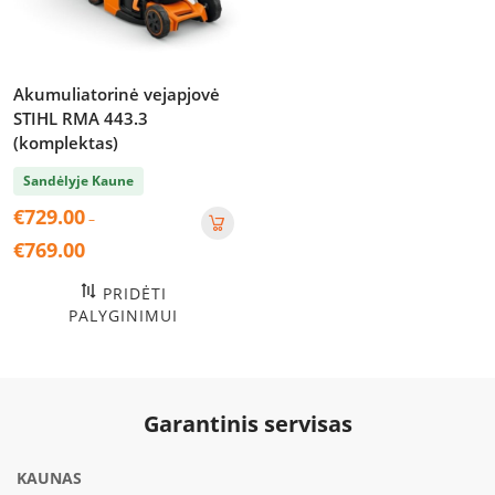
Akumuliatorinė vejapjovė
STIHL RMA 443.3
(komplektas)
Sandėlyje Kaune
€
729.00
–
Price
€
769.00
range:
€729.00
PRIDĖTI
through
PALYGINIMUI
€769.00
Garantinis servisas
KAUNAS