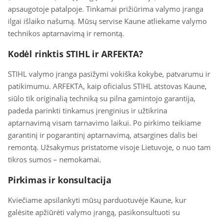
apsaugotoje patalpoje. Tinkamai prižiūrima valymo įranga
ilgai išlaiko našumą. Mūsų servise Kaune atliekame valymo
technikos aptarnavimą ir remontą.
Kodėl rinktis STIHL ir ARFEKTA?
STIHL valymo įranga pasižymi vokiška kokybe, patvarumu ir
patikimumu. ARFEKTA, kaip oficialus STIHL atstovas Kaune,
siūlo tik originalią techniką su pilna gamintojo garantija,
padeda parinkti tinkamus įrenginius ir užtikrina
aptarnavimą visam tarnavimo laikui. Po pirkimo teikiame
garantinį ir pogarantinį aptarnavimą, atsargines dalis bei
remontą. Užsakymus pristatome visoje Lietuvoje, o nuo tam
tikros sumos – nemokamai.
Pirkimas ir konsultacija
Kviečiame apsilankyti mūsų parduotuvėje Kaune, kur
galėsite apžiūrėti valymo įrangą, pasikonsultuoti su