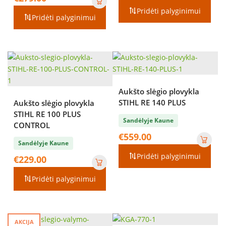
€119.00
Pridėti palyginimui
Pridėti palyginimui
through
€169.00
Aukšto slėgio plovykla
STIHL RE 140 PLUS
Aukšto slėgio plovykla
STIHL RE 100 PLUS
Sandėlyje Kaune
CONTROL
€
559.00
Sandėlyje Kaune
Pridėti palyginimui
€
229.00
Pridėti palyginimui
AKCIJA