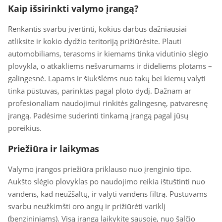
Kaip išsirinkti valymo įrangą?
Renkantis svarbu įvertinti, kokius darbus dažniausiai
atliksite ir kokio dydžio teritoriją prižiūrėsite. Plauti
automobiliams, terasoms ir kiemams tinka vidutinio slėgio
plovykla, o atkakliems nešvarumams ir dideliems plotams –
galingesnė. Lapams ir šiukšlėms nuo takų bei kiemų valyti
tinka pūstuvas, parinktas pagal ploto dydį. Dažnam ar
profesionaliam naudojimui rinkitės galingesnę, patvaresnę
įrangą. Padėsime suderinti tinkamą įrangą pagal jūsų
poreikius.
Priežiūra ir laikymas
Valymo įrangos priežiūra priklauso nuo įrenginio tipo.
Aukšto slėgio plovyklas po naudojimo reikia ištuštinti nuo
vandens, kad neužšaltų, ir valyti vandens filtrą. Pūstuvams
svarbu neužkimšti oro angų ir prižiūrėti variklį
(benzininiams). Visą įrangą laikykite sausoje, nuo šalčio