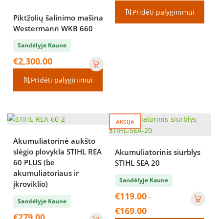
Pridėti palyginimui
Piktžolių šalinimo mašina
Westermann WKB 660
Sandėlyje Kaune
€
2,300.00
Pridėti palyginimui
AKCIJA
Akumuliatorinė aukšto
slėgio plovykla STIHL REA
Akumuliatorinis siurblys
60 PLUS (be
STIHL SEA 20
akumuliatoriaus ir
Sandėlyje Kaune
įkroviklio)
€
119.00
–
Sandėlyje Kaune
Price
€
169.00
€
279.00
range: