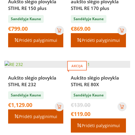
Aukšto slėgio plovykla
aukšto slėgio plovykla
STIHL RE 150 plus
STIHL RE 170 plus
Sandėlyje Kaune
Sandėlyje Kaune
€
799.00
€
869.00
Pridėti palyginimui
Pridėti palyginimui
AKCIJA
Aukšto slėgio plovykla
Aukšto slėgio plovykla
STIHL RE 232
STIHL RE 80X
Sandėlyje Kaune
Sandėlyje Kaune
Original
€
1,129.00
€
139.00
price
Current
€
119.00
was:
Pridėti palyginimui
price
€139.00.
is:
Pridėti palyginimui
€119.00.