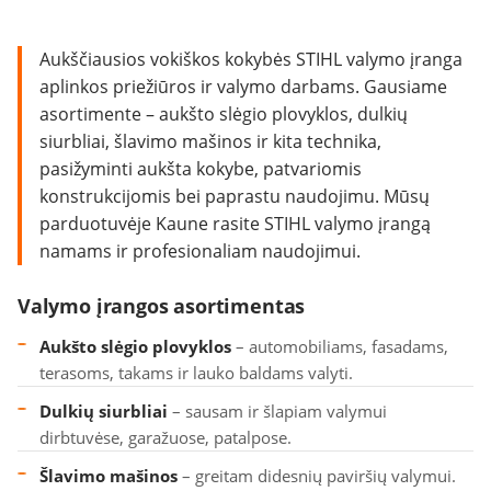
Aukščiausios vokiškos kokybės STIHL valymo įranga
aplinkos priežiūros ir valymo darbams. Gausiame
asortimente – aukšto slėgio plovyklos, dulkių
siurbliai, šlavimo mašinos ir kita technika,
pasižyminti aukšta kokybe, patvariomis
konstrukcijomis bei paprastu naudojimu. Mūsų
parduotuvėje Kaune rasite STIHL valymo įrangą
namams ir profesionaliam naudojimui.
Valymo įrangos asortimentas
Aukšto slėgio plovyklos
– automobiliams, fasadams,
terasoms, takams ir lauko baldams valyti.
Dulkių siurbliai
– sausam ir šlapiam valymui
dirbtuvėse, garažuose, patalpose.
Šlavimo mašinos
– greitam didesnių paviršių valymui.