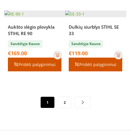
Aukšto slėgio plovykla
Dulkių siurblys STIHL SE
STIHL RE 90
33
Sandėlyje Kaune
Sandėlyje Kaune
€
169.00
€
119.00
Pridėti palyginimui
Pridėti palyginimui
Įrašų
1
2
puslapiavimas