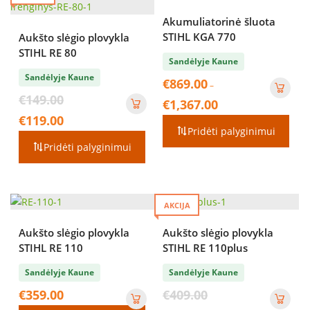
Akumuliatorinė šluota
STIHL KGA 770
Aukšto slėgio plovykla
STIHL RE 80
Sandėlyje Kaune
Sandėlyje Kaune
€
869.00
–
Original
€
149.00
Price
€
1,367.00
price
range:
Current
€
119.00
was:
€869.00
price
Pridėti palyginimui
€149.00.
through
is:
Pridėti palyginimui
€1,367.00
€119.00.
AKCIJA
Aukšto slėgio plovykla
Aukšto slėgio plovykla
STIHL RE 110
STIHL RE 110plus
Sandėlyje Kaune
Sandėlyje Kaune
Original
€
359.00
€
409.00
price