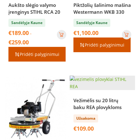
Aukšto slėgio valymo
Piktžolių šalinimo mašina
įrenginys STIHL RCA 20
Westermann WKB 330
Sandėlyje Kaune
Sandėlyje Kaune
€
189.00
€
1,100.00
–
Price
€
259.00
Pridėti palyginimui
range:
€189.00
Pridėti palyginimui
through
€259.00
Vežimėlis su 20 litrų
baku REA plovykloms
Užsakoma
€
109.00