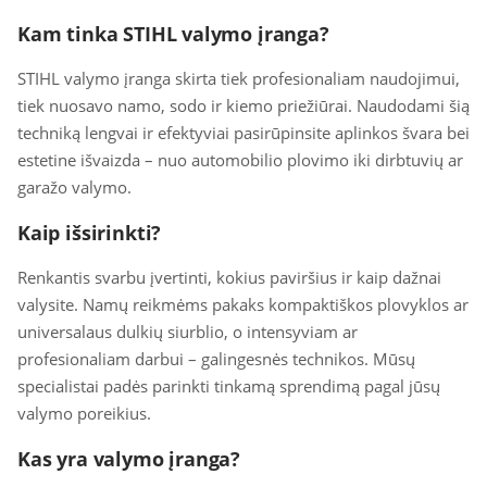
Kam tinka STIHL valymo įranga?
STIHL valymo įranga skirta tiek profesionaliam naudojimui,
tiek nuosavo namo, sodo ir kiemo priežiūrai. Naudodami šią
techniką lengvai ir efektyviai pasirūpinsite aplinkos švara bei
estetine išvaizda – nuo automobilio plovimo iki dirbtuvių ar
garažo valymo.
Kaip išsirinkti?
Renkantis svarbu įvertinti, kokius paviršius ir kaip dažnai
valysite. Namų reikmėms pakaks kompaktiškos plovyklos ar
universalaus dulkių siurblio, o intensyviam ar
profesionaliam darbui – galingesnės technikos. Mūsų
specialistai padės parinkti tinkamą sprendimą pagal jūsų
valymo poreikius.
Kas yra valymo įranga?