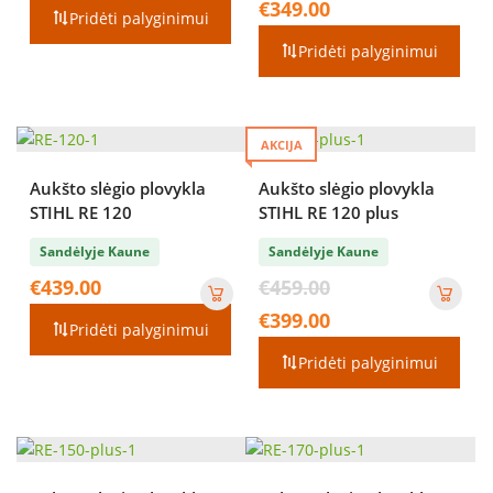
Current
€
349.00
was:
Pridėti palyginimui
price
€409.00.
is:
Pridėti palyginimui
€349.00.
AKCIJA
Aukšto slėgio plovykla
Aukšto slėgio plovykla
STIHL RE 120
STIHL RE 120 plus
Sandėlyje Kaune
Sandėlyje Kaune
Original
€
439.00
€
459.00
price
Current
€
399.00
was:
Pridėti palyginimui
price
€459.00.
is:
Pridėti palyginimui
€399.00.