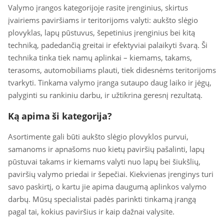
Valymo įrangos kategorijoje rasite įrenginius, skirtus
įvairiems paviršiams ir teritorijoms valyti: aukšto slėgio
plovyklas, lapų pūstuvus, šepetinius įrenginius bei kitą
techniką, padedančią greitai ir efektyviai palaikyti švarą. Ši
technika tinka tiek namų aplinkai – kiemams, takams,
terasoms, automobiliams plauti, tiek didesnėms teritorijoms
tvarkyti. Tinkama valymo įranga sutaupo daug laiko ir jėgų,
palyginti su rankiniu darbu, ir užtikrina geresnį rezultatą.
Ką apima ši kategorija?
Asortimente gali būti aukšto slėgio plovyklos purvui,
samanoms ir apnašoms nuo kietų paviršių pašalinti, lapų
pūstuvai takams ir kiemams valyti nuo lapų bei šiukšlių,
paviršių valymo priedai ir šepečiai. Kiekvienas įrenginys turi
savo paskirtį, o kartu jie apima daugumą aplinkos valymo
darbų. Mūsų specialistai padės parinkti tinkamą įrangą
pagal tai, kokius paviršius ir kaip dažnai valysite.