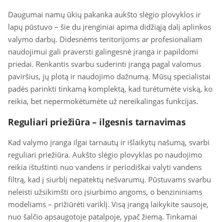
Daugumai namų ūkių pakanka aukšto slėgio plovyklos ir
lapų pūstuvo – šie du įrenginiai apima didžiąją dalį aplinkos
valymo darbų. Didesnėms teritorijoms ar profesionaliam
naudojimui gali praversti galingesnė įranga ir papildomi
priedai. Renkantis svarbu suderinti įrangą pagal valomus
paviršius, jų plotą ir naudojimo dažnumą. Mūsų specialistai
padės parinkti tinkamą komplektą, kad turėtumėte viską, ko
reikia, bet nepermokėtumėte už nereikalingas funkcijas.
Reguliari priežiūra – ilgesnis tarnavimas
Kad valymo įranga ilgai tarnautų ir išlaikytų našumą, svarbi
reguliari priežiūra. Aukšto slėgio plovyklas po naudojimo
reikia ištuštinti nuo vandens ir periodiškai valyti vandens
filtrą, kad į siurblį nepatektų nešvarumų. Pūstuvams svarbu
neleisti užsikimšti oro įsiurbimo angoms, o benzininiams
modeliams – prižiūrėti variklį. Visą įrangą laikykite sausoje,
nuo šalčio apsaugotoje patalpoje, ypač žiemą. Tinkamai