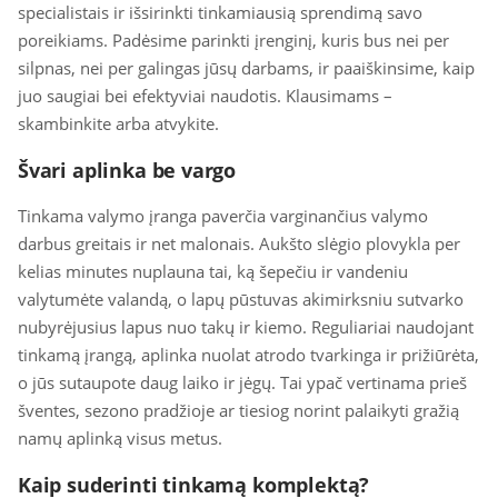
specialistais ir išsirinkti tinkamiausią sprendimą savo
poreikiams. Padėsime parinkti įrenginį, kuris bus nei per
silpnas, nei per galingas jūsų darbams, ir paaiškinsime, kaip
juo saugiai bei efektyviai naudotis. Klausimams –
skambinkite arba atvykite.
Švari aplinka be vargo
Tinkama valymo įranga paverčia varginančius valymo
darbus greitais ir net malonais. Aukšto slėgio plovykla per
kelias minutes nuplauna tai, ką šepečiu ir vandeniu
valytumėte valandą, o lapų pūstuvas akimirksniu sutvarko
nubyrėjusius lapus nuo takų ir kiemo. Reguliariai naudojant
tinkamą įrangą, aplinka nuolat atrodo tvarkinga ir prižiūrėta,
o jūs sutaupote daug laiko ir jėgų. Tai ypač vertinama prieš
šventes, sezono pradžioje ar tiesiog norint palaikyti gražią
namų aplinką visus metus.
Kaip suderinti tinkamą komplektą?