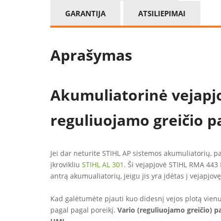
GARANTIJA
ATSILIEPIMAI
Aprašymas
Akumuliatorinė vejapj
reguliuojamo greičio p
Jei dar neturite STIHL AP sistemos akumuliatorių, 
įkrovikliu
STIHL AL 301
. Ši vejapjovė STIHL RMA 443 
antrą akumualiatorių, jeigu jis yra įdėtas į vejapjovę
Kad galėtumėte pjauti kuo didesnį vejos plotą vienu
pagal pagal poreikį.
Vario (reguliuojamo greičio) p