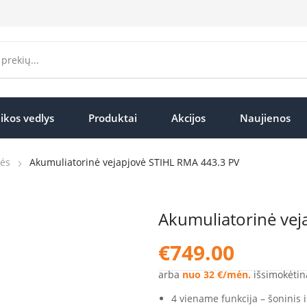
ikos vedlys
Produktai
Akcijos
Naujienos
vės
Akumuliatorinė vejapjovė STIHL RMA 443.3 PV
Akumuliatorinė vej
€
749.00
arba
nuo 32 €/mėn.
išsimokėtin
4 viename funkcija – šoninis 