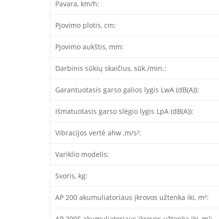
Pavara, km/h:
Pjovimo plotis, cm:
Pjovimo aukštis, mm:
Darbinis sūkių skaičius, sūk./min.:
Garantuotasis garso galios lygis LwA (dB(A)):
Išmatuotasis garso slėgio lygis LpA (dB(A)):
Vibracijos vertė ahw ,m/s²:
Variklio modelis:
Svoris, kg:
AP 200 akumuliatoriaus įkrovos užtenka iki, m²:
AP 200S akumuliatoriaus įkrovos užtenka iki, m²: