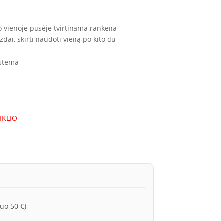
o vienoje pusėje tvirtinama rankena
dai, skirti naudoti vieną po kito du
istema
IKLIO
uo 50 €)