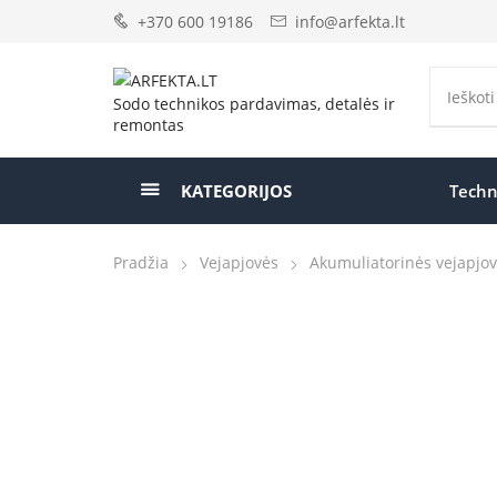
+370 600 19186
info@arfekta.lt
Sodo technikos pardavimas, detalės ir
remontas
KATEGORIJOS
Techn
Pradžia
Vejapjovės
Akumuliatorinės vejapjo