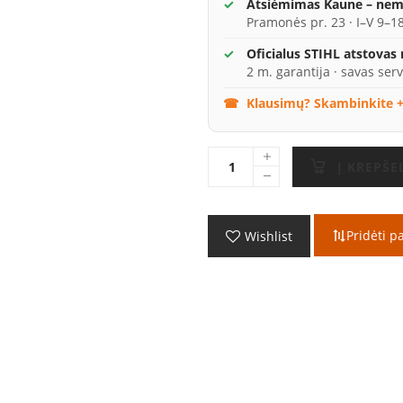
Atsiėmimas Kaune – ne
Pramonės pr. 23 · I–V 9–18
Oficialus STIHL atstovas
2 m. garantija · savas serv
Klausimų? Skambinkite +
Į KREPŠE
Pridėti p
Wishlist