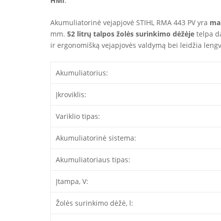
HMI
.
Akumuliatorinė vejapjovė STIHL RMA 443 PV yra
man
mm.
52 litrų talpos žolės surinkimo dėžėje
telpa da
ir ergonomišką vejapjovės valdymą bei leidžia lengva
Akumuliatorius:
Įkroviklis:
Variklio tipas:
Akumuliatorinė sistema:
Akumuliatoriaus tipas:
Įtampa, V:
Žolės surinkimo dėžė, l: