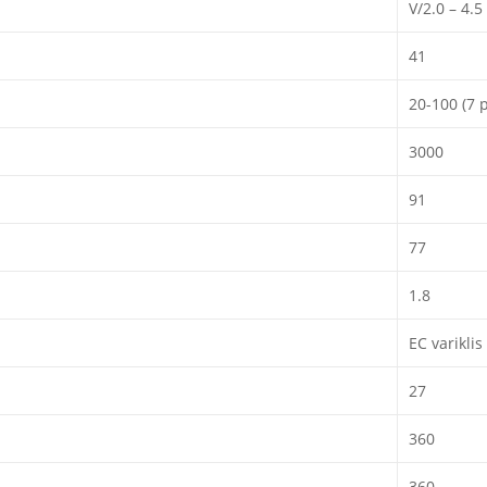
V/2.0 – 4.5
41
20-100 (7 
3000
91
77
1.8
EC variklis
27
360
360