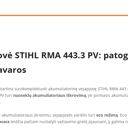
ovė STIHL RMA 443.3 PV: patog
avaros
patartina susikomplektuoti akumuliatorinę vejapjovę STIHL RMA 443
PV turi
nuoseklų akumuliatoriaus iškrovimą
, jei pirmasis akumuli
.
 akumuliatoriaus įkrovimu, vejapjovės variklis turi
eco režimą
. Eco
avara
leidžia pačiam nustatyti važiavimo greitį pjaunant, jį galima 