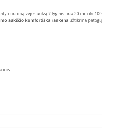
atyti norimą vejos aukšį 7 lygiais nuo 20 mm iki 100
jamo aukščio komfortiška rankena
užtikrina patogų
rinis
a