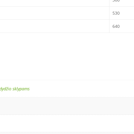
530
640
 dydžio sklypams