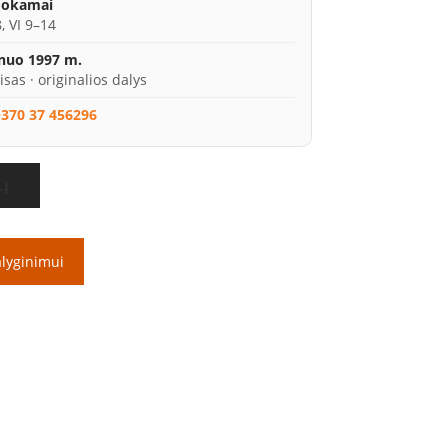
mokamai
, VI 9–14
 nuo 1997 m.
isas · originalios dalys
370 37 456296
LĮ
alyginimui