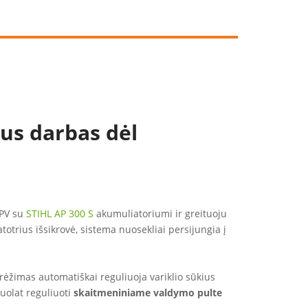
us darbas dėl
 PV su
STIHL AP 300 S
akumuliatoriumi ir greituoju
atotrius išsikrovė, sistema nuosekliai persijungia į
 rėžimas automatiškai reguliuoja variklio sūkius
nuolat reguliuoti
skaitmeniniame valdymo pulte