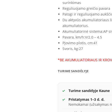
surinkimas
Reguliuojamo greičio pavara
Patogi ir reguliuojamo aukšči
Du aktyvūs akumuliatoriaus liz
akumuliatorius.
Akumuliatorinė sistema:
AP s
Pavara, km/h:
V/2.0 – 4.5
Pjovimo plotis, cm:
41
Svoris, kg:
27
*BE AKUMULIATORIAUS IR KROV
TURIME SANDĖLYJE
Turime sandėlyje Kaune
Pristatymas 1–3 d. d.
Nemokamai (užsakymas n