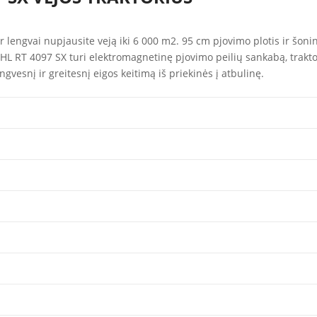
ir lengvai nupjausite veją iki 6 000 m2. 95 cm pjovimo plotis ir šon
HL RT 4097 SX turi elektromagnetinę pjovimo peilių sankabą, traktori
gvesnį ir greitesnį eigos keitimą iš priekinės į atbulinę.