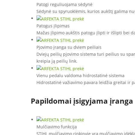
Patogi reguliuojama sėdynė
Sėdynė su spyruoklėmis, kurios aukštį galima nust
Patogus įlipimas
Mažas įlipimo aukštis patogu įlipti ir išlipti bei 
Pjovimo įranga su dviem peiliais
Dviejų peilių pjovimo sistema turi peilius su spa
kreipia ją peilių link.
Vienu pedalu valdoma hidrostatinė sistema
Hidrostatinė važiavimo pavara leidžia greitai ir p
Papildomai įsigyjama įranga
Mulčiavimo funkcija
STIHL mulčiavimo rinkinyje yra mulčiavimo įdėklas 