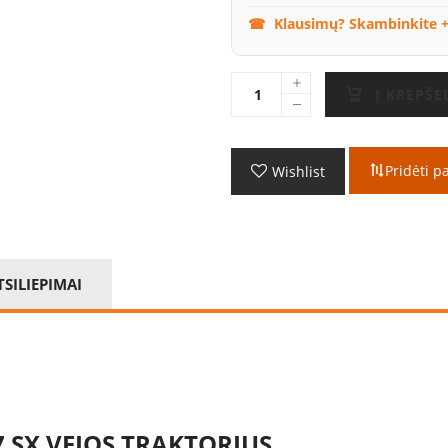
Klausimų? Skambinkite +
Į KREPŠE
Pridėti p
Wishlist
TSILIEPIMAI
 SX VEJOS TRAKTORIUS