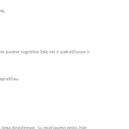
kį.
os pusėse sugriebia žolę net ir pakraščiuose ir
papraščiau.
ji lieka dirvožemyje. Su mulčiavimo peiliu žolė