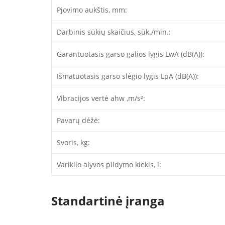
Pjovimo aukštis, mm:
Darbinis sūkių skaičius, sūk./min.:
Garantuotasis garso galios lygis LwA (dB(A)):
Išmatuotasis garso slėgio lygis LpA (dB(A)):
Vibracijos vertė ahw ,m/s²:
Pavarų dėžė:
Svoris, kg:
Variklio alyvos pildymo kiekis, l:
Standartinė įranga