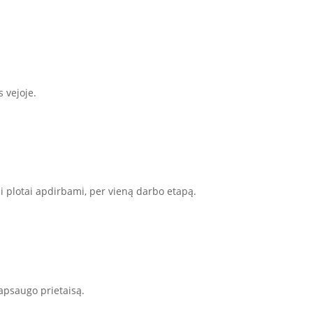
 vejoje.
li plotai apdirbami, per vieną darbo etapą.
 apsaugo prietaisą.