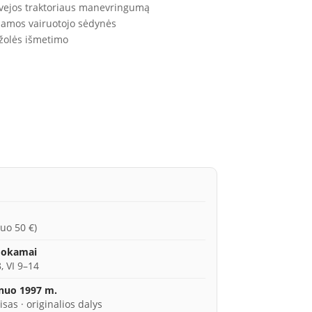
i vejos traktoriaus manevringumą
ojamos vairuotojo sėdynės
 žolės išmetimo
uo 50 €)
mokamai
, VI 9–14
 nuo 1997 m.
isas · originalios dalys