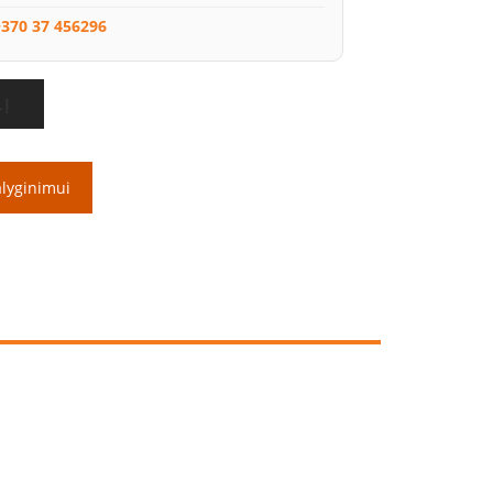
370 37 456296
LĮ
alyginimui