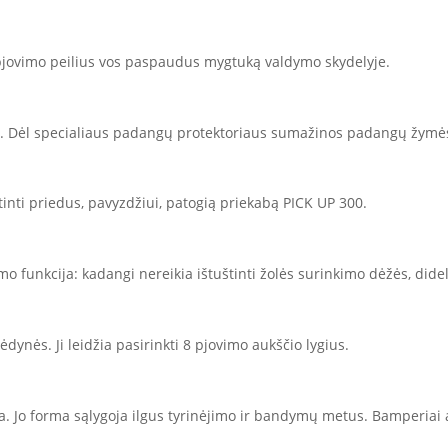
jovimo peilius vos paspaudus mygtuką valdymo skydelyje.
ą. Dėl specialiaus padangų protektoriaus sumažinos padangų žymės
rtinti priedus, pavyzdžiui, patogią priekabą PICK UP 300.
o funkcija: kadangi nereikia ištuštinti žolės surinkimo dėžės, dide
ėdynės. Ji leidžia pasirinkti 8 pjovimo aukščio lygius.
rta. Jo forma sąlygoja ilgus tyrinėjimo ir bandymų metus. Bamperiai