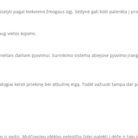
atyti pagal kiekvieno žmogaus ūgį. Sėdynė gali būti palenkta į prie
daug vietos kojoms.
rneliais dailiam pjovimui. Surinkimo sistema abiejose pjovimo įrang
atogiai keisti priekinę bei atbulinę eigą. Todėl važiuoti tampa dar 
ir peilis. Mulčiavimo įdėklas neleidžia žolei patekti į dėžę ir taip 