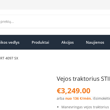
ikos vedlys
Produktai
Akcijos
Naujienos
 RT 4097 SX
Vejos traktorius ST
€
3,249.00
arba
nuo 136 €/mėn.
išsimokėti
Manevringas vejos traktorius