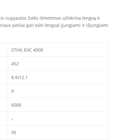
inis nupjautos žolės išmetimas užtikrina lengvą ir
aus peiliai gali būti lengvai įjungiami ir išjungiami
STIHL EVC 4000
452
8.9/12.1
9
6000
–
95