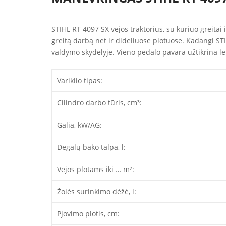
STIHL RT 4097 SX vejos traktorius, su kuriuo greitai 
greitą darbą net ir dideliuose plotuose. Kadangi STI
valdymo skydelyje. Vieno pedalo pavara užtikrina len
Variklio tipas:
Cilindro darbo tūris, cm³:
Galia, kW/AG:
Degalų bako talpa, l:
Vejos plotams iki … m²:
Žolės surinkimo dėžė, l:
Pjovimo plotis, cm: