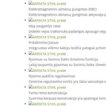
Elektromagnetinis ašmenų įjungimas (EBC)
Elektromagnetinis ašmenų įjungimas aktyvuoja p
Veją saugantys ratai
Didelės vejos traktoriuko padangos apsaugo vej
Prikabinimo įtaisas
Integruotas vilkimo kablys leidžia patogiai pritvi
Pjovimas su šoninio žolės išmetimo funkcija
Laiką taupantis pjovimas su šoniniu žolės išmetim
Pjovimo aukščio reguliavimas
Centrinė reguliavimo svirtis yra šalia vairuotojo s
Tvirta rėmo konstrukcija
Suvirinta korpuso konstrukcija yra ypatingai tvi