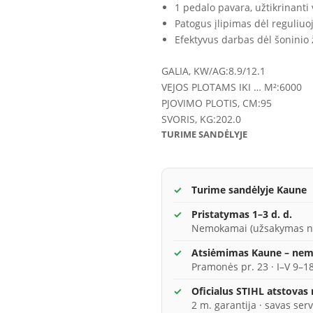
1 pedalo pavara, užtikrinant
Patogus įlipimas dėl reguliu
Efektyvus darbas dėl šoninio
GALIA, KW/AG:
8.9/12.1
VEJOS PLOTAMS IKI … M²:
6000
PJOVIMO PLOTIS, CM:
95
SVORIS, KG:
202.0
TURIME SANDĖLYJE
Turime sandėlyje Kaune
Pristatymas 1–3 d. d.
Nemokamai (užsakymas n
Atsiėmimas Kaune – ne
Pramonės pr. 23 · I–V 9–18
Oficialus STIHL atstovas
2 m. garantija · savas serv