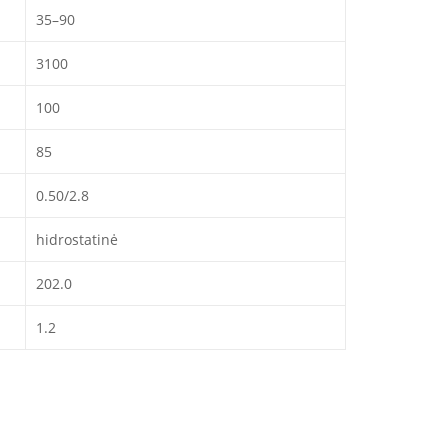
35–90
3100
100
85
0.50/2.8
hidrostatinė
202.0
1.2