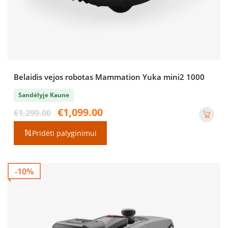
Belaidis vejos robotas Mammation Yuka mini2 1000
Sandėlyje Kaune
Original
Current
€
1,099.00
€
1,299.00
price
price
was:
is:
Pridėti palyginimui
€1,299.00.
€1,099.00.
-10%