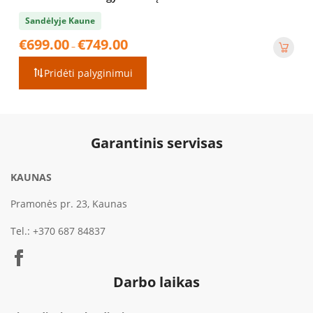
Sandėlyje Kaune
Price
€
699.00
€
749.00
–
range:
€699.00
Pridėti palyginimui
through
€749.00
Garantinis servisas
KAUNAS
Pramonės pr. 23, Kaunas
Tel.:
+370 687 84837
Darbo laikas