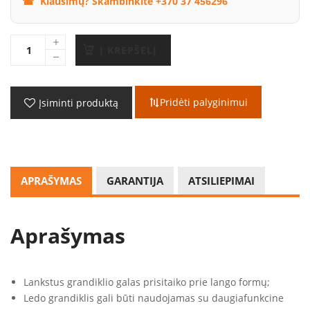
Klausimų? Skambinkite +370 37 456296
Į KREPŠELĮ
Pridėti palyginimui
Įsiminti produktą
APRAŠYMAS
GARANTIJA
ATSILIEPIMAI
Aprašymas
Lankstus grandiklio galas prisitaiko prie lango formų;
Ledo grandiklis gali būti naudojamas su daugiafunkcine