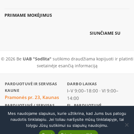
PRIIMAME MOKĖJIMUS
SIUNČIAME SU
© 2026 Be
UAB "Sodlita"
sutikimo draudžiama kopijuoti ir platinti
svetainėje esančią informaciją
PARDUOTUVĖ IR SERVISAS
DARBO LAIKAS
KAUNE
I–V 9:00–18:00 · VI 9:00–
Pramonės pr. 23, Kaunas
14:00
PARDUOTUVĖ / SERVISAS
EL. PARDUOTUVĖ
+370 37 456296
+370 600 19186
Mes naudojame slapukus, kurie užtikrina, kad Jums bus patogu
Skambinti
naudotis tinklalapiu. Jei toliau naršysite mūsų tinklalapyje, tai
tolygu Jūsų sutikimui su slapukų naudojimu.
Grandiklis ledui ir šluotelė SnowXpert™
Į krepšelį