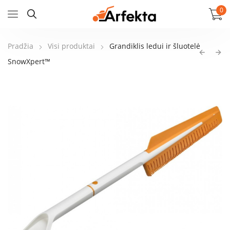
0
Pradžia
Visi produktai
Grandiklis ledui ir šluotelė
SnowXpert™