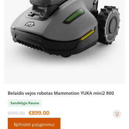
Belaidis vejos robotas Mammotion YUKA mini2 800
Sandėlyje Kaune
Original
Current
€
899.00
€
999.00
price
price
was:
is:
Pridėti palyginimui
€999.00.
€899.00.