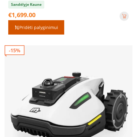
Sandėlyje Kaune
€
1,699.00
Pridėti palyginimui
-15%