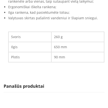
rankenėle arba vienas, taip sutaupant vietą laikymui;
Ergonomiškai iškelta rankena;
Ilga rankena, kad pasiektumėte toliau;
Valytuvas skirtas pašalinti vandeniui ir šlapiam sniegui.
Svoris
260 g
Ilgis
650 mm
Plotis
90 mm
Panašūs produktai