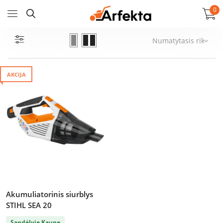
0
AKCIJA
Akumuliatorinis siurblys
STIHL SEA 20
Sandėlyje Kaune