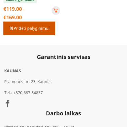
€
119.00
–
Price
€
169.00
range:
€119.00
Pridėti palyginimui
through
€169.00
Garantinis servisas
KAUNAS
Pramonės pr. 23, Kaunas
Tel.:
+370 687 84837
Darbo laikas