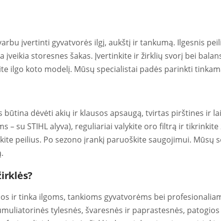
rbu įvertinti gyvatvorės ilgį, aukštį ir tankumą. Ilgesnis pei
įveikia storesnes šakas. Įvertinkite ir žirklių svorį bei balansą,
te ilgo koto modelį. Mūsų specialistai padės parinkti tinka
būtina dėvėti akių ir klausos apsaugą, tvirtas pirštines ir l
– su STIHL alyva), reguliariai valykite oro filtrą ir tikrinkite
skite peilius. Po sezono įrankį paruoškite saugojimui. Mūsų s
.
irklės?
ios ir tinka ilgoms, tankioms gyvatvorėms bei profesionalia
Akumuliatorinės tylesnės, švaresnės ir paprastesnės, patogios