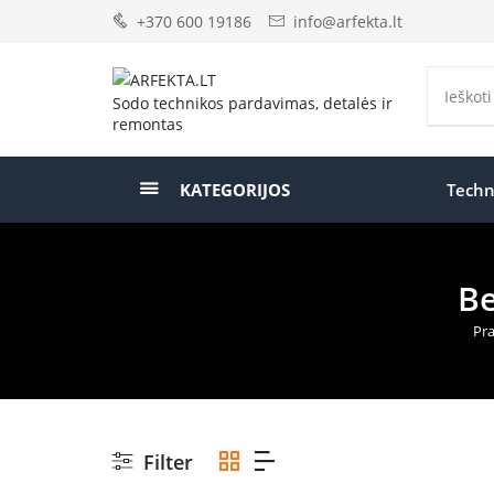
+370 600 19186
info@arfekta.lt
Sodo technikos pardavimas, detalės ir
remontas
KATEGORIJOS
Techn
Be
Pra
Filter