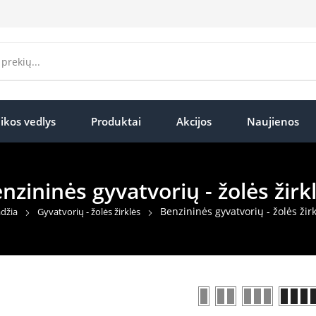
ikos vedlys
Produktai
Akcijos
Naujienos
nzininės gyvatvorių - žolės žirk
Benzininės gyvatvorių - žolės žirk
džia
Gyvatvorių - žolės žirklės