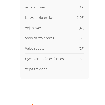
Aukštapjovės
(17)
Laisvalaikio prekės
(106)
Vejapjovės
(42)
Sodo daržo prekės
(60)
Vejos robotai
(27)
Gyvatvorių - žolės žirklės
(32)
Vejos traktoriai
(8)