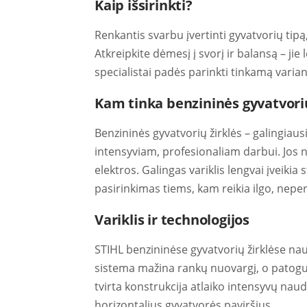
Kaip išsirinkti?
Renkantis svarbu įvertinti gyvatvorių tipą
Atkreipkite dėmesį į svorį ir balansą – j
specialistai padės parinkti tinkamą varian
Kam tinka benzininės gyvatvorių
Benzininės gyvatvorių žirklės – galingiaus
intensyviam, profesionaliam darbui. Jos n
elektros. Galingas variklis lengvai įveikia
pasirinkimas tiems, kam reikia ilgo, nepe
Variklis ir technologijos
STIHL benzininėse gyvatvorių žirklėse nau
sistema mažina rankų nuovargį, o patogus p
tvirta konstrukcija atlaiko intensyvų naud
horizontalius gyvatvorės paviršius.