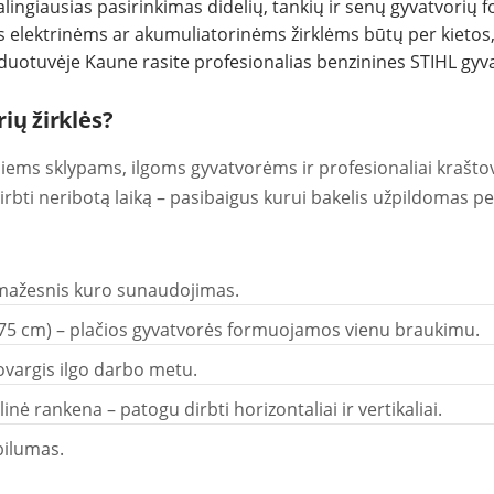
alingiausias pasirinkimas didelių, tankių ir senų gyvatvorių 
 elektrinėms ar akumuliatorinėms žirklėms būtų per kietos, i
duotuvėje Kaune rasite profesionalias benzinines STIHL gyvat
ių žirklės?
liems sklypams, ilgoms gyvatvorėms ir profesionaliai kraštova
dirbti neribotą laiką – pasibaigus kurui bakelis užpildomas p
 mažesnis kuro sunaudojimas.
75 cm) – plačios gyvatvorės formuojamos vienu braukimu.
vargis ilgo darbo metu.
inė rankena – patogu dirbti horizontaliai ir vertikaliai.
bilumas.