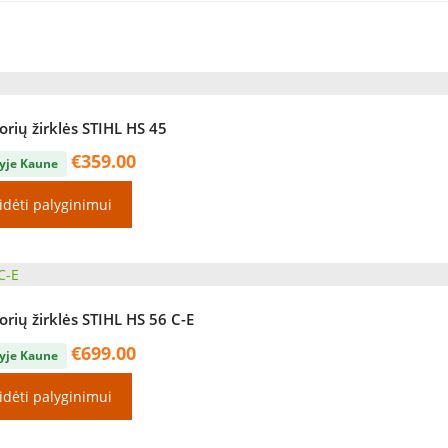
rių žirklės STIHL HS 45
€
359.00
yje Kaune
idėti palyginimui
rių žirklės STIHL HS 56 C-E
€
699.00
yje Kaune
idėti palyginimui