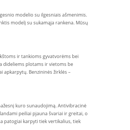
lingesnio modelio su ilgesniais ašmenimis.
 rinktis modelį su sukamąja rankena. Mūsų
 aukštoms ir tankioms gyvatvorėms bei
ka dideliems plotams ir vietoms be
ai apkarpytų. Benzininės žirklės –
 mažesnį kuro sunaudojimą. Antivibracinė
ndami peiliai pjauna švariai ir greitai, o
atogiai karpyti tiek vertikalius, tiek