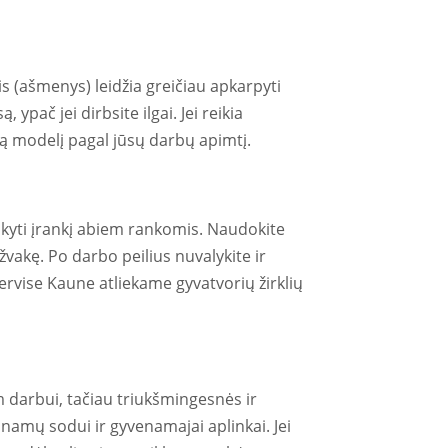
lis (ašmenys) leidžia greičiau apkarpyti
 ypač jei dirbsite ilgai. Jei reikia
mą modelį pagal jūsų darbų apimtį.
aikyti įrankį abiem rankomis. Naudokite
 žvakę. Po darbo peilius nuvalykite ir
ervise Kaune atliekame gyvatvorių žirklių
m darbui, tačiau triukšmingesnės ir
 namų sodui ir gyvenamajai aplinkai. Jei