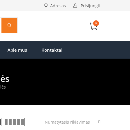
Adresas
Prisijungti
0
Apie mus
Kontaktai
lės
lės