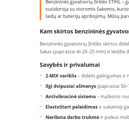
Benzininės gyvatvorių žirklės STIHL – g
susidoroja su storomis šakomis, kurios
laidų ar baterijų apribojimų. Mūsų par
Kam skirtos benzininės gyvatvor
Benzininės gyvatvorių žirklės skirtos dide
šakas (paprastai iki 20–25 mm) ir leidžia 
Savybės ir privalumai
2-MIX variklis
– didelis galingumas ir
Ilgi dvipusiai ašmenys
(paprastai 50–
Antivibracinė sistema
– mažesnis nuo
ElastoStart paleidimas
ir sukamoji gal
Neribota darbo trukmė
ir puikus mo