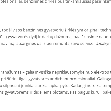
profesionaliai, benzininės žirklės bus tinkamiausias pasirink
todėl visos benzininės gyvatvorių žirklės yra originali techn
jūsų gyvatvorės dydį ir darbų dažnumą, paaiškinsime naudo
arnavimą, atsargines dalis bei remontą savo servise. Užsaky
pranašumas – galia ir visiška nepriklausomybė nuo elektros tin
rižiūrint ilgas gyvatvores ar dirbant profesionaliai. Galingas
 silpnesni įrankiai sunkiai apkarpytų. Kadangi nereikia tempt
oms gyvatvorėms ir dideliems plotams. Pasibaigus kurui, bake