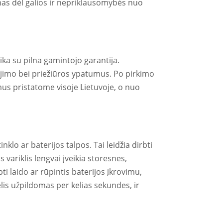
imas dėl galios ir nepriklausomybės nuo
ika su pilna gamintojo garantija.
jimo bei priežiūros ypatumus. Po pirkimo
mus pristatome visoje Lietuvoje, o nuo
klo ar baterijos talpos. Tai leidžia dirbti
 variklis lengvai įveikia storesnes,
i laido ar rūpintis baterijos įkrovimu,
lis užpildomas per kelias sekundes, ir