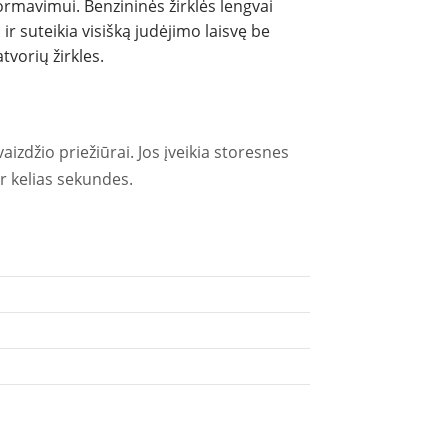
formavimui. Benzininės žirklės lengvai
r suteikia visišką judėjimo laisvę be
vorių žirkles.
izdžio priežiūrai. Jos įveikia storesnes
er kelias sekundes.