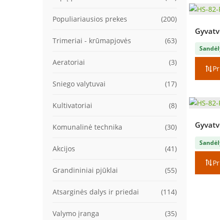
Populiariausios prekes
(200)
Gyvatvo
Trimeriai - krūmapjovės
(63)
Sandėl
Aeratoriai
(3)
Pr
Sniego valytuvai
(17)
Kultivatoriai
(8)
Gyvatvo
Komunalinė technika
(30)
Sandėl
Akcijos
(41)
Pr
Grandininiai pjūklai
(55)
Atsarginės dalys ir priedai
(114)
Valymo įranga
(35)