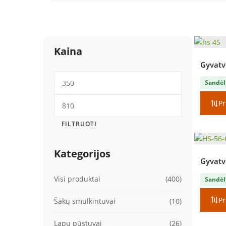
Kaina
Gyvatvo
Min
Sandėl
kaina
Maks
Pr
kaina
FILTRUOTI
Kategorijos
Gyvatvo
Visi produktai
(400)
Sandėl
Pr
Šakų smulkintuvai
(10)
Lapų pūstuvai
(26)