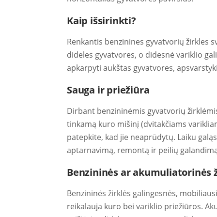
Kaip išsirinkti?
Renkantis benzinines gyvatvorių žirkles sva
dideles gyvatvores, o didesnė variklio galia 
apkarpyti aukštas gyvatvores, apsvarstyki
Sauga ir priežiūra
Dirbant benzininėmis gyvatvorių žirklėmis 
tinkamą kuro mišinį (dvitakčiams varikliams 
patepkite, kad jie neaprūdytų. Laiku galą
aptarnavimą, remontą ir peilių galandimą
Benzininės ar akumuliatorinės ž
Benzininės žirklės galingesnės, mobiliaus
reikalauja kuro bei variklio priežiūros. 