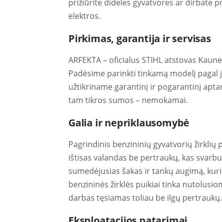
prižiūrite dideles gyvatvores ar dirbate 
elektros.
Pirkimas, garantija ir servisas
ARFEKTA – oficialus STIHL atstovas Kaune, 
Padėsime parinkti tinkamą modelį pagal 
užtikriname garantinį ir pogarantinį apt
tam tikros sumos – nemokamai.
Galia ir nepriklausomybė
Pagrindinis benzininių gyvatvorių žirklių 
ištisas valandas be pertraukų, kas svarbu p
sumedėjusias šakas ir tankų augimą, kurio
benzininės žirklės puikiai tinka nutolusi
darbas tęsiamas toliau be ilgų pertraukų.
Eksploatacijos patarimai