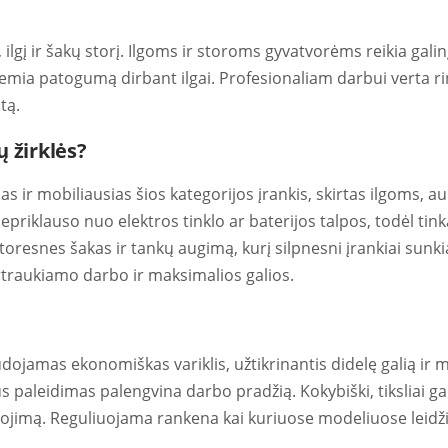
, ilgį ir šakų storį. Ilgoms ir storoms gyvatvorėms reikia ga
ie lemia patogumą dirbant ilgai. Profesionaliam darbui verta
tą.
 žirklės?
ias ir mobiliausias šios kategorijos įrankis, skirtas ilgoms,
epriklauso nuo elektros tinklo ar baterijos talpos, todėl tin
 storesnes šakas ir tankų augimą, kurį silpnesni įrankiai sunki
rtraukiamo darbo ir maksimalios galios.
dojamas ekonomiškas variklis, užtikrinantis didelę galią ir
aleidimas palengvina darbo pradžią. Kokybiški, tiksliai gala
ojimą. Reguliuojama rankena kai kuriuose modeliuose leidžia p