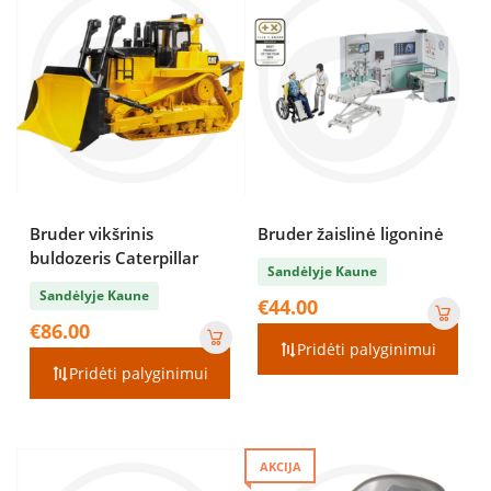
Bruder vikšrinis
Bruder žaislinė ligoninė
buldozeris Caterpillar
Sandėlyje Kaune
Sandėlyje Kaune
€
44.00
€
86.00
Pridėti palyginimui
Pridėti palyginimui
AKCIJA