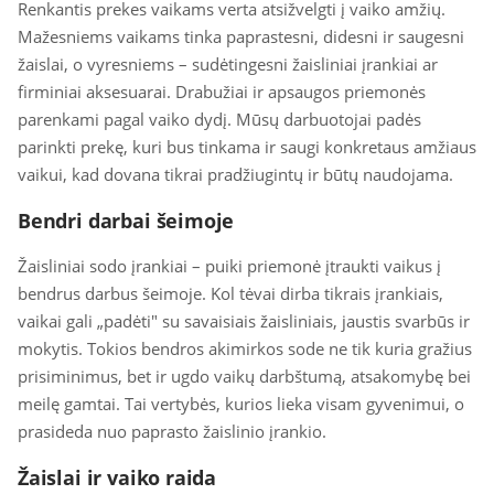
Renkantis prekes vaikams verta atsižvelgti į vaiko amžių.
Mažesniems vaikams tinka paprastesni, didesni ir saugesni
žaislai, o vyresniems – sudėtingesni žaisliniai įrankiai ar
firminiai aksesuarai. Drabužiai ir apsaugos priemonės
parenkami pagal vaiko dydį. Mūsų darbuotojai padės
parinkti prekę, kuri bus tinkama ir saugi konkretaus amžiaus
vaikui, kad dovana tikrai pradžiugintų ir būtų naudojama.
Bendri darbai šeimoje
Žaisliniai sodo įrankiai – puiki priemonė įtraukti vaikus į
bendrus darbus šeimoje. Kol tėvai dirba tikrais įrankiais,
vaikai gali „padėti" su savaisiais žaisliniais, jaustis svarbūs ir
mokytis. Tokios bendros akimirkos sode ne tik kuria gražius
prisiminimus, bet ir ugdo vaikų darbštumą, atsakomybę bei
meilę gamtai. Tai vertybės, kurios lieka visam gyvenimui, o
prasideda nuo paprasto žaislinio įrankio.
Žaislai ir vaiko raida