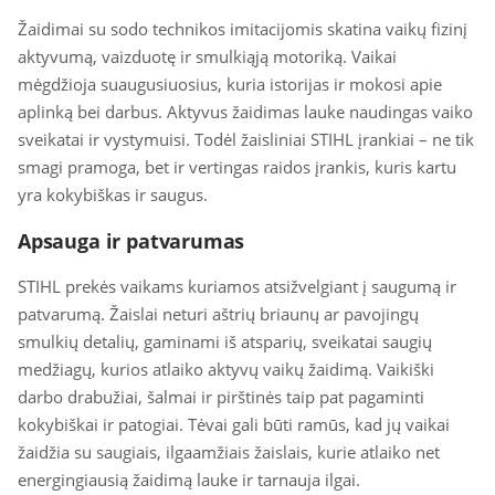
Žaidimai su sodo technikos imitacijomis skatina vaikų fizinį
aktyvumą, vaizduotę ir smulkiąją motoriką. Vaikai
mėgdžioja suaugusiuosius, kuria istorijas ir mokosi apie
aplinką bei darbus. Aktyvus žaidimas lauke naudingas vaiko
sveikatai ir vystymuisi. Todėl žaisliniai STIHL įrankiai – ne tik
smagi pramoga, bet ir vertingas raidos įrankis, kuris kartu
yra kokybiškas ir saugus.
Apsauga ir patvarumas
STIHL prekės vaikams kuriamos atsižvelgiant į saugumą ir
patvarumą. Žaislai neturi aštrių briaunų ar pavojingų
smulkių detalių, gaminami iš atsparių, sveikatai saugių
medžiagų, kurios atlaiko aktyvų vaikų žaidimą. Vaikiški
darbo drabužiai, šalmai ir pirštinės taip pat pagaminti
kokybiškai ir patogiai. Tėvai gali būti ramūs, kad jų vaikai
žaidžia su saugiais, ilgaamžiais žaislais, kurie atlaiko net
energingiausią žaidimą lauke ir tarnauja ilgai.