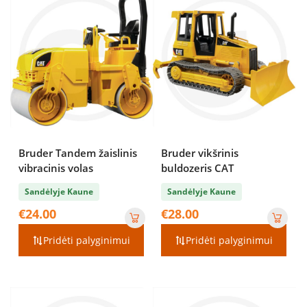
Bruder Tandem žaislinis
Bruder vikšrinis
vibracinis volas
buldozeris CAT
Sandėlyje Kaune
Sandėlyje Kaune
€
24.00
€
28.00
Pridėti palyginimui
Pridėti palyginimui