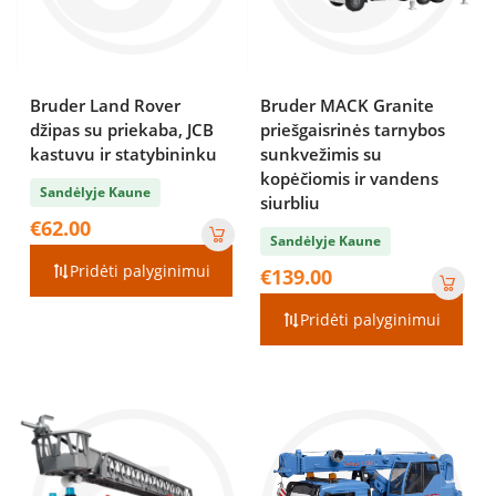
Bruder Land Rover
Bruder MACK Granite
džipas su priekaba, JCB
priešgaisrinės tarnybos
kastuvu ir statybininku
sunkvežimis su
kopėčiomis ir vandens
Sandėlyje Kaune
siurbliu
€
62.00
Sandėlyje Kaune
Pridėti palyginimui
€
139.00
Pridėti palyginimui