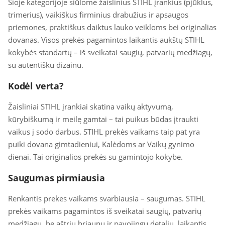
Šioje kategorijoje siūlome žaislinius STIHL įrankius (pjūklus,
trimerius), vaikiškus firminius drabužius ir apsaugos
priemones, praktiškus daiktus lauko veikloms bei originalias
dovanas. Visos prekės pagamintos laikantis aukštų STIHL
kokybės standartų – iš sveikatai saugių, patvarių medžiagų,
su autentišku dizainu.
Kodėl verta?
Žaisliniai STIHL įrankiai skatina vaikų aktyvumą,
kūrybiškumą ir meilę gamtai – tai puikus būdas įtraukti
vaikus į sodo darbus. STIHL prekės vaikams taip pat yra
puiki dovana gimtadieniui, Kalėdoms ar Vaikų gynimo
dienai. Tai originalios prekės su gamintojo kokybe.
Saugumas pirmiausia
Renkantis prekes vaikams svarbiausia – saugumas. STIHL
prekės vaikams pagamintos iš sveikatai saugių, patvarių
medžiagų, be aštrių briaunų ir pavojingų detalių, laikantis