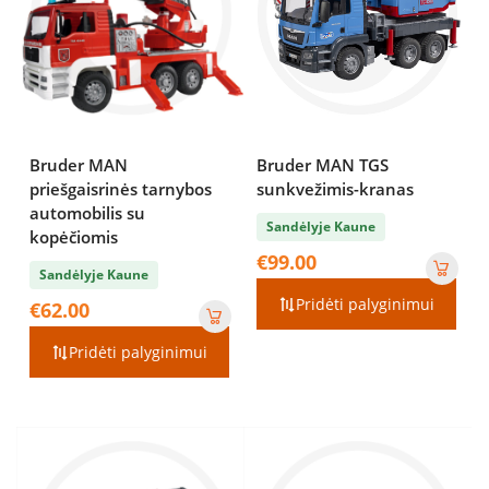
Bruder MAN
Bruder MAN TGS
priešgaisrinės tarnybos
sunkvežimis-kranas
automobilis su
Sandėlyje Kaune
kopėčiomis
€
99.00
Sandėlyje Kaune
Pridėti palyginimui
€
62.00
Pridėti palyginimui