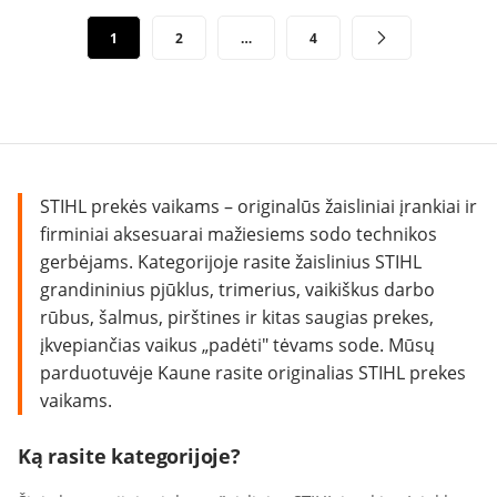
Įrašų
1
2
…
4
puslapiavimas
STIHL prekės vaikams – originalūs žaisliniai įrankiai ir
firminiai aksesuarai mažiesiems sodo technikos
gerbėjams. Kategorijoje rasite žaislinius STIHL
grandininius pjūklus, trimerius, vaikiškus darbo
rūbus, šalmus, pirštines ir kitas saugias prekes,
įkvepiančias vaikus „padėti" tėvams sode. Mūsų
parduotuvėje Kaune rasite originalias STIHL prekes
vaikams.
Ką rasite kategorijoje?