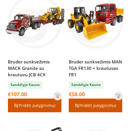
Bruder sunkvežimis
Bruder sunkvežimis MAN
MACK Granite su
TGA FR130 + krautuvas
krautuvu JCB 4CX
FR1
Sandėlyje Kaune
Sandėlyje Kaune
€
107.00
€
58.00
Pridėti palyginimui
Pridėti palyginimui