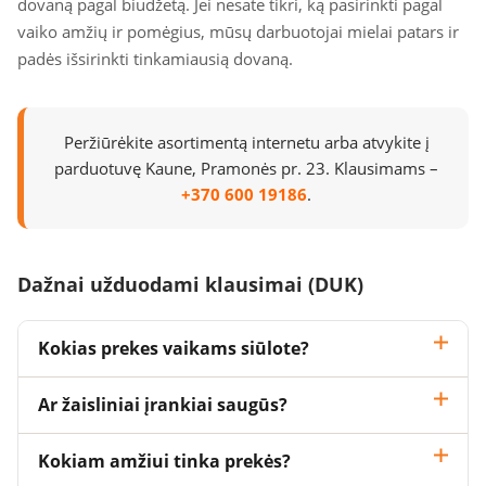
dovaną pagal biudžetą. Jei nesate tikri, ką pasirinkti pagal
vaiko amžių ir pomėgius, mūsų darbuotojai mielai patars ir
padės išsirinkti tinkamiausią dovaną.
Peržiūrėkite asortimentą internetu arba atvykite į
parduotuvę Kaune, Pramonės pr. 23. Klausimams –
+370 600 19186
.
Dažnai užduodami klausimai (DUK)
Kokias prekes vaikams siūlote?
Ar žaisliniai įrankiai saugūs?
Kokiam amžiui tinka prekės?