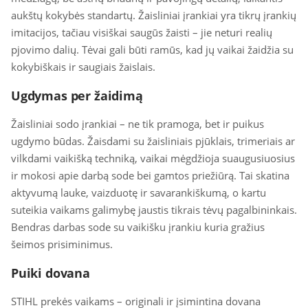
aukštų kokybės standartų. Žaisliniai įrankiai yra tikrų įrankių
imitacijos, tačiau visiškai saugūs žaisti – jie neturi realių
pjovimo dalių. Tėvai gali būti ramūs, kad jų vaikai žaidžia su
kokybiškais ir saugiais žaislais.
Ugdymas per žaidimą
Žaisliniai sodo įrankiai – ne tik pramoga, bet ir puikus
ugdymo būdas. Žaisdami su žaisliniais pjūklais, trimeriais ar
vilkdami vaikišką techniką, vaikai mėgdžioja suaugusiuosius
ir mokosi apie darbą sode bei gamtos priežiūrą. Tai skatina
aktyvumą lauke, vaizduotę ir savarankiškumą, o kartu
suteikia vaikams galimybę jaustis tikrais tėvų pagalbininkais.
Bendras darbas sode su vaikišku įrankiu kuria gražius
šeimos prisiminimus.
Puiki dovana
STIHL prekės vaikams – originali ir įsimintina dovana