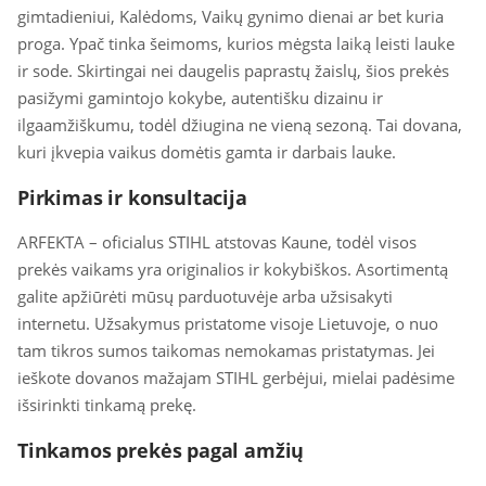
gimtadieniui, Kalėdoms, Vaikų gynimo dienai ar bet kuria
proga. Ypač tinka šeimoms, kurios mėgsta laiką leisti lauke
ir sode. Skirtingai nei daugelis paprastų žaislų, šios prekės
pasižymi gamintojo kokybe, autentišku dizainu ir
ilgaamžiškumu, todėl džiugina ne vieną sezoną. Tai dovana,
kuri įkvepia vaikus domėtis gamta ir darbais lauke.
Pirkimas ir konsultacija
ARFEKTA – oficialus STIHL atstovas Kaune, todėl visos
prekės vaikams yra originalios ir kokybiškos. Asortimentą
galite apžiūrėti mūsų parduotuvėje arba užsisakyti
internetu. Užsakymus pristatome visoje Lietuvoje, o nuo
tam tikros sumos taikomas nemokamas pristatymas. Jei
ieškote dovanos mažajam STIHL gerbėjui, mielai padėsime
išsirinkti tinkamą prekę.
Tinkamos prekės pagal amžių