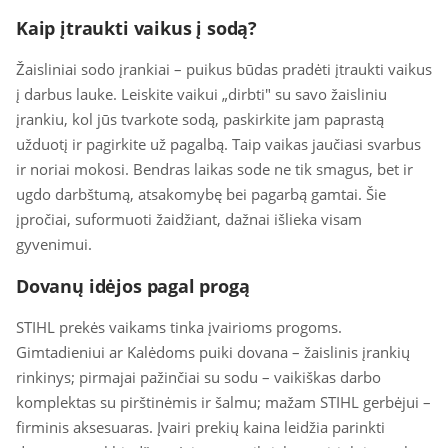
Kaip įtraukti vaikus į sodą?
Žaisliniai sodo įrankiai – puikus būdas pradėti įtraukti vaikus
į darbus lauke. Leiskite vaikui „dirbti" su savo žaisliniu
įrankiu, kol jūs tvarkote sodą, paskirkite jam paprastą
užduotį ir pagirkite už pagalbą. Taip vaikas jaučiasi svarbus
ir noriai mokosi. Bendras laikas sode ne tik smagus, bet ir
ugdo darbštumą, atsakomybę bei pagarbą gamtai. Šie
įpročiai, suformuoti žaidžiant, dažnai išlieka visam
gyvenimui.
Dovanų idėjos pagal progą
STIHL prekės vaikams tinka įvairioms progoms.
Gimtadieniui ar Kalėdoms puiki dovana – žaislinis įrankių
rinkinys; pirmajai pažinčiai su sodu – vaikiškas darbo
komplektas su pirštinėmis ir šalmu; mažam STIHL gerbėjui –
firminis aksesuaras. Įvairi prekių kaina leidžia parinkti