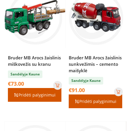
Bruder MB Arocs žaislinis
Bruder MB Arocs žaislinis
miškovežis su kranu
sunkvežimis – cemento
maišyklė
Sandėlyje Kaune
Sandėlyje Kaune
€
73.00
€
91.00
Pridėti palyginimui
Pridėti palyginimui