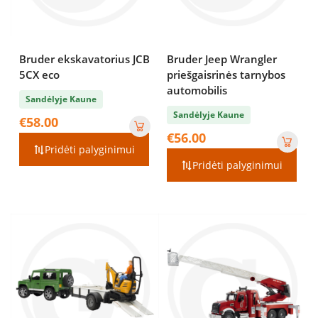
Bruder ekskavatorius JCB
Bruder Jeep Wrangler
5CX eco
priešgaisrinės tarnybos
automobilis
Sandėlyje Kaune
Sandėlyje Kaune
€
58.00
€
56.00
Pridėti palyginimui
Pridėti palyginimui