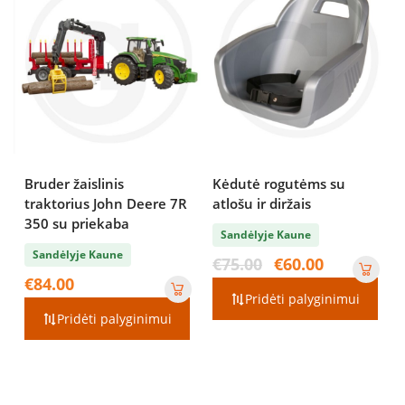
Bruder žaislinis
Kėdutė rogutėms su
traktorius John Deere 7R
atlošu ir diržais
350 su priekaba
Sandėlyje Kaune
Sandėlyje Kaune
Original
Current
€
75.00
€
60.00
price
price
€
84.00
was:
is:
Pridėti palyginimui
€75.00.
€60.00.
Pridėti palyginimui