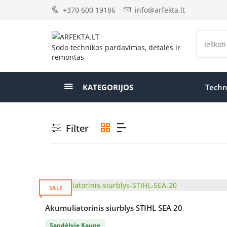
+370 600 19186
info@arfekta.lt
Sodo technikos pardavimas, detalės ir
remontas
KATEGORIJOS
Techn
Filter
SALE
Akumuliatorinis siurblys STIHL SEA 20
Sandėlyje Kaune