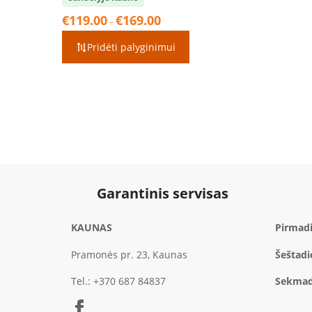
Price
€
119.00
€
169.00
–
range:
€119.00
Pridėti palyginimui
through
€169.00
Garantinis servisas
KAUNAS
Pirmadi
Pramonės pr. 23, Kaunas
Šeštadi
Tel.:
+370 687 84837
Sekmad