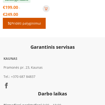
€
199.00
–
Price
€
249.00
range:
€199.00
Pridėti palyginimui
through
€249.00
Garantinis servisas
KAUNAS
Pramonės pr. 23, Kaunas
Tel.:
+370 687 84837
Darbo laikas