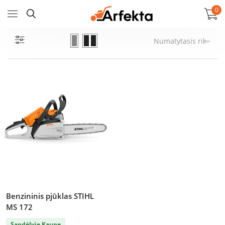
0
Benzininis pjūklas STIHL
MS 172
Sandėlyje Kaune