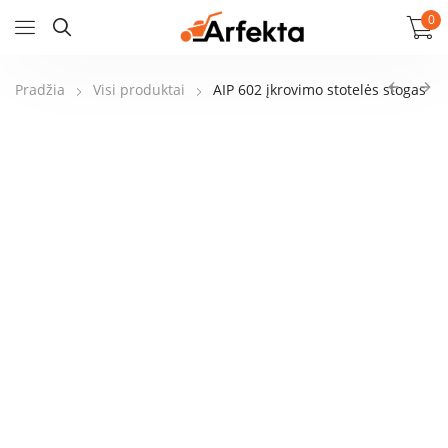
0
Pradžia
Visi produktai
AIP 602 įkrovimo stotelės stogas