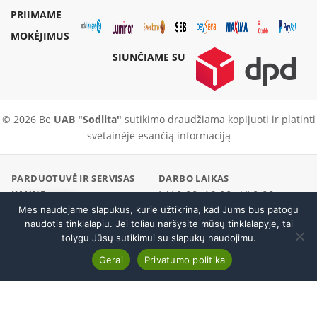
PRIIMAME
MOKĖJIMUS
SIUNČIAME SU
© 2026 Be
UAB "Sodlita"
sutikimo draudžiama kopijuoti ir platinti
svetainėje esančią informaciją
PARDUOTUVĖ IR SERVISAS
DARBO LAIKAS
KAUNE
I–V 9:00–18:00 · VI 9:00–
Pramonės pr. 23, Kaunas
Mes naudojame slapukus, kurie užtikrina, kad Jums bus patogu
Skambinti
14:00
naudotis tinklalapiu. Jei toliau naršysite mūsų tinklalapyje, tai
PARDUOTUVĖ / SERVISAS
EL. PARDUOTUVĖ
tolygu Jūsų sutikimui su slapukų naudojimu.
+370 37 456296
+370 600 19186
AIP 602 įkrovimo stotelės stogas
Į krepšelį
Gerai
Privatumo politika
Atsisakyti sutarties
€
207.00