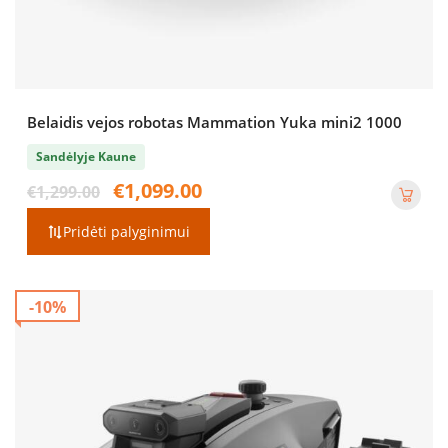
Belaidis vejos robotas Mammation Yuka mini2 1000
Sandėlyje Kaune
Original
Current
€
1,099.00
€
1,299.00
price
price
was:
is:
Pridėti palyginimui
€1,299.00.
€1,099.00.
-10%