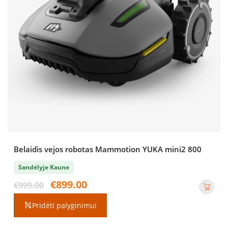
Belaidis vejos robotas Mammotion YUKA mini2 800
Sandėlyje Kaune
Original
Current
€
899.00
€
999.00
price
price
was:
is:
Pridėti palyginimui
€999.00.
€899.00.