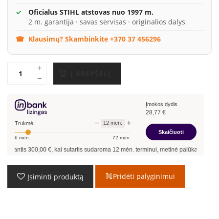
Oficialus STIHL atstovas nuo 1997 m.
2 m. garantija · savas servisas · originalios dalys
Klausimų? Skambinkite +370 37 456296
Į KREPŠELĮ
Įmokos dydis
28,77
€
−
+
12
mėn.
Trukmė:
Skaičiuoti
6
mėn.
72
mėn.
is
300,00
€, kai sutartis sudaroma
12
mėn. terminui, metinė palūkanų norma –
13,9
Pridėti palyginimui
Įsiminti produktą