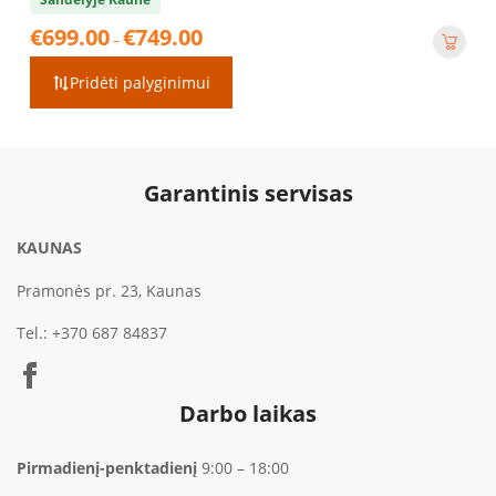
Price
€
699.00
€
749.00
–
range:
€699.00
Pridėti palyginimui
through
€749.00
Garantinis servisas
KAUNAS
Pramonės pr. 23, Kaunas
Tel.:
+370 687 84837
Darbo laikas
Pirmadienį-penktadienį
9:00 – 18:00