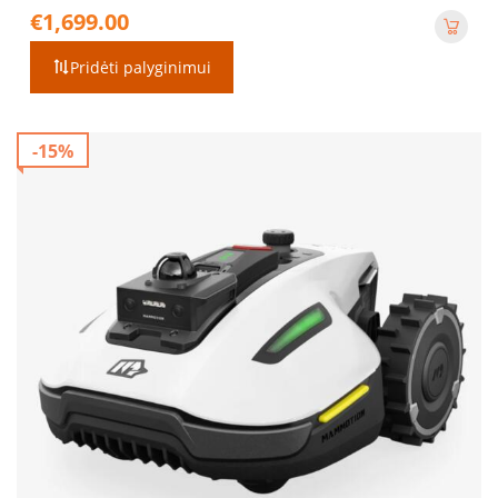
€
1,699.00
Pridėti palyginimui
-15%