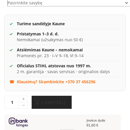
Turime sandėlyje Kaune
Pristatymas 1–3 d. d.
Nemokamai (užsakymas nuo 50 €)
Atsiėmimas Kaune – nemokamai
Pramonės pr. 23 · I–V 9–18, VI 9–14
Oficialus STIHL atstovas nuo 1997 m.
2 m. garantija · savas servisas · originalios dalys
Klausimų? Skambinkite +370 37 456296
Į KREPŠELĮ
Įmokos dydis
91,60
€