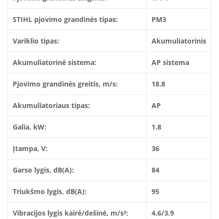
STIHL pjovimo grandinės tipas:
PM3
Variklio tipas:
Akumuliatorinis
Akumuliatorinė sistema:
AP sistema
Pjovimo grandinės greitis, m/s:
18.8
Akumuliatoriaus tipas:
AP
Galia, kW:
1.8
Įtampa, V:
36
Garso lygis, dB(A):
84
Triukšmo lygis, dB(A):
95
Vibracijos lygis kairė/dešinė, m/s²:
4.6/3.9