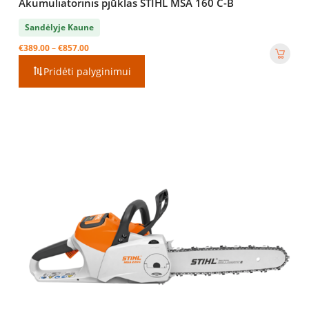
Akumuliatorinis pjūklas STIHL MSA 160 C-B
Sandėlyje Kaune
Price
€
389.00
–
€
857.00
range:
Pridėti palyginimui
€389.00
through
€857.00