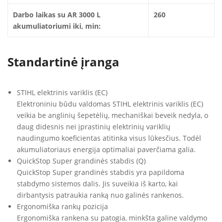
Darbo laikas su AR 3000 L
260
akumuliatoriumi iki, min:
Standartinė įranga
STIHL elektrinis variklis (EC)
Elektroniniu būdu valdomas STIHL elektrinis variklis (EC)
veikia be anglinių šepetėlių, mechaniškai beveik nedyla, o
daug didesnis nei įprastinių elektrinių variklių
naudingumo koeficientas atitinka visus lūkesčius. Todėl
akumuliatoriaus energija optimaliai paverčiama galia.
QuickStop Super grandinės stabdis (Q)
QuickStop Super grandinės stabdis yra papildoma
stabdymo sistemos dalis. Jis suveikia iš karto, kai
dirbantysis patraukia ranką nuo galinės rankenos.
Ergonomiška rankų pozicija
Ergonomiška rankena su patogia, minkšta galine valdymo