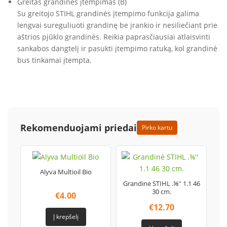
Greitas grandinės įtempimas (B)
Su greitojo STIHL grandinės įtempimo funkcija galima
lengvai sureguliuoti grandinę be įrankio ir nesiliečiant prie
aštrios pjūklo grandinės. Reikia paprasčiausiai atlaisvinti
sankabos dangtelį ir pasukti įtempimo ratuką, kol grandinė
bus tinkamai įtempta.
Rekomenduojami priedai
Pirko kartu
Alyva Multioil Bio
Grandinė STIHL .⅜'' 1.1 46
30 cm.
€
4.00
€
12.70
Į krepšelį