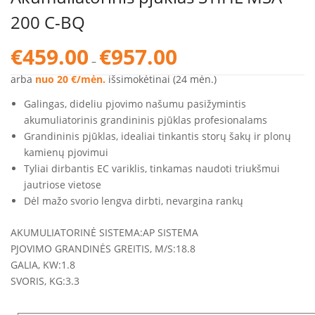
200 C-BQ
Price
€
459.00
€
957.00
–
range:
€459.00
arba
nuo 20 €/mėn.
išsimokėtinai (24 mėn.)
through
Galingas, dideliu pjovimo našumu pasižymintis
€957.00
akumuliatorinis grandininis pjūklas profesionalams
Grandininis pjūklas, idealiai tinkantis storų šakų ir plonų
kamienų pjovimui
Tyliai dirbantis EC variklis, tinkamas naudoti triukšmui
jautriose vietose
Dėl mažo svorio lengva dirbti, nevargina rankų
AKUMULIATORINĖ SISTEMA:
AP SISTEMA
PJOVIMO GRANDINĖS GREITIS, M/S:
18.8
GALIA, KW:
1.8
SVORIS, KG:
3.3
variantai