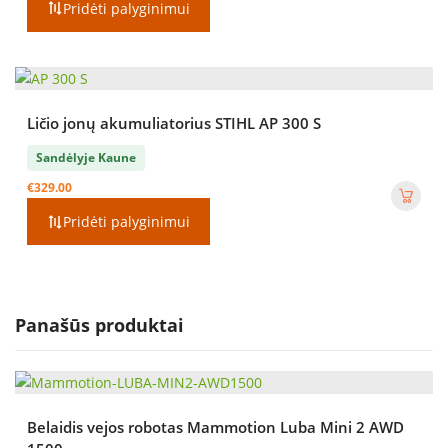
Pridėti palyginimui
Ličio jonų akumuliatorius STIHL AP 300 S
Sandėlyje Kaune
€
329.00
Pridėti palyginimui
Panašūs produktai
Belaidis vejos robotas Mammotion Luba Mini 2 AWD