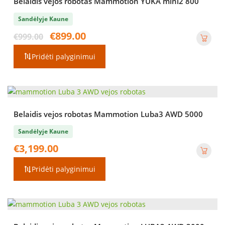
Belaidis vejos robotas Mammotion YUKA mini2 800
Sandėlyje Kaune
Original
Current
€
899.00
€
999.00
price
price
was:
is:
Pridėti palyginimui
€999.00.
€899.00.
Belaidis vejos robotas Mammotion Luba3 AWD 5000
Sandėlyje Kaune
€
3,199.00
Pridėti palyginimui