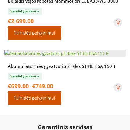
Belaidis vejos robotas Mammotion LUBA3 AWD 3000
Sandėlyje Kaune
€
2,699.00
Pridėti palyginimui
Akumuliatorinės gyvatvorių žirklės STIHL HSA 150 T
Sandėlyje Kaune
Price
€
699.00
€
749.00
–
range:
€699.00
Pridėti palyginimui
through
€749.00
Garantinis servisas