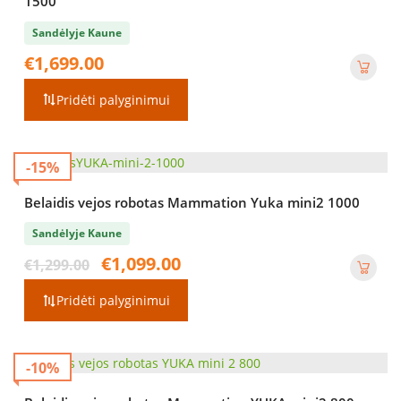
1500
Sandėlyje Kaune
€
1,699.00
Pridėti palyginimui
-15%
Belaidis vejos robotas Mammation Yuka mini2 1000
Sandėlyje Kaune
Original
Current
€
1,099.00
€
1,299.00
price
price
was:
is:
Pridėti palyginimui
€1,299.00.
€1,099.00.
-10%