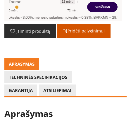
−
+
12
mėn.
Trukmė:
Skaičiuoti
6
mėn.
72
mėn.
s -
3,00
%, mėnesio sutarties mokestis –
0,38
%, BVKKMN –
29,79
%, bendra mokėt
Pridėti palyginimui
Įsiminti produktą
APRAŠYMAS
TECHNINĖS SPECIFIKACIJOS
GARANTIJA
ATSILIEPIMAI
Aprašymas