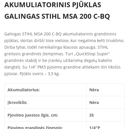
AKUMULIATORINIS PJŪKLAS
GALINGAS STIHL MSA 200 C-BQ
Galingas STIHL MSA 200 C-BQ akumuliatorinis grandininis
pjūklas, skirtas dirbti tose vietose, kur negalima kelti triukšmo.
Dirba tyliai, todėl nereikalinga klausos apsauga. STIHL
greitasis grandinės įtempimas. Turi „QuickStop Super“
grandinės stabdį ir be įrankių uždaromą degalų bakelio
dangtelį. Su 1/4″ PM3 pjovimo grandine atliekami itin tikslūs
pjūviai. Pjūklo svoris – 3,3 kg.
Akumuliatorius:
Nėra
Įkroviklis:
Nėra
Pjovimo juostos ilgis, cm:
35
Pjovimo grandinės žingsnis:
1/4″P