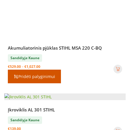
Akumuliatorinis pjūklas STIHL MSA 220 C-BQ
Sandėlyje Kaune
Price
€
529.00
–
€
1,027.00
range:
Pridėti palyginimui
€529.00
through
€1,027.00
Įkroviklis AL 301 STIHL
Sandėlyje Kaune
€
139.00