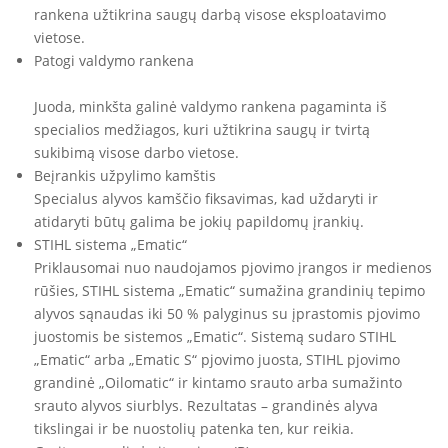
rankena užtikrina saugų darbą visose eksploatavimo
vietose.
Patogi valdymo rankena
Juoda, minkšta galinė valdymo rankena pagaminta iš
specialios medžiagos, kuri užtikrina saugų ir tvirtą
sukibimą visose darbo vietose.
Beįrankis užpylimo kamštis
Specialus alyvos kamščio fiksavimas, kad uždaryti ir
atidaryti būtų galima be jokių papildomų įrankių.
STIHL sistema „Ematic“
Priklausomai nuo naudojamos pjovimo įrangos ir medienos
rūšies, STIHL sistema „Ematic“ sumažina grandinių tepimo
alyvos sąnaudas iki 50 % palyginus su įprastomis pjovimo
juostomis be sistemos „Ematic“. Sistemą sudaro STIHL
„Ematic“ arba „Ematic S“ pjovimo juosta, STIHL pjovimo
grandinė „Oilomatic“ ir kintamo srauto arba sumažinto
srauto alyvos siurblys. Rezultatas – grandinės alyva
tikslingai ir be nuostolių patenka ten, kur reikia.