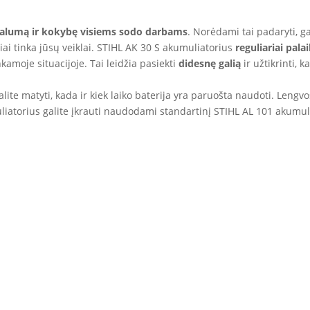
salumą ir kokybę visiems sodo darbams
. Norėdami tai padaryti, g
iai tinka jūsų veiklai. STIHL AK 30 S akumuliatorius
reguliariai pala
inkamoje situacijoje. Tai leidžia pasiekti
didesnę galią
ir užtikrinti,
alite matyti, kada ir kiek laiko baterija yra paruošta naudoti. Lengvos
liatorius galite įkrauti naudodami standartinį STIHL AL 101 akumuli