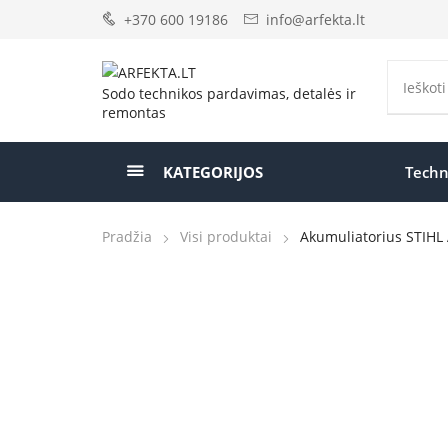
+370 600 19186
info@arfekta.lt
Sodo technikos pardavimas, detalės ir
remontas
KATEGORIJOS
Techn
Pradžia
Visi produktai
Akumuliatorius STIHL