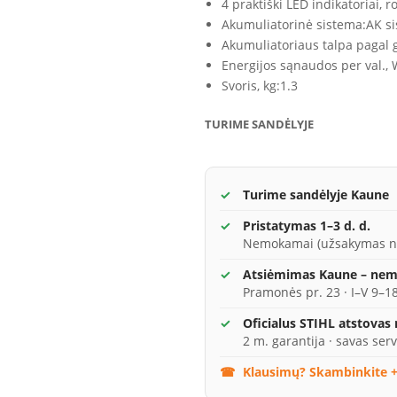
4 praktiški LED indikatoriai, 
Akumuliatorinė sistema:
AK s
Akumuliatoriaus talpa pagal g
Energijos sąnaudos per val., 
Svoris, kg:
1.3
TURIME SANDĖLYJE
Turime sandėlyje Kaune
Pristatymas 1–3 d. d.
Nemokamai (užsakymas n
Atsiėmimas Kaune – ne
Pramonės pr. 23 · I–V 9–18
Oficialus STIHL atstovas
2 m. garantija · savas serv
Klausimų? Skambinkite +