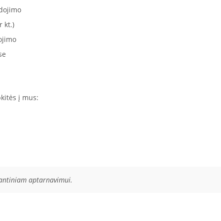
dojimo
 kt.)
ojimo
se
kitės į mus:
rantiniam aptarnavimui.