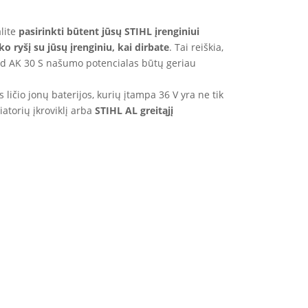
alite
pasirinkti būtent jūsų STIHL įrenginiui
iko ryšį su jūsų įrenginiu, kai dirbate
. Tai reiškia,
 kad AK 30 S našumo potencialas būtų geriau
 ličio jonų baterijos, kurių įtampa 36 V yra ne tik
atorių įkroviklį arba
STIHL AL greitąjį