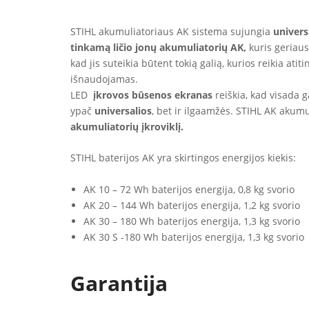
STIHL akumuliatoriaus AK sistema sujungia
univer
tinkamą ličio jonų akumuliatorių AK,
kuris geriaus
kad jis suteikia būtent tokią galią, kurios reikia atit
išnaudojamas.
LED
įkrovos būsenos ekranas
reiškia, kad visada g
ypač
universalios
, bet ir ilgaamžės. STIHL AK akumu
akumuliatorių įkroviklį.
STIHL baterijos AK yra skirtingos energijos kiekis:
AK 10 – 72 Wh baterijos energija, 0,8 kg svorio
AK 20 – 144 Wh baterijos energija, 1,2 kg svorio
AK 30 – 180 Wh baterijos energija, 1,3 kg svorio
AK 30 S -180 Wh baterijos energija, 1,3 kg svorio
Garantija