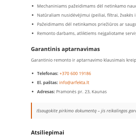
Mechaniniams pažeidimams dėl netinkamo nau
Natūraliam nusidėvėjimui (peiliai, filtrai, žvakės ir
Pažeidimams dėl netinkamos priežiūros ar saug
Remonto darbams, atliktiems neįgaliotame servi
Garantinis aptarnavimas
Garantinio remonto ir aptarnavimo klausimais kreip
Telefonas:
+370 600 19186
El. paštas:
info@arfekta.lt
Adresas:
Pramonės pr. 23, Kaunas
Išsaugokite pirkimo dokumentą – jis reikalingas ga
Atsiliepimai