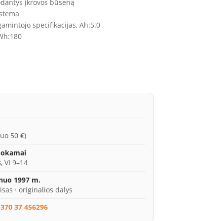
rodantys įkrovos būseną
istema
amintojo specifikacijas, Ah:
5.0
Wh:
180
uo 50 €)
mokamai
, VI 9–14
 nuo 1997 m.
isas · originalios dalys
370 37 456296