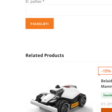
El. paštas
*
Related Products
-15%
Belaid
Mamma
Sandė
€
1,29