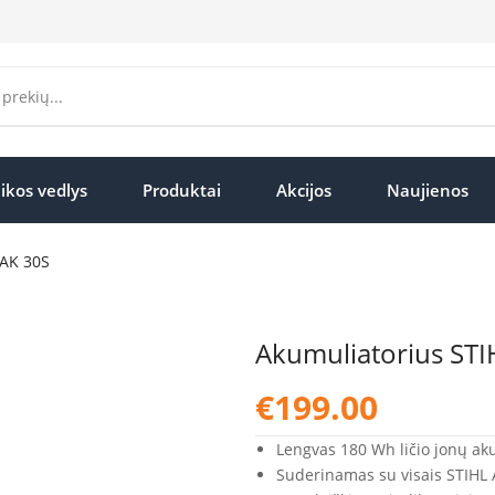
ikos vedlys
Produktai
Akcijos
Naujienos
 AK 30S
Akumuliatorius STI
€
199.00
Lengvas 180 Wh ličio jonų akum
Suderinamas su visais STIHL 