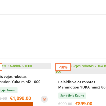
-10%
is vejos robotas
tion Yuka mini2 1000
Belaidis vejos robotas
Mammotion YUKA mini2 80
lyje Kaune
Sandėlyje Kaune
Original
Current
€
1,099.00
9.00
price
price
Original
Current
€
899.00
€
999.00
was:
is: