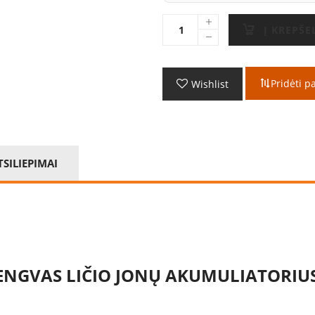
Į KREPŠE
Pridėti p
Wishlist
TSILIEPIMAI
ENGVAS LIČIO JONŲ AKUMULIATORIUS