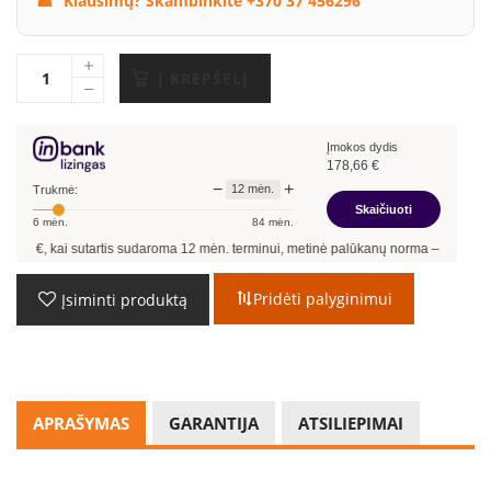
Klausimų? Skambinkite +370 37 456296
Į KREPŠELĮ
Įmokos dydis
178,66
€
−
+
12
mėn.
Trukmė:
Skaičiuoti
6
mėn.
84
mėn.
sutartis sudaroma
12
mėn. terminui, metinė palūkanų norma –
9,90
%
, sutarties su
Pridėti palyginimui
Įsiminti produktą
APRAŠYMAS
GARANTIJA
ATSILIEPIMAI