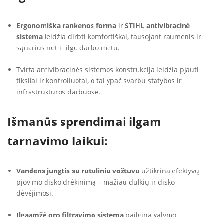
Ergonomiška rankenos forma
ir
STIHL antivibracinė
sistema
leidžia dirbti komfortiškai, tausojant raumenis ir
sąnarius net ir ilgo darbo metu.
Tvirta antivibracinės sistemos konstrukcija leidžia pjauti
tiksliai ir kontroliuotai, o tai ypač svarbu statybos ir
infrastruktūros darbuose.
Išmanūs sprendimai ilgam
tarnavimo laikui:
Vandens jungtis su rutuliniu vožtuvu
užtikrina efektyvų
pjovimo disko drėkinimą – mažiau dulkių ir disko
dėvėjimosi.
Ilgaamžė oro filtravimo sistema
pailgina valymo