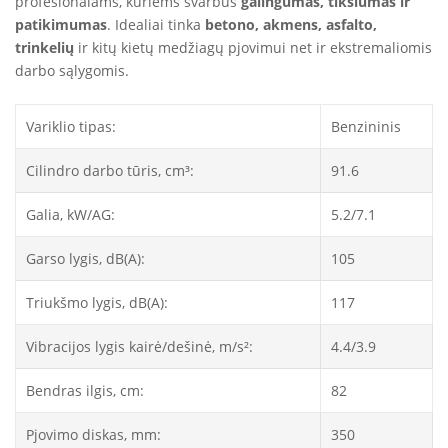
profesionalams, kuriems svarbus
galingumas, tikslumas ir
patikimumas
. Idealiai tinka
betono, akmens, asfalto,
trinkelių
ir kitų kietų medžiagų pjovimui net ir ekstremaliomis
darbo sąlygomis.
Variklio tipas:
Benzininis
Cilindro darbo tūris, cm³:
91.6
Galia, kW/AG:
5.2/7.1
Garso lygis, dB(A):
105
Triukšmo lygis, dB(A):
117
Vibracijos lygis kairė/dešinė, m/s²:
4.4/3.9
Bendras ilgis, cm:
82
Pjovimo diskas, mm:
350