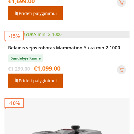
€
1,699.00
Pridėti palyginimui
-15%
Belaidis vejos robotas Mammation Yuka mini2 1000
Sandėlyje Kaune
Original
Current
€
1,099.00
€
1,299.00
price
price
was:
is:
Pridėti palyginimui
€1,299.00.
€1,099.00.
-10%