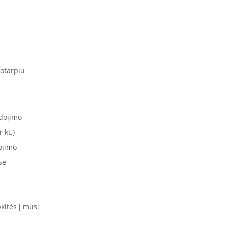
otarpiu
dojimo
 kt.)
ojimo
se
kitės į mus: