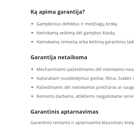
Ką apima garantija?
Gamyklinius defektus ir medžiagų broką
Netinkamą veikimą dėl gamybos klaidų
Nemokamą remontą arba keitimą garantiniu laik
Garantija netaikoma
Mechaniniams pažeidimams dėl netinkamo nau
Natūraliam nusidėvėjimui (peiliai, filtrai, žvakės ir
Pažeidimams dėl netinkamos priežiūros ar saug
Remonto darbams, atliktiems neįgaliotame servi
Garantinis aptarnavimas
Garantinio remonto ir aptarnavimo klausimais kreip