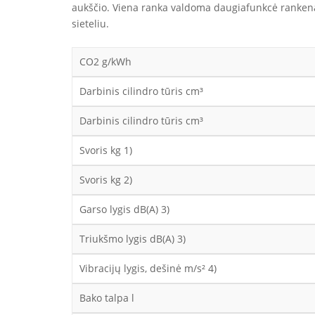
aukščio. Viena ranka valdoma daugiafunkcė rankena 
sieteliu.
CO2 g/kWh
Darbinis cilindro tūris cm³
Darbinis cilindro tūris cm³
Svoris kg 1)
Svoris kg 2)
Garso lygis dB(A) 3)
Triukšmo lygis dB(A) 3)
Vibracijų lygis, dešinė m/s² 4)
Bako talpa l