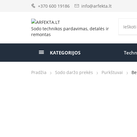
+370 600 19186
info@arfekta.lt
Sodo technikos pardavimas, detalės ir
remontas
KATEGORIJOS
Techn
Pradžia
Sodo daržo prekės
Purkštuvai
Be