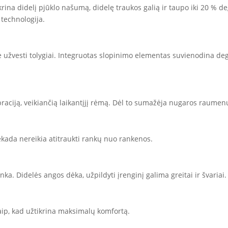
tikrina didelį pjūklo našumą, didelę traukos galią ir taupo iki 20 %
 technologija.
te užvesti tolygiai. Integruotas slopinimo elementas suvienodina deg
braciją, veikiančią laikantįjį rėmą. Dėl to sumažėja nugaros raumen
ekada nereikia atitraukti rankų nuo rankenos.
nka. Didelės angos dėka, užpildyti įrenginį galima greitai ir švariai.
aip, kad užtikrina maksimalų komfortą.