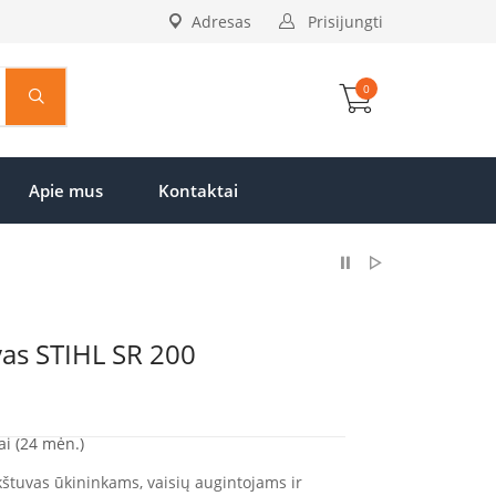
Adresas
Prisijungti
0
Apie mus
Kontaktai
vas STIHL SR 200
ai (24 mėn.)
štuvas ūkininkams, vaisių augintojams ir