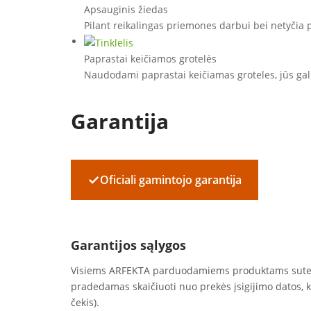
Apsauginis žiedas
Pilant reikalingas priemones darbui bei netyčia p
Paprastai keičiamos grotelės
Naudodami paprastai keičiamas groteles, jūs gali
Garantija
✓
Oficiali gamintojo garantija
Garantijos sąlygos
Visiems ARFEKTA parduodamiems produktams sut
pradedamas skaičiuoti nuo prekės įsigijimo datos, 
čekis).