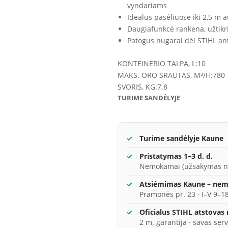
vyndariams
Idealus pasėliuose iki 2,5 m 
Daugiafunkcė rankena, užtikr
Patogus nugarai dėl STIHL an
KONTEINERIO TALPA, L:
10
MAKS. ORO SRAUTAS, M³/H:
780
SVORIS, KG:
7.8
TURIME SANDĖLYJE
Turime sandėlyje Kaune
Pristatymas 1–3 d. d.
Nemokamai (užsakymas n
Atsiėmimas Kaune – ne
Pramonės pr. 23 · I–V 9–18
Oficialus STIHL atstovas
2 m. garantija · savas serv