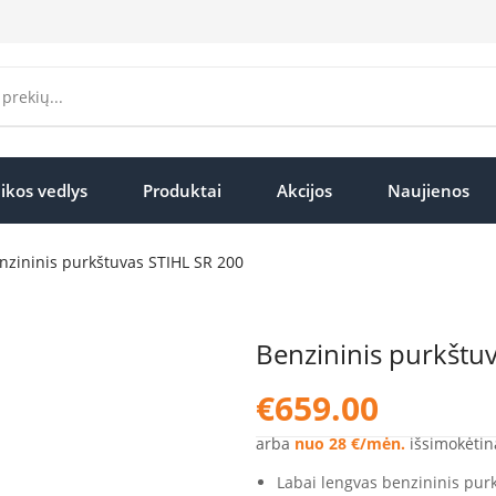
ikos vedlys
Produktai
Akcijos
Naujienos
nzininis purkštuvas STIHL SR 200
Benzininis purkštu
€
659.00
arba
nuo 28 €/mėn.
išsimokėtin
Labai lengvas benzininis purk