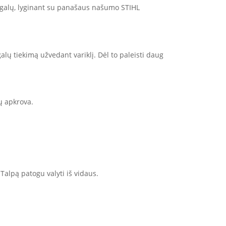
 degalų, lyginant su panašaus našumo STIHL
alų tiekimą užvedant variklį. Dėl to paleisti daug
ų apkrova.
 Talpą patogu valyti iš vidaus.