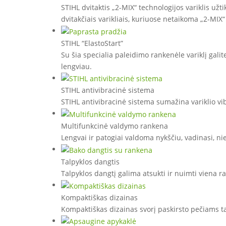
STIHL dvitaktis „2-MIX“ technologijos variklis už
dvitakčiais varikliais, kuriuose netaikoma „2-MIX“
STIHL “ElastoStart”
Su šia specialia paleidimo rankenėle variklį gali
lengviau.
STIHL antivibracinė sistema
STIHL antivibracinė sistema sumažina variklio vi
Multifunkcinė valdymo rankena
Lengvai ir patogiai valdoma nykščiu, vadinasi, ni
Talpyklos dangtis
Talpyklos dangtį galima atsukti ir nuimti viena ra
Kompaktiškas dizainas
Kompaktiškas dizainas svorį paskirsto pečiams t