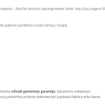
rapylus – likučiai atsidurs apsauginiame žiede, taip jūsų nugara iš
te pakeisti purškimo srovės formą ir kryptį.
eikiama
oficiali gamintojo garantija
. Garantinis laikotarpis
kurią patvirtina pirkimo dokumentas (sąskaita faktūra arba kasos