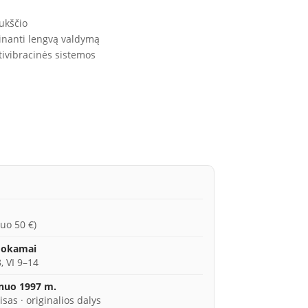
aukščio
inanti lengvą valdymą
tivibracinės sistemos
uo 50 €)
mokamai
, VI 9–14
 nuo 1997 m.
isas · originalios dalys