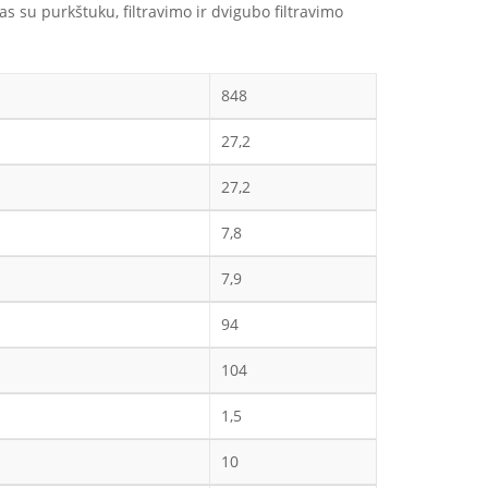
 su purkštuku, filtravimo ir dvigubo filtravimo
848
27,2
27,2
7,8
7,9
94
104
1,5
10