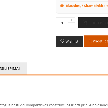
Klausimų? Skambinkite +
Į KREPŠE
Pridėti p
Wishlist
TSILIEPIMAI
gus nešti dėl kompaktiškos konstrukcijos ir arti prie kūno esančio 