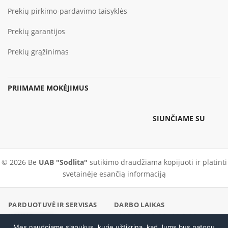
Prekių pirkimo-pardavimo taisyklės
Prekių garantijos
Prekių grąžinimas
PRIIMAME MOKĖJIMUS
SIUNČIAME SU
© 2026 Be
UAB "Sodlita"
sutikimo draudžiama kopijuoti ir platinti
svetainėje esančią informaciją
PARDUOTUVĖ IR SERVISAS
DARBO LAIKAS
KAUNE
I–V 9:00–18:00 · VI 9:00–
Pramonės pr. 23, Kaunas
Mes naudojame slapukus, kurie užtikrina, kad Jums bus patogu
Skambinti