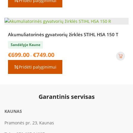
Pridėti palyginimui
Akumuliatorinės gyvatvorių žirklės STIHL HSA 150 T
Sandėlyje Kaune
Price
€
699.00
€
749.00
–
range:
€699.00
Pridėti palyginimui
through
€749.00
Garantinis servisas
KAUNAS
Pramonės pr. 23, Kaunas