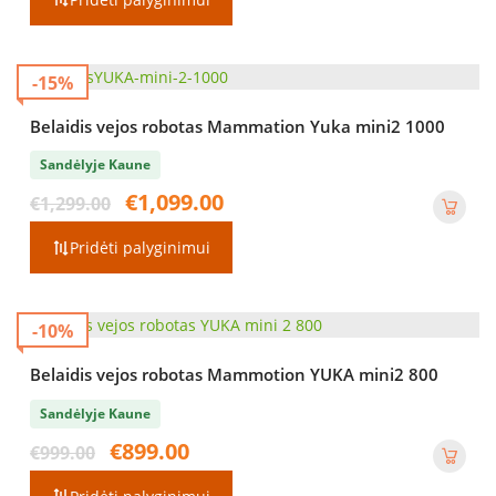
-15%
Belaidis vejos robotas Mammation Yuka mini2 1000
Sandėlyje Kaune
Original
Current
€
1,099.00
€
1,299.00
price
price
was:
is:
Pridėti palyginimui
€1,299.00.
€1,099.00.
-10%
Belaidis vejos robotas Mammotion YUKA mini2 800
Sandėlyje Kaune
Original
Current
€
899.00
€
999.00
price
price
was:
is: