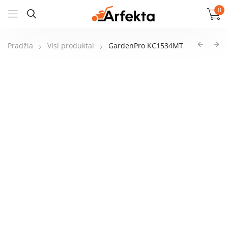
0
Pradžia
Visi produktai
GardenPro KC1534MT