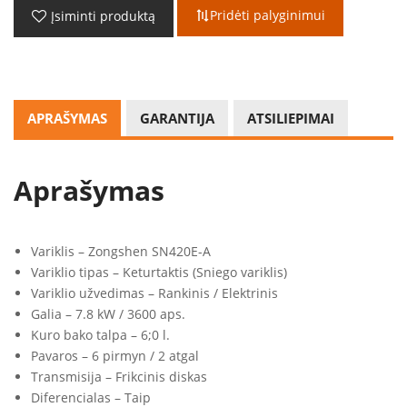
Pridėti palyginimui
Įsiminti produktą
APRAŠYMAS
GARANTIJA
ATSILIEPIMAI
Aprašymas
Variklis – Zongshen SN420E-A
Variklio tipas – Keturtaktis (Sniego variklis)
Variklio užvedimas – Rankinis / Elektrinis
Galia – 7.8 kW / 3600 aps.
Kuro bako talpa – 6;0 l.
Pavaros – 6 pirmyn / 2 atgal
Transmisija – Frikcinis diskas
Diferencialas – Taip