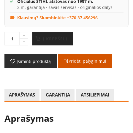
Oficialus STIHL atstovas nuo 1997 m.
2 m. garantija · savas servisas · originalios dalys
Klausimų? Skambinkite +370 37 456296
Į KREPŠELĮ
Pridėti palyginimui
Įsiminti produktą
APRAŠYMAS
GARANTIJA
ATSILIEPIMAI
Aprašymas