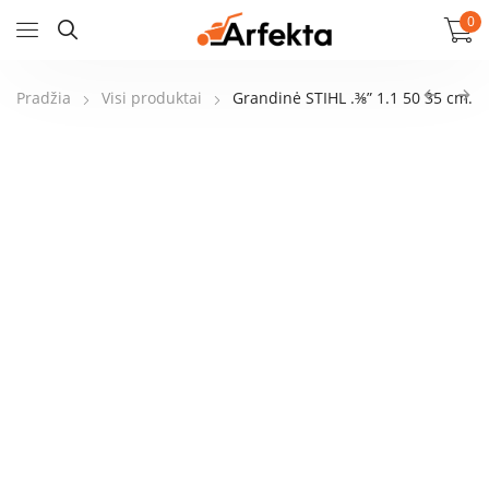
0
Pradžia
Visi produktai
Grandinė STIHL .⅜” 1.1 50 35 cm.