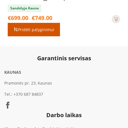
Sandėlyje Kaune
Price
€
699.00
€
749.00
–
range:
€699.00
Pridėti palyginimui
through
€749.00
Garantinis servisas
KAUNAS
Pramonės pr. 23, Kaunas
Tel.:
+370 687 84837
Darbo laikas