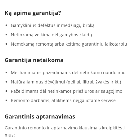
Ką apima garantija?
Gamyklinius defektus ir medžiagų broką
Netinkamą veikimą dėl gamybos klaidų
Nemokamą remontą arba keitimą garantiniu laikotarpiu
Garantija netaikoma
Mechaniniams pažeidimams dėl netinkamo naudojimo
Natūraliam nusidėvėjimui (peiliai, filtrai, žvakės ir kt.)
Pažeidimams dėl netinkamos priežiūros ar saugojimo
Remonto darbams, atliktiems neįgaliotame servise
Garantinis aptarnavimas
Garantinio remonto ir aptarnavimo klausimais kreipkitės į
mus: