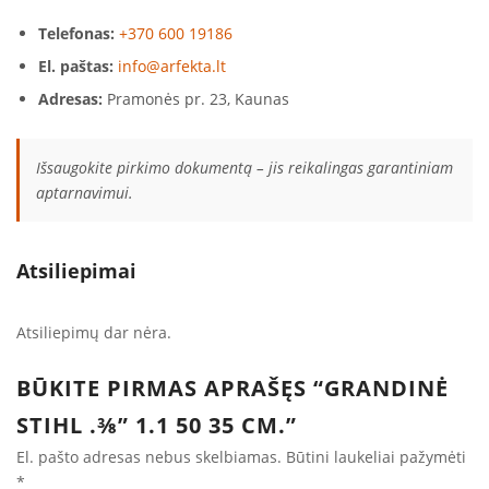
Telefonas:
+370 600 19186
El. paštas:
info@arfekta.lt
Adresas:
Pramonės pr. 23, Kaunas
Išsaugokite pirkimo dokumentą – jis reikalingas garantiniam
aptarnavimui.
Atsiliepimai
Atsiliepimų dar nėra.
BŪKITE PIRMAS APRAŠĘS “GRANDINĖ
STIHL .⅜” 1.1 50 35 CM.”
El. pašto adresas nebus skelbiamas.
Būtini laukeliai pažymėti
*