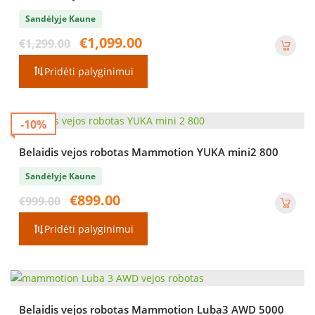
Sandėlyje Kaune
Original
Current
€
1,099.00
€
1,299.00
price
price
was:
is:
Pridėti palyginimui
€1,299.00.
€1,099.00.
-10%
Belaidis vejos robotas Mammotion YUKA mini2 800
Sandėlyje Kaune
Original
Current
€
899.00
€
999.00
price
price
was:
is:
Pridėti palyginimui
€999.00.
€899.00.
Belaidis vejos robotas Mammotion Luba3 AWD 5000