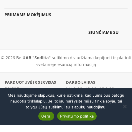
PRIIMAME MOKĖJIMUS
SIUNČIAME SU
© 2026 Be
UAB "Sodlita"
sutikimo draudžiama kopijuoti ir platinti
svetainėje esančią informaciją
PARDUOTUVĖ IR SERVISAS
DARBO LAIKAS
KAUNE
I–V 9:00–18:00 · VI 9:00–
Pramonės pr. 23, Kaunas
Mes naudojame slapukus, kurie užtikrina, kad Jums bus patogu
Skambinti
14:00
naudotis tinklalapiu. Jei toliau naršysite mūsų tinklalapyje, tai
PARDUOTUVĖ / SERVISAS
EL. PARDUOTUVĖ
tolygu Jūsų sutikimui su slapukų naudojimu.
+370 37 456296
+370 600 19186
Grandinė STIHL .⅜'' 1.1 50 35 cm.
Į krepšelį
Gerai
Privatumo politika
Atsisakyti sutarties
€
13.80