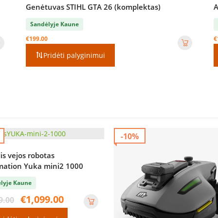
Genėtuvas STIHL GTA 26 (komplektas)
A
Sandėlyje Kaune
€
199.00
€
Pridėti palyginimui
-10%
is vejos robotas
tion Yuka mini2 1000
lyje Kaune
Original
Current
€
1,099.00
9.00
price
price
was:
is: