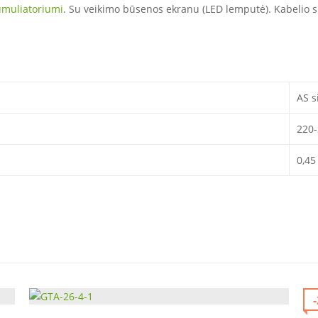
umuliatoriumi
. Su veikimo būsenos ekranu (LED lemputė). Kabelio su
AS s
220
0,45