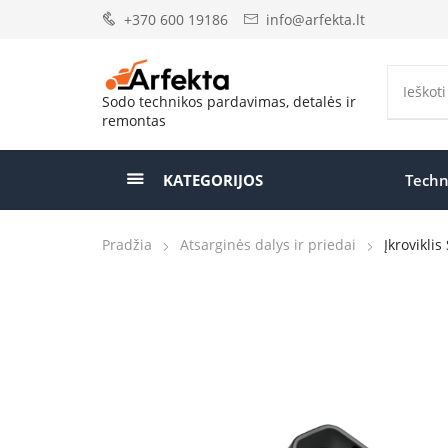
+370 600 19186
info@arfekta.lt
Sodo technikos pardavimas, detalės ir
remontas
KATEGORIJOS
Techn
Pradžia
Atsarginės dalys ir priedai
Įkrovikli