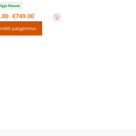
lyje Kaune
Price
.00
€
749.00
–
range:
€699.00
ridėti palyginimui
through
€749.00