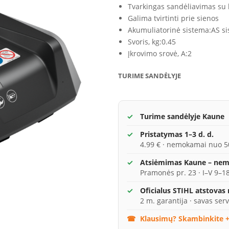
Tvarkingas sandėliavimas su k
Galima tvirtinti prie sienos
Akumuliatorinė sistema:
AS s
Svoris, kg:
0.45
Įkrovimo srovė, A:
2
TURIME SANDĖLYJE
Turime sandėlyje Kaune
Pristatymas 1–3 d. d.
4.99 € · nemokamai nuo 5
Atsiėmimas Kaune – ne
Pramonės pr. 23 · I–V 9–18
Oficialus STIHL atstovas
2 m. garantija · savas serv
Klausimų? Skambinkite +