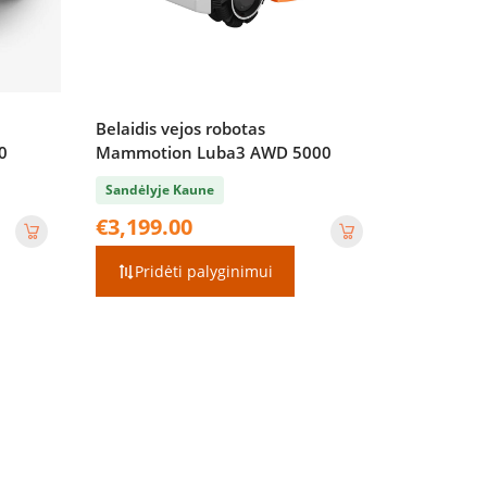
Belaidis vejos robotas
0
Mammotion Luba3 AWD 5000
Sandėlyje Kaune
€
3,199.00
Pridėti palyginimui