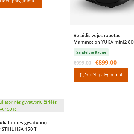
ridėti palyginimui
€1,299.00.
€1,099.00.
Belaidis vejos robotas
Mammotion YUKA mini2 80
Sandėlyje Kaune
Original
Current
€
899.00
€
999.00
price
price
was:
is:
Pridėti palyginimui
€999.00.
€899.00.
liatorinės gyvatvorių
s STIHL HSA 150 T