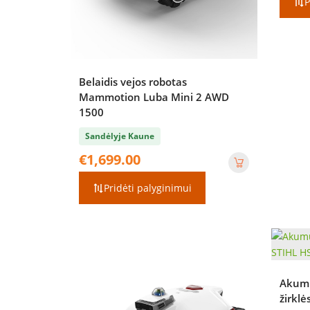
P
Belaidis vejos robotas
Mammotion Luba Mini 2 AWD
1500
Sandėlyje Kaune
€
1,699.00
Pridėti palyginimui
Akumu
žirklė