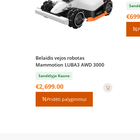
Sandė
€
699
P
Belaidis vejos robotas
Mammotion LUBA3 AWD 3000
Sandėlyje Kaune
€
2,699.00
Pridėti palyginimui