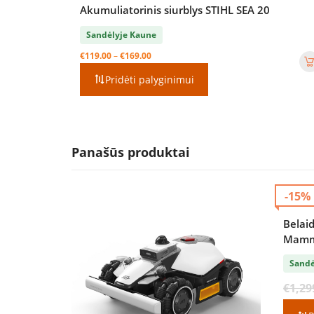
Akumuliatorinis siurblys STIHL SEA 20
Sandėlyje Kaune
Price
€
119.00
–
€
169.00
range:
Pridėti palyginimui
€119.00
through
€169.00
Panašūs produktai
-15%
Belaid
Mamma
Sandė
€
1,29