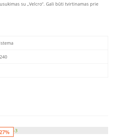
sukimas su „Velcro“. Gali būti tvirtinamas prie
istema
-240
-27%