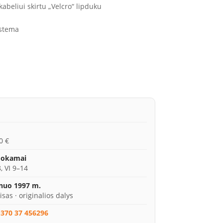
abeliui skirtu „Velcro“ lipduku
istema
0 €
mokamai
, VI 9–14
 nuo 1997 m.
isas · originalios dalys
370 37 456296