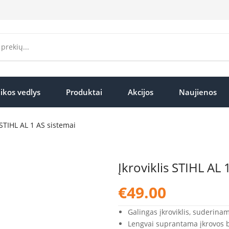
ikos vedlys
Produktai
Akcijos
Naujienos
s STIHL AL 1 AS sistemai
Įkroviklis STIHL AL 
€
49.00
Galingas įkroviklis, suderin
Lengvai suprantama įkrovos b