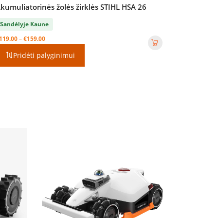
kumuliatorinės žolės žirklės STIHL HSA 26
Sandėlyje Kaune
Price
119.00
–
€
159.00
range:
Pridėti palyginimui
€119.00
through
€159.00