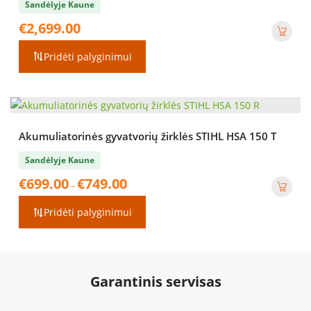
Sandėlyje Kaune
€
2,699.00
Pridėti palyginimui
Akumuliatorinės gyvatvorių žirklės STIHL HSA 150 T
Sandėlyje Kaune
Price
€
699.00
€
749.00
–
range:
€699.00
Pridėti palyginimui
through
€749.00
Garantinis servisas