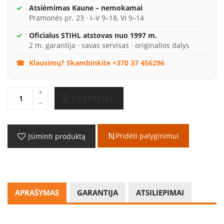
Atsiėmimas Kaune – nemokamai
Pramonės pr. 23 · I–V 9–18, VI 9–14
Oficialus STIHL atstovas nuo 1997 m.
2 m. garantija · savas servisas · originalios dalys
Klausimų? Skambinkite +370 37 456296
Į KREPŠELĮ
Pridėti palyginimui
Įsiminti produktą
APRAŠYMAS
GARANTIJA
ATSILIEPIMAI