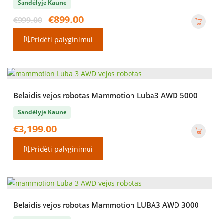
Sandėlyje Kaune
Original
Current
€
899.00
€
999.00
price
price
was:
is:
Pridėti palyginimui
€999.00.
€899.00.
Belaidis vejos robotas Mammotion Luba3 AWD 5000
Sandėlyje Kaune
€
3,199.00
Pridėti palyginimui
Belaidis vejos robotas Mammotion LUBA3 AWD 3000