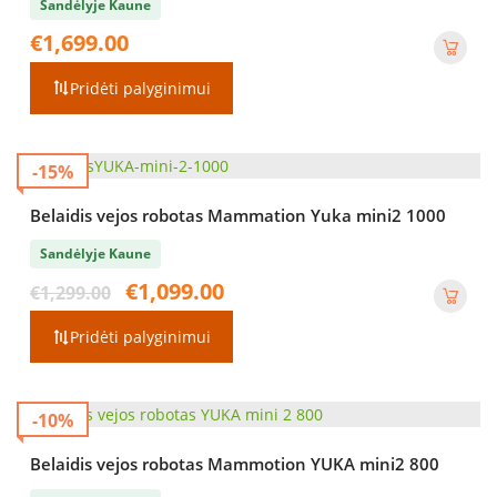
Sandėlyje Kaune
€
1,699.00
Pridėti palyginimui
-15%
Belaidis vejos robotas Mammation Yuka mini2 1000
Sandėlyje Kaune
Original
Current
€
1,099.00
€
1,299.00
price
price
was:
is:
Pridėti palyginimui
€1,299.00.
€1,099.00.
-10%
Belaidis vejos robotas Mammotion YUKA mini2 800