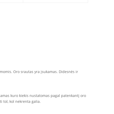
stemomis. Oro srautas yra įsukamas. Didesnės ir
uodamas kuro kiekis nustatomas pagal patenkantį oro
i tol, kol nekrenta galia.