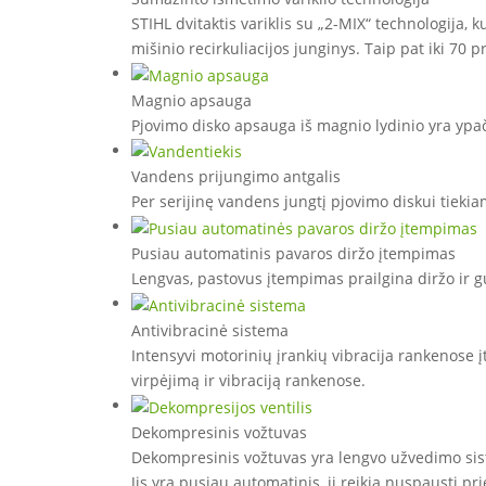
STIHL dvitaktis variklis su „2-MIX“ technologija, k
mišinio recirkuliacijos junginys. Taip pat iki 70
Magnio apsauga
Pjovimo disko apsauga iš magnio lydinio yra ypač
Vandens prijungimo antgalis
Per serijinę vandens jungtį pjovimo diskui tieki
Pusiau automatinis pavaros diržo įtempimas
Lengvas, pastovus įtempimas prailgina diržo ir 
Antivibracinė sistema
Intensyvi motorinių įrankių vibracija rankenose į
virpėjimą ir vibraciją rankenose.
Dekompresinis vožtuvas
Dekompresinis vožtuvas yra lengvo užvedimo siste
Jis yra pusiau automatinis, jį reikia nuspausti pri