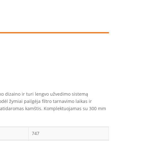
ško dizaino ir turi lengvo užvedimo sistemą
ėl žymiai pailgėja filtro tarnavimo laikas ir
ankių atidaromas kamštis. Komplektuojamas su 300 mm
747