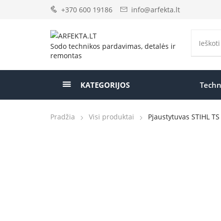
+370 600 19186
info@arfekta.lt
Sodo technikos pardavimas, detalės ir
remontas
KATEGORIJOS
Techn
Pradžia
Visi produktai
Pjaustytuvas STIHL TS