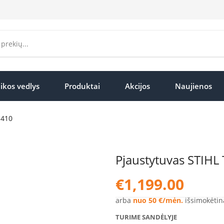
ikos vedlys
Produktai
Akcijos
Naujienos
 410
Pjaustytuvas STIHL
€
1,199.00
arba
nuo 50 €/mėn.
išsimokėtin
TURIME SANDĖLYJE