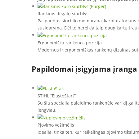
Rankinis degalų siurblys
Paspaudus siurblio membraną, karbiuratoriaus ka
susidarymą. Dėl to nereikia taip daug kartų trauki
Ergonomiška rankenos pozicija
Modernus ir ergonomiškas rankenų dizainas suteik
Papildomai įsigyjama įranga
STIHL “ElastoStart”
Su šia specialia paleidimo rankenėle variklį gali
lengviau.
Pjovimo vežimėlis
Idealiai tinka ten, kur reikalingas pjovimo tikslu