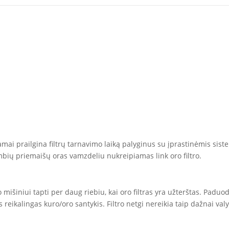
tamai prailgina filtrų tarnavimo laiką palyginus su įprastinėmis si
bių priemaišų oras vamzdeliu nukreipiamas link oro filtro.
o mišiniui tapti per daug riebiu, kai oro filtras yra užterštas. Pad
s reikalingas kuro/oro santykis. Filtro netgi nereikia taip dažnai valyt