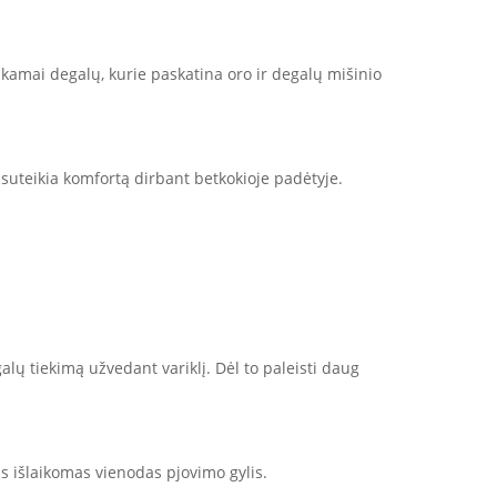
amai degalų, kurie paskatina oro ir degalų mišinio
suteikia komfortą dirbant betkokioje padėtyje.
alų tiekimą užvedant variklį. Dėl to paleisti daug
us išlaikomas vienodas pjovimo gylis.