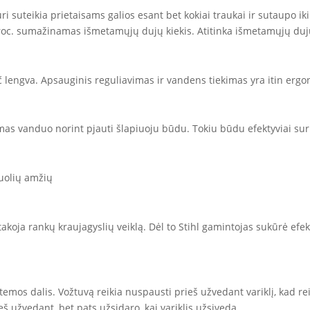
uri suteikia prietaisams galios esant bet kokiai traukai ir sutaupo ik
 proc. sumažinamas išmetamųjų dujų kiekis. Atitinka išmetamųjų dujų
 lengva. Apsauginis reguliavimas ir vandens tiekimas yra itin erg
amas vanduo norint pjauti šlapiuoju būdu. Tokiu būdu efektyviai s
guolių amžių
takoja rankų kraujagyslių veiklą. Dėl to Stihl gamintojas sukūrė efek
mos dalis. Vožtuvą reikia nuspausti prieš užvedant variklį, kad rei
eš užvedant, bet pats užsidaro, kai variklis užsiveda.