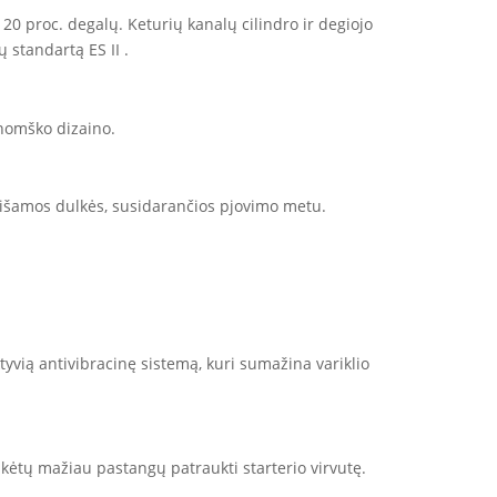
i 20 proc. degalų. Keturių kanalų cilindro ir degiojo
 standartą ES II .
onomško dizaino.
urišamos dulkės, susidarančios pjovimo metu.
tyvią antivibracinę sistemą, kuri sumažina variklio
kėtų mažiau pastangų patraukti starterio virvutę.