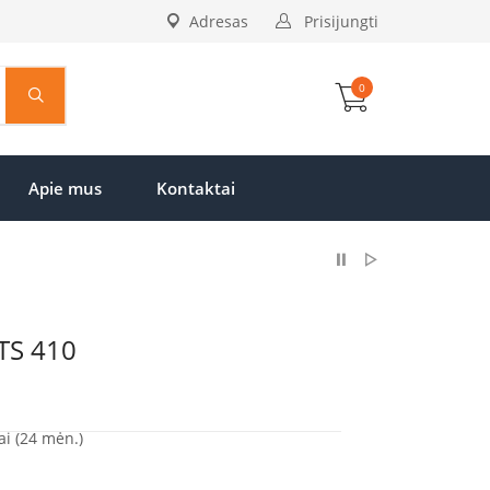
Adresas
Prisijungti
0
Apie mus
Kontaktai
 TS 410
ai (24 mėn.)