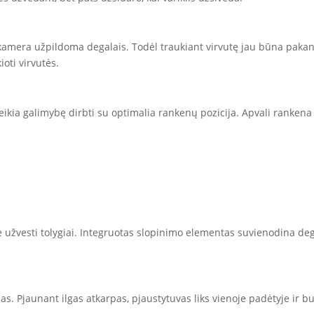
mera užpildoma degalais. Todėl traukiant virvutę jau būna pakank
oti virvutės.
ia galimybę dirbti su optimalia rankenų pozicija. Apvali rankena 
te užvesti tolygiai. Integruotas slopinimo elementas suvienodina deg
mas. Pjaunant ilgas atkarpas, pjaustytuvas liks vienoje padėtyje ir b