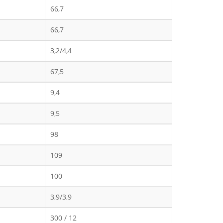
66,7
66,7
3,2/4,4
67,5
9,4
9,5
98
109
100
3,9/3,9
300 / 12