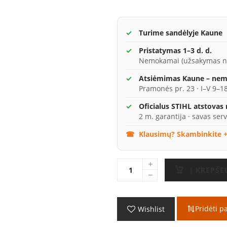
Turime sandėlyje Kaune
Pristatymas 1–3 d. d.
Nemokamai (užsakymas n
Atsiėmimas Kaune – ne
Pramonės pr. 23 · I–V 9–18
Oficialus STIHL atstovas
2 m. garantija · savas serv
Klausimų? Skambinkite +
Į KREPŠE
Pridėti p
Wishlist