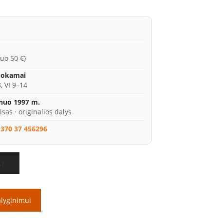
uo 50 €)
mokamai
, VI 9–14
 nuo 1997 m.
isas · originalios dalys
370 37 456296
LĮ
alyginimui