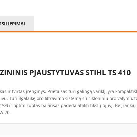
TSILIEPIMAI
ZININIS PJAUSTYTUVAS STIHL TS 410
s ir tvirtas įrenginys. Prietaisas turi galingą variklį, yra kompakti
. Turi ilgalaikę oro filtravimo sistemą su cikloniniu oro valymu, tod
9 m/s²) ir optimizuotas balansas padeda atlikti tikslų pjūvį. Be įr
FW 20.