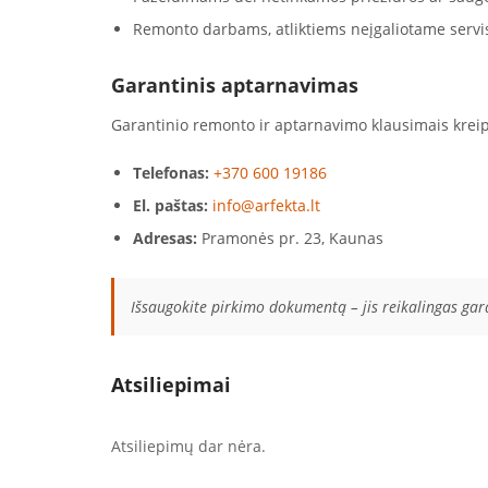
Remonto darbams, atliktiems neįgaliotame servi
Garantinis aptarnavimas
Garantinio remonto ir aptarnavimo klausimais kreip
Telefonas:
+370 600 19186
El. paštas:
info@arfekta.lt
Adresas:
Pramonės pr. 23, Kaunas
Išsaugokite pirkimo dokumentą – jis reikalingas ga
Atsiliepimai
Atsiliepimų dar nėra.