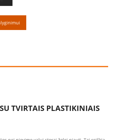
alyginimui
U TVIRTAIS PLASTIKINIAIS
os nei pjovimo valui storai žolei pjauti. Tai reiškia,