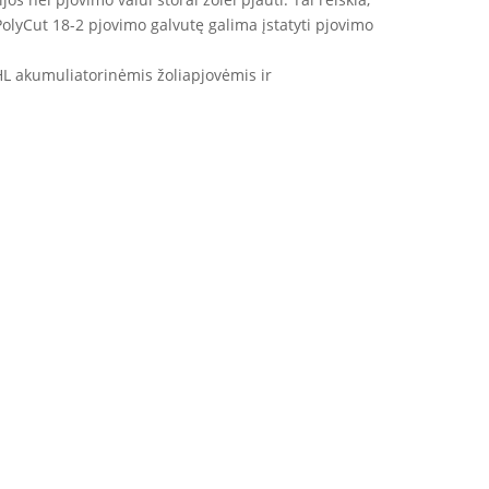
 PolyCut 18-2 pjovimo galvutę galima įstatyti pjovimo
IHL akumuliatorinėmis žoliapjovėmis ir