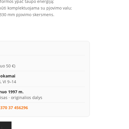
ų formos ypač taupo energiją;
 būti komplektuojama su pjovimo valu;
o 330 mm pjovimo skersmens.
uo 50 €)
mokamai
, VI 9–14
 nuo 1997 m.
isas · originalios dalys
370 37 456296
LĮ