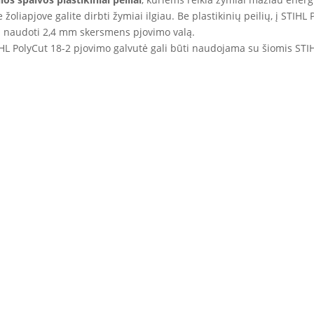
oliapjove galite dirbti žymiai ilgiau. Be plastikinių peilių, į STIHL
lima naudoti 2,4 mm skersmens pjovimo valą.
STIHL PolyCut 18-2 pjovimo galvutė gali būti naudojama su šiomis ST