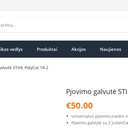
ikos vedlys
Produktai
Akcijos
Naujienos
alvutė STIHL PolyCut 18-2
Pjovimo galvutė ST
€
50.00
Universalus pjovimo įrankis st
Pjovimo galvutė su 2 judančiais