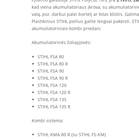
kad viena akumuliatoriaus įkrova, su akumuliatorine ž
valą, pvz. darbui palei bortelį ar kitas kliūtis. Ga
Plastikinius STIHL peilius galite lengvai pakeisti. 
akumuliatoriniais kombi priedais:
Akumuliatorinės žoliapjovės:
STIHL FSA 80
STIHL FSA 80 R
STIHL FSA 90
STIHL FSA 90 R
STIHL FSA 120
STIHL FSA 120 R
STIHL FSA 135
STIHL FSA 135 R
Kombi sistema:
STIHL KMA 80 R (su STIHL FS-KM)