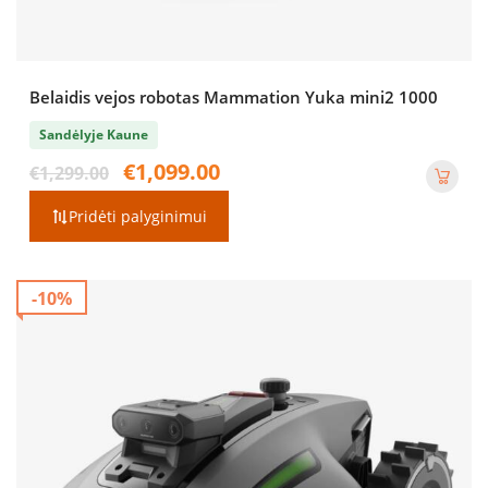
Belaidis vejos robotas Mammation Yuka mini2 1000
Sandėlyje Kaune
Original
Current
€
1,099.00
€
1,299.00
price
price
was:
is:
Pridėti palyginimui
€1,299.00.
€1,099.00.
-10%