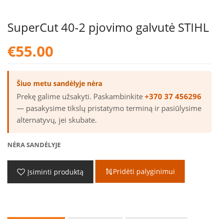
SuperCut 40-2 pjovimo galvutė STIHL
€
55.00
Šiuo metu sandėlyje nėra
Prekę galime užsakyti. Paskambinkite
+370 37 456296
— pasakysime tikslų pristatymo terminą ir pasiūlysime
alternatyvų, jei skubate.
NĖRA SANDĖLYJE
Pridėti palyginimui
Įsiminti produktą