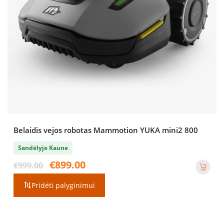
Belaidis vejos robotas Mammotion YUKA mini2 800
Sandėlyje Kaune
Original
Current
€
899.00
€
999.00
price
price
was:
is:
Pridėti palyginimui
€999.00.
€899.00.