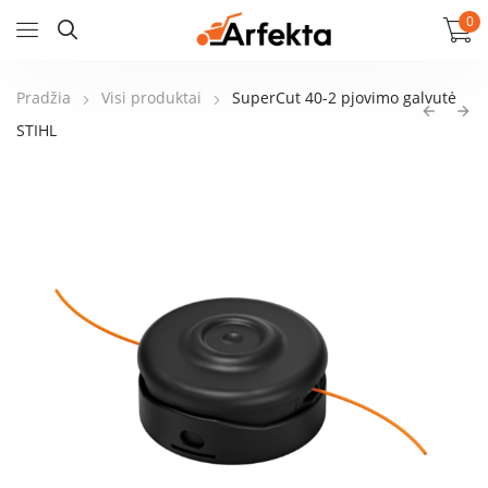
0
Pradžia
Visi produktai
SuperCut 40-2 pjovimo galvutė
STIHL