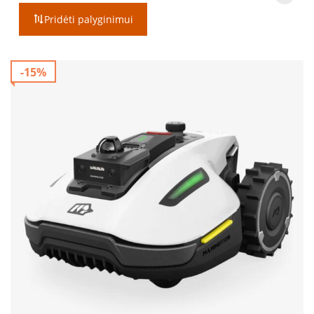
Pridėti palyginimui
-15%