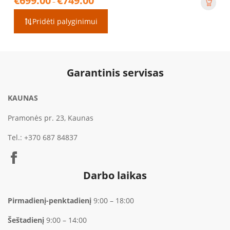
€
699.00
€
749.00
–
range:
€699.00
Pridėti palyginimui
through
€749.00
Garantinis servisas
KAUNAS
Pramonės pr. 23, Kaunas
Tel.:
+370 687 84837
Darbo laikas
Pirmadienį-penktadienį
9:00 – 18:00
Šeštadienį
9:00 – 14:00