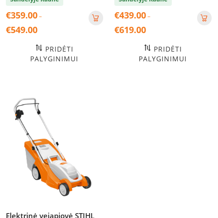
€
359.00
€
439.00
–
–
Price
Price
€
549.00
€
619.00
range:
range:
€359.00
€439.00
PRIDĖTI
PRIDĖTI
through
through
PALYGINIMUI
PALYGINIMUI
€549.00
€619.00
Elektrinė vejapjovė STIHL