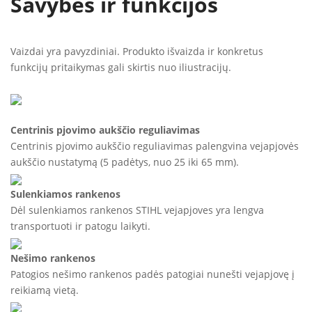
Savybės ir funkcijos
Vaizdai yra pavyzdiniai. Produkto išvaizda ir konkretus
funkcijų pritaikymas gali skirtis nuo iliustracijų.
Centrinis pjovimo aukščio reguliavimas
Centrinis pjovimo aukščio reguliavimas palengvina vejapjovės
aukščio nustatymą (5 padėtys, nuo 25 iki 65 mm).
Sulenkiamos rankenos
Dėl sulenkiamos rankenos STIHL vejapjoves yra lengva
transportuoti ir patogu laikyti.
Nešimo rankenos
Patogios nešimo rankenos padės patogiai nunešti vejapjovę į
reikiamą vietą.