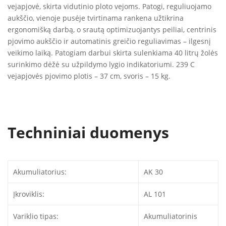
vejapjovė, skirta vidutinio ploto vejoms. Patogi, reguliuojamo
aukščio, vienoje pusėje tvirtinama rankena užtikrina
ergonomišką darbą, o srautą optimizuojantys peiliai, centrinis
pjovimo aukščio ir automatinis greičio reguliavimas – ilgesnį
veikimo laiką. Patogiam darbui skirta sulenkiama 40 litrų žolės
surinkimo dėžė su užpildymo lygio indikatoriumi. 239 C
vejapjovės pjovimo plotis – 37 cm, svoris – 15 kg.
Techniniai duomenys
Akumuliatorius:
AK 30
Įkroviklis:
AL 101
Variklio tipas:
Akumuliatorinis