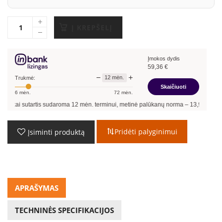
Į KREPŠELĮ
Įmokos dydis
59,36
€
−
+
12
mėn.
Trukmė:
Skaičiuoti
6
mėn.
72
mėn.
s sudaroma
12
mėn. terminui, metinė palūkanų norma –
13,90
%
, sutarties sudarymo
Pridėti palyginimui
Įsiminti produktą
APRAŠYMAS
TECHNINĖS SPECIFIKACIJOS