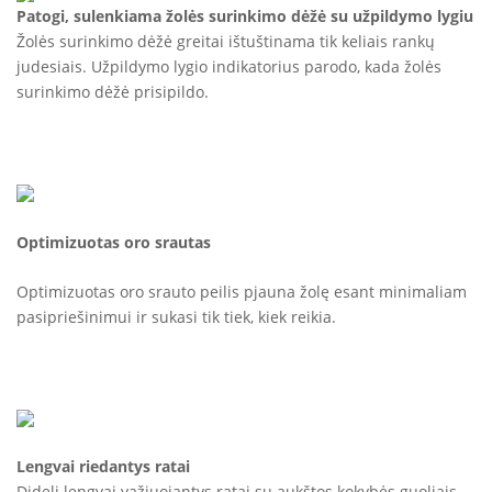
Patogi, sulenkiama žolės surinkimo dėžė su užpildymo lygiu
Žolės surinkimo dėžė greitai ištuštinama tik keliais rankų
judesiais. Užpildymo lygio indikatorius parodo, kada žolės
surinkimo dėžė prisipildo.
Optimizuotas oro srautas
Optimizuotas oro srauto peilis pjauna žolę esant minimaliam
pasipriešinimui ir sukasi tik tiek, kiek reikia.
Lengvai riedantys ratai
Dideli lengvai važiuojantys ratai su aukštos kokybės guoliais.