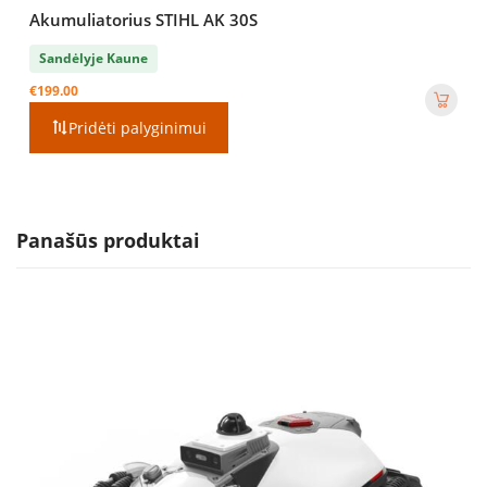
Akumuliatorius STIHL AK 30S
Sandėlyje Kaune
€
199.00
Pridėti palyginimui
Panašūs produktai