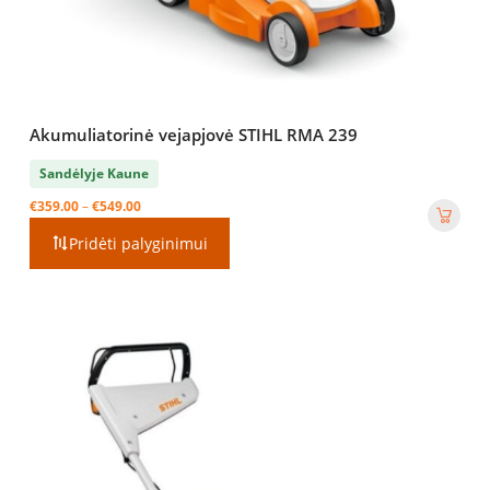
Akumuliatorinė vejapjovė STIHL RMA 239
Sandėlyje Kaune
Price
€
359.00
–
€
549.00
range:
Pridėti palyginimui
€359.00
through
€549.00