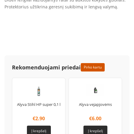
Protektorius užtikrina geresnį sukibimą ir lengvą valymą.
Rekomenduojami priedai
Pirko kartu
Alyva Stihl HP super 0,1 l
Alyva vejapjovėms
€
2.90
€
6.00
Į krepšelį
Į krepšelį