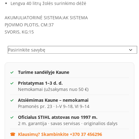
Lengva 40 litrų žolės surinkimo dėžė
AKUMULIATORINĖ SISTEMA:
AK SISTEMA
PJOVIMO PLOTIS, CM:
37
SVORIS, KG:
15
Variantai
Turime sandėlyje Kaune
Pristatymas 1–3 d. d.
Nemokamai (užsakymas nuo 50 €)
Atsiėmimas Kaune – nemokamai
Pramonės pr. 23 · I–V 9–18, VI 9–14
Oficialus STIHL atstovas nuo 1997 m.
2 m. garantija · savas servisas · originalios dalys
Klausimų? Skambinkite +370 37 456296