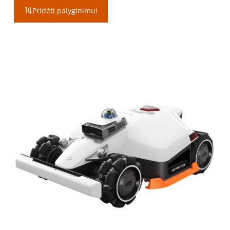
Pridėti palyginimui