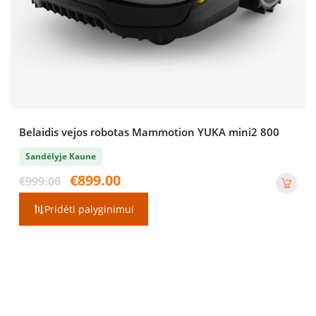
Belaidis vejos robotas Mammotion YUKA mini2 800
Sandėlyje Kaune
Original
Current
€
899.00
€
999.00
price
price
was:
is:
Pridėti palyginimui
€999.00.
€899.00.