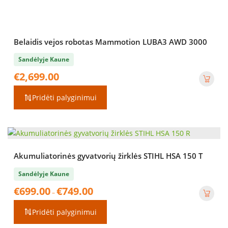
Belaidis vejos robotas Mammotion LUBA3 AWD 3000
Sandėlyje Kaune
€
2,699.00
Pridėti palyginimui
Akumuliatorinės gyvatvorių žirklės STIHL HSA 150 T
Sandėlyje Kaune
Price
€
699.00
€
749.00
–
range:
€699.00
Pridėti palyginimui
through
€749.00