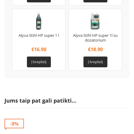
Alyva Stihl HP super 1 l
Alyva Stihl HP super 1l su
dozatorium
€
16.90
€
18.90
Į krepšelį
Į krepšelį
Jums taip pat gali patikti…
-9%