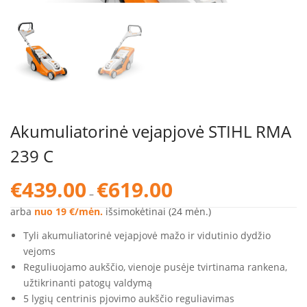
Akumuliatorinė vejapjovė STIHL RMA
239 C
Price
€
439.00
€
619.00
–
range:
€439.00
arba
nuo 19 €/mėn.
išsimokėtinai (24 mėn.)
through
Tyli akumuliatorinė vejapjovė mažo ir vidutinio dydžio
€619.00
vejoms
Reguliuojamo aukščio, vienoje pusėje tvirtinama rankena,
užtikrinanti patogų valdymą
5 lygių centrinis pjovimo aukščio reguliavimas