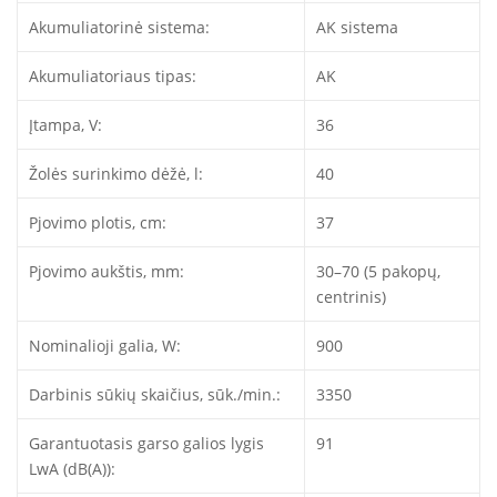
Akumuliatorinė sistema:
AK sistema
Akumuliatoriaus tipas:
AK
Įtampa, V:
36
Žolės surinkimo dėžė, l:
40
Pjovimo plotis, cm:
37
Pjovimo aukštis, mm:
30–70 (5 pakopų,
centrinis)
Nominalioji galia, W:
900
Darbinis sūkių skaičius, sūk./min.:
3350
Garantuotasis garso galios lygis
91
LwA (dB(A)):