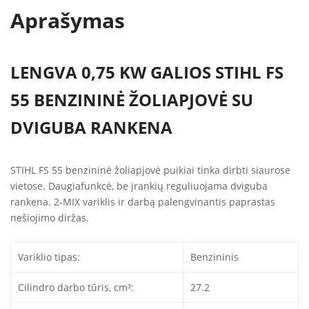
Aprašymas
LENGVA 0,75 KW GALIOS STIHL FS
55 BENZININĖ ŽOLIAPJOVĖ SU
DVIGUBA RANKENA
STIHL FS 55 benzininė žoliapjovė puikiai tinka dirbti siaurose
vietose. Daugiafunkcė, be įrankių reguliuojama dviguba
rankena. 2-MIX variklis ir darbą palengvinantis paprastas
nešiojimo diržas.
Variklio tipas:
Benzininis
Cilindro darbo tūris, cm³:
27.2