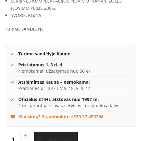
SERIJINĖS KOMPLEKTACIJOS PJOVIMO ĮRANKIS:
ŽOLĖS
PJOVIMO PEILIS 230-2
SVORIS, KG:
4.9
TURIME SANDĖLYJE
Turime sandėlyje Kaune
Pristatymas 1–3 d. d.
Nemokamai (užsakymas nuo 50 €)
Atsiėmimas Kaune – nemokamai
Pramonės pr. 23 · I–V 9–18, VI 9–14
Oficialus STIHL atstovas nuo 1997 m.
2 m. garantija · savas servisas · originalios dalys
Klausimų? Skambinkite +370 37 456296
Į KREPŠELĮ