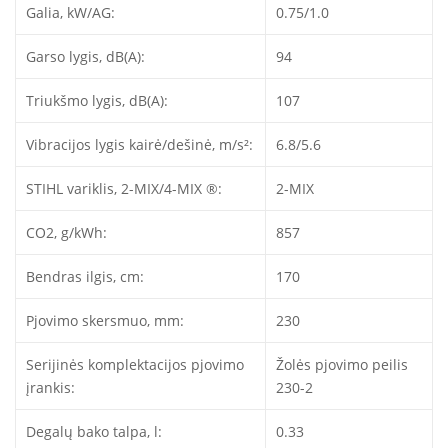
Galia, kW/AG:
0.75/1.0
Garso lygis, dB(A):
94
Triukšmo lygis, dB(A):
107
Vibracijos lygis kairė/dešinė, m/s²:
6.8/5.6
STIHL variklis, 2-MIX/4-MIX ®:
2-MIX
CO2, g/kWh:
857
Bendras ilgis, cm:
170
Pjovimo skersmuo, mm:
230
Serijinės komplektacijos pjovimo
Žolės pjovimo peilis
įrankis:
230-2
Degalų bako talpa, l:
0.33