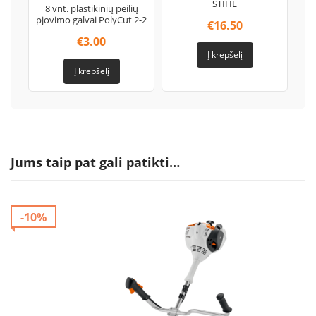
STIHL
8 vnt. plastikinių peilių
pjovimo galvai PolyCut 2-2
€
16.50
€
3.00
Į krepšelį
Į krepšelį
Jums taip pat gali patikti…
-10%