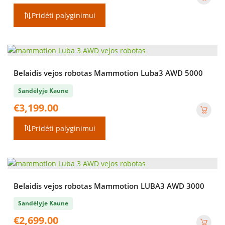
price
price
was:
is:
Pridėti palyginimui
€999.00.
€899.00.
Belaidis vejos robotas Mammotion Luba3 AWD 5000
Sandėlyje Kaune
€
3,199.00
Pridėti palyginimui
Belaidis vejos robotas Mammotion LUBA3 AWD 3000
Sandėlyje Kaune
€
2,699.00