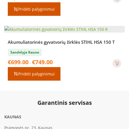
Pridėti palyginimui
Akumuliatorinės gyvatvorių žirklės STIHL HSA 150 T
Sandėlyje Kaune
Price
€
699.00
€
749.00
–
range:
€699.00
Pridėti palyginimui
through
€749.00
Garantinis servisas
KAUNAS
Pramonės pr. 23, Kaunas