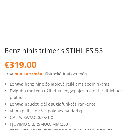
Benzininis trimeris STIHL FS 55
€
319.00
arba
nuo 14 €/mėn.
išsimokėtinai (24 mėn.)
Lengva benzininė žoliapjovė reikliems sodininkams
Dviguba rankena užtikrina lengvą pjovimą net ir dideliuose
plotuose
Lengva naudoti dėl daugiafunkcės rankenos
Vieno peties diržas palengvina darbą
GALIA, KW/AG:
0.75/1.0
PJOVIMO SKERSMUO, MM:
230