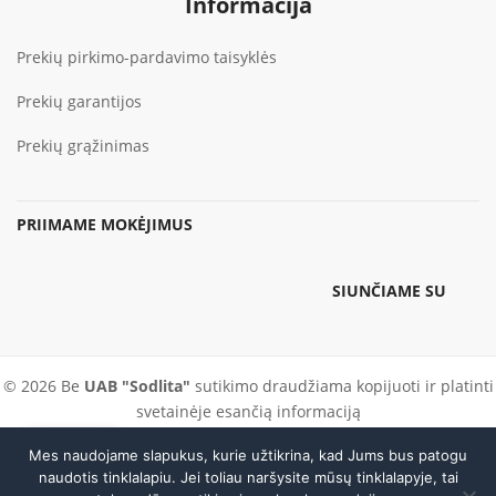
Informacija
Prekių pirkimo-pardavimo taisyklės
Prekių garantijos
Prekių grąžinimas
PRIIMAME MOKĖJIMUS
SIUNČIAME SU
© 2026 Be
UAB "Sodlita"
sutikimo draudžiama kopijuoti ir platinti
svetainėje esančią informaciją
Mes naudojame slapukus, kurie užtikrina, kad Jums bus patogu
Skambinti
PARDUOTUVĖ IR SERVISAS
DARBO LAIKAS
naudotis tinklalapiu. Jei toliau naršysite mūsų tinklalapyje, tai