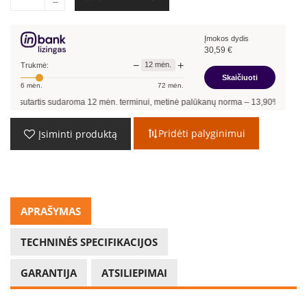
Įmokos dydis
30,59
€
−
+
12
mėn.
Trukmė:
Skaičiuoti
6
mėn.
72
mėn.
artis sudaroma
12
mėn. terminui, metinė palūkanų norma –
13,90
%
, sutarties sud
Pridėti palyginimui
Įsiminti produktą
APRAŠYMAS
TECHNINĖS SPECIFIKACIJOS
GARANTIJA
ATSILIEPIMAI