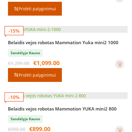
Pridėti palyginimui
-15%
Belaidis vejos robotas Mammation Yuka mini2 1000
Sandėlyje Kaune
Original
Current
€
1,099.00
€
1,299.00
price
price
was:
is:
Pridėti palyginimui
€1,299.00.
€1,099.00.
-10%
Belaidis vejos robotas Mammotion YUKA mini2 800
Sandėlyje Kaune
Original
Current
€
899.00
€
999.00