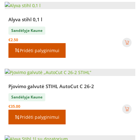
Alyva stihl 0,1 l
Sandėlyje Kaune
€
2.50
Pridėti palyginimui
Pjovimo galvutė STIHL AutoCut C 26-2
Sandėlyje Kaune
€
35.00
Pridėti palyginimui