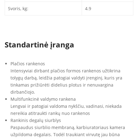
Svoris, kg:
4.9
Standartinė įranga
Plačios rankenos
Intensyviai dirbant plačios formos rankenos užtikrina
tolygų darbą, leidžia patogiai valdyti įrenginį, kuris yra
tinkamas prižiūrėti didelius plotus ir nenuvargina
dirbančiojo.
Multifunkcinė valdymo rankena
Lengvai ir patogiai valdoma nykščiu, vadinasi, niekada
nereikia atitraukti rankų nuo rankenos
Rankinis degalų siurblys
Paspaudus siurblio membraną, karbiuratoriaus kamera
užpildoma degalais. Todėl traukiant virvutę jau būna