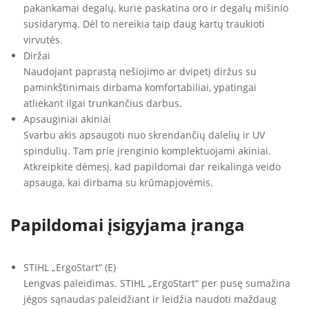
pakankamai degalų, kurie paskatina oro ir degalų mišinio
susidarymą. Dėl to nereikia taip daug kartų traukioti
virvutės.
Diržai
Naudojant paprastą nešiojimo ar dvipetį diržus su
paminkštinimais dirbama komfortabiliai, ypatingai
atliekant ilgai trunkančius darbus.
Apsauginiai akiniai
Svarbu akis apsaugoti nuo skrendančių dalelių ir UV
spindulių. Tam prie įrenginio komplektuojami akiniai.
Atkreipkite dėmesį, kad papildomai dar reikalinga veido
apsauga, kai dirbama su krūmapjovėmis.
Papildomai įsigyjama įranga
STIHL „ErgoStart“ (E)
Lengvas paleidimas. STIHL „ErgoStart“ per pusę sumažina
jėgos sąnaudas paleidžiant ir leidžia naudoti maždaug