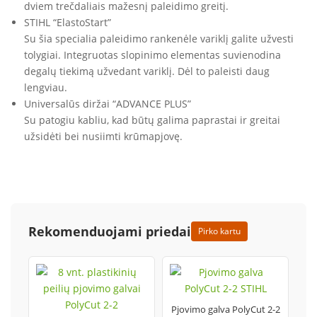
dviem trečdaliais mažesnį paleidimo greitį.
STIHL “ElastoStart”
Su šia specialia paleidimo rankenėle variklį galite užvesti
tolygiai. Integruotas slopinimo elementas suvienodina
degalų tiekimą užvedant variklį. Dėl to paleisti daug
lengviau.
Universalūs diržai “ADVANCE PLUS”
Su patogiu kabliu, kad būtų galima paprastai ir greitai
užsidėti bei nusiimti krūmapjovę.
Rekomenduojami priedai
Pirko kartu
Pjovimo galva PolyCut 2-2