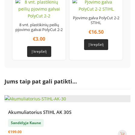
Pjovimo galva PolyCut 2-2
STIHL
8 vnt. plastikinių peilių
pjovimo galvai PolyCut 2-2
€
16.50
€
3.00
Į krepšelį
Į krepšelį
Jums taip pat gali patikti…
Akumuliatorius STIHL AK 30S
Sandėlyje Kaune
€
199.00