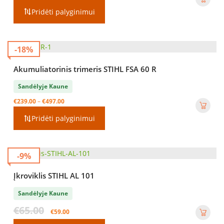
Pridėti palyginimui
-18%
Akumuliatorinis trimeris STIHL FSA 60 R
Sandėlyje Kaune
Price
€
239.00
–
€
497.00
range:
Pridėti palyginimui
€239.00
through
€497.00
-9%
Įkroviklis STIHL AL 101
Sandėlyje Kaune
Original
Current
€
65.00
€
59.00
price
price