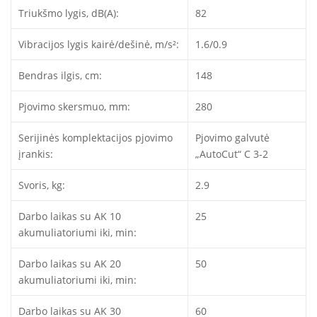
Triukšmo lygis, dB(A):
82
Vibracijos lygis kairė/dešinė, m/s²:
1.6/0.9
Bendras ilgis, cm:
148
Pjovimo skersmuo, mm:
280
Serijinės komplektacijos pjovimo
Pjovimo galvutė
įrankis:
„AutoCut“ C 3-2
Svoris, kg:
2.9
Darbo laikas su AK 10
25
akumuliatoriumi iki, min:
Darbo laikas su AK 20
50
akumuliatoriumi iki, min:
Darbo laikas su AK 30
60