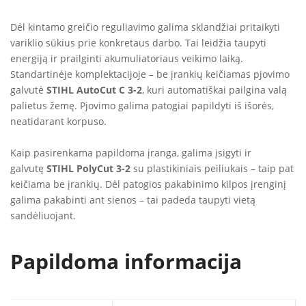
Dėl kintamo greičio reguliavimo galima sklandžiai pritaikyti
variklio sūkius prie konkretaus darbo. Tai leidžia taupyti
energiją ir prailginti akumuliatoriaus veikimo laiką.
Standartinėje komplektacijoje – be įrankių keičiamas pjovimo
galvutė
STIHL AutoCut C 3-2
, kuri automatiškai pailgina valą
palietus žemę. Pjovimo galima patogiai papildyti iš išorės,
neatidarant korpuso.
Kaip pasirenkama papildoma įranga, galima įsigyti ir
galvutę
STIHL PolyCut 3-2
su plastikiniais peiliukais – taip pat
keičiama be įrankių. Dėl patogios pakabinimo kilpos įrenginį
galima pakabinti ant sienos – tai padeda taupyti vietą
sandėliuojant.
Papildoma informacija