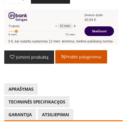
Įmokos dydis
40,94
€
−
+
12
mėn.
Trukmė:
Skaičiuoti
6
mėn.
72
mėn.
i sutartis sudaroma
12
mėn. terminui, metinė palūkanų norma –
13,90
%
, sutarties
Pridėti palyginimui
Įsiminti produktą
APRAŠYMAS
TECHNINĖS SPECIFIKACIJOS
GARANTIJA
ATSILIEPIMAI