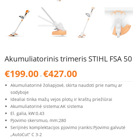
Akumuliatorinis trimeris STIHL FSA 50
Price
€
199.00
€
427.00
–
range:
€199.00
Akumuliatorinė žoliapjovė, skirta naudoti prie namų ar
through
sodyboje
€427.00
Idealiai tinka mažų vejos plotų ir kraštų priežiūrai
Akumuliatorinė sistema:
AK sistema
El. galia, kW:
0.43
Pjovimo skersmuo, mm:
280
Serijinės komplektacijos pjovimo įrankis:
Pjovimo galvutė
„AutoCut“ C 3-2