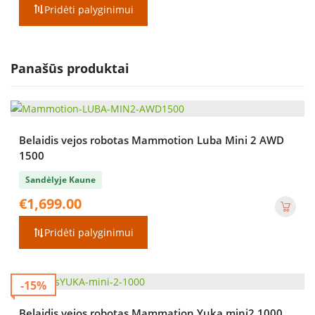
was:
is:
Pridėti palyginimui
€65.00.
€59.00.
Panašūs produktai
Belaidis vejos robotas Mammotion Luba Mini 2 AWD
1500
Sandėlyje Kaune
€
1,699.00
Pridėti palyginimui
-15%
Belaidis vejos robotas Mammation Yuka mini2 1000