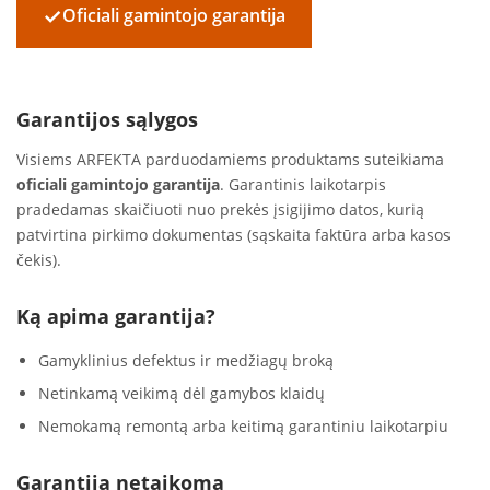
✓
Oficiali gamintojo garantija
Garantijos sąlygos
Visiems ARFEKTA parduodamiems produktams suteikiama
oficiali gamintojo garantija
. Garantinis laikotarpis
pradedamas skaičiuoti nuo prekės įsigijimo datos, kurią
patvirtina pirkimo dokumentas (sąskaita faktūra arba kasos
čekis).
Ką apima garantija?
Gamyklinius defektus ir medžiagų broką
Netinkamą veikimą dėl gamybos klaidų
Nemokamą remontą arba keitimą garantiniu laikotarpiu
Garantija netaikoma