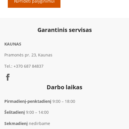
Pridėti palyginimui
through
€749.00
Garantinis servisas
KAUNAS
Pramonės pr. 23, Kaunas
Tel.:
+370 687 84837
Darbo laikas
Pirmadienį-penktadienį
9:00 – 18:00
Šeštadienį
9:00 – 14:00
Sekmadienį
nedirbame