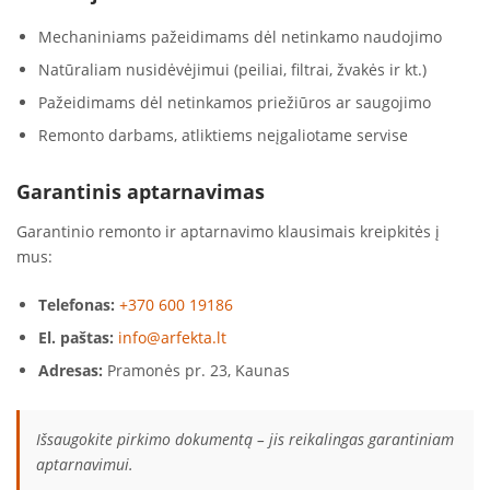
Mechaniniams pažeidimams dėl netinkamo naudojimo
Natūraliam nusidėvėjimui (peiliai, filtrai, žvakės ir kt.)
Pažeidimams dėl netinkamos priežiūros ar saugojimo
Remonto darbams, atliktiems neįgaliotame servise
Garantinis aptarnavimas
Garantinio remonto ir aptarnavimo klausimais kreipkitės į
mus:
Telefonas:
+370 600 19186
El. paštas:
info@arfekta.lt
Adresas:
Pramonės pr. 23, Kaunas
Išsaugokite pirkimo dokumentą – jis reikalingas garantiniam
aptarnavimui.