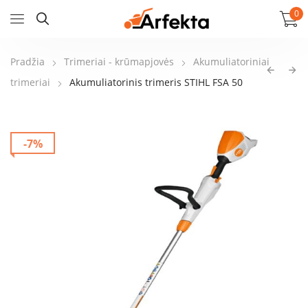
0
Pradžia
Trimeriai - krūmapjovės
Akumuliatoriniai
trimeriai
Akumuliatorinis trimeris STIHL FSA 50
-7%