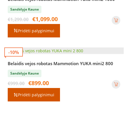
Sandėlyje Kaune
Original
Current
€
1,099.00
€
1,299.00
price
price
was:
is:
Pridėti palyginimui
€1,299.00.
€1,099.00.
-10%
Belaidis vejos robotas Mammotion YUKA mini2 800
Sandėlyje Kaune
Original
Current
€
899.00
€
999.00
price
price
was:
is:
Pridėti palyginimui
€999.00.
€899.00.