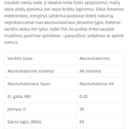
naudoti namų sode. Ji idealiai tinka žolės apipjovimui, mažų
vejos plotų pjovimui bei vejos kraštų lyginimui. Dėka išmanios
elektronikos, įrenginys užtikrina pastoviai didelį našumą,
nepriklausomai nuo akumuliatoriaus įkrovimo lygio. Elektros
variklis veikia itin tyliai, todėl FSA 50 puikiai tinka naudoti
triukšmui jautriose aplinkose – pavyzdžiui, sodybose ar aplink
namus.
Variklio tipas:
Akumuliatorinis
Akumuliatorinė sistema:
AK sistema
Akumuliatoriaus tipas:
Akumuliatoriai AK
El. galia, kW:
0.43
Įtampa, V:
36
Garso lygis, dB(A):
69