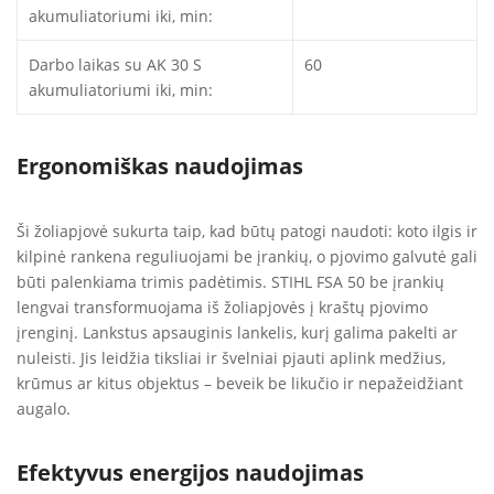
akumuliatoriumi iki, min:
Darbo laikas su AK 30 S
60
akumuliatoriumi iki, min:
Ergonomiškas naudojimas
Ši žoliapjovė sukurta taip, kad būtų patogi naudoti: koto ilgis ir
kilpinė rankena reguliuojami be įrankių, o pjovimo galvutė gali
būti palenkiama trimis padėtimis. STIHL FSA 50 be įrankių
lengvai transformuojama iš žoliapjovės į kraštų pjovimo
įrenginį. Lankstus apsauginis lankelis, kurį galima pakelti ar
nuleisti. Jis leidžia tiksliai ir švelniai pjauti aplink medžius,
krūmus ar kitus objektus – beveik be likučio ir nepažeidžiant
augalo.
Efektyvus energijos naudojimas