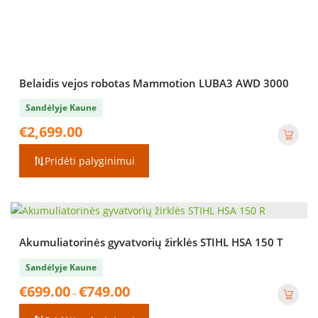
Belaidis vejos robotas Mammotion LUBA3 AWD 3000
Sandėlyje Kaune
€
2,699.00
Pridėti palyginimui
Akumuliatorinės gyvatvorių žirklės STIHL HSA 150 T
Sandėlyje Kaune
Price
€
699.00
€
749.00
–
range:
€699.00