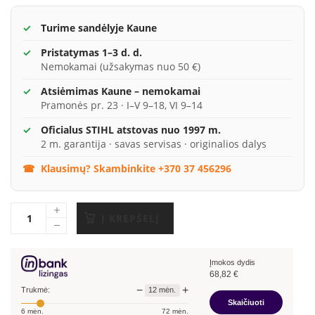
Turime sandėlyje Kaune
Pristatymas 1–3 d. d.
Nemokamai (užsakymas nuo 50 €)
Atsiėmimas Kaune – nemokamai
Pramonės pr. 23 · I–V 9–18, VI 9–14
Oficialus STIHL atstovas nuo 1997 m.
2 m. garantija · savas servisas · originalios dalys
Klausimų? Skambinkite +370 37 456296
Į KREPŠELĮ
Įmokos dydis
68,82
€
−
+
12
mėn.
Trukmė:
Skaičiuoti
6
mėn.
72
mėn.