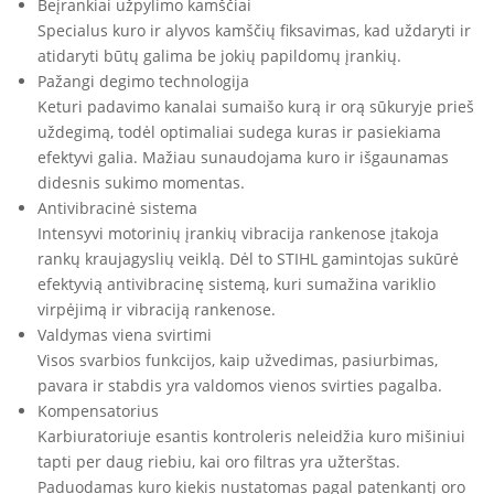
Beįrankiai užpylimo kamščiai
Specialus kuro ir alyvos kamščių fiksavimas, kad uždaryti ir
atidaryti būtų galima be jokių papildomų įrankių.
Pažangi degimo technologija
Keturi padavimo kanalai sumaišo kurą ir orą sūkuryje prieš
uždegimą, todėl optimaliai sudega kuras ir pasiekiama
efektyvi galia. Mažiau sunaudojama kuro ir išgaunamas
didesnis sukimo momentas.
Antivibracinė sistema
Intensyvi motorinių įrankių vibracija rankenose įtakoja
rankų kraujagyslių veiklą. Dėl to STIHL gamintojas sukūrė
efektyvią antivibracinę sistemą, kuri sumažina variklio
virpėjimą ir vibraciją rankenose.
Valdymas viena svirtimi
Visos svarbios funkcijos, kaip užvedimas, pasiurbimas,
pavara ir stabdis yra valdomos vienos svirties pagalba.
Kompensatorius
Karbiuratoriuje esantis kontroleris neleidžia kuro mišiniui
tapti per daug riebiu, kai oro filtras yra užterštas.
Paduodamas kuro kiekis nustatomas pagal patenkantį oro