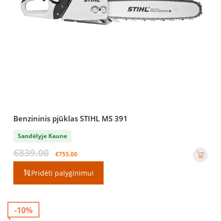
Benzininis pjūklas STIHL MS 391
Sandėlyje Kaune
Original
Current
€
839.00
€
755.00
price
price
was:
is:
Pridėti palyginimui
€839.00.
€755.00.
-10%