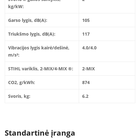
kg/kW:
Garso lygis, dB(A):
105
Triukšmo lygis, dB(A):
117
Vibracijos lygis kairė/dešinė,
4.0/4.0
m/s²:
STIHL variklis, 2-MIX/4-MIX ®:
2-MIX
CO2, g/kWh:
874
Svoris, kg:
6.2
Standartinė įranga