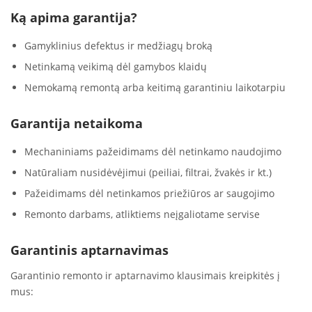
Ką apima garantija?
Gamyklinius defektus ir medžiagų broką
Netinkamą veikimą dėl gamybos klaidų
Nemokamą remontą arba keitimą garantiniu laikotarpiu
Garantija netaikoma
Mechaniniams pažeidimams dėl netinkamo naudojimo
Natūraliam nusidėvėjimui (peiliai, filtrai, žvakės ir kt.)
Pažeidimams dėl netinkamos priežiūros ar saugojimo
Remonto darbams, atliktiems neįgaliotame servise
Garantinis aptarnavimas
Garantinio remonto ir aptarnavimo klausimais kreipkitės į
mus: