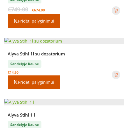
Original
Current
€
749.00
€
674.00
price
price
was:
is:
Pridėti palyginimui
€749.00.
€674.00.
Alyva Stihl 1l su dozatorium
Sandėlyje Kaune
€
14.90
Pridėti palyginimui
Alyva Stihl 1 l
Sandėlyje Kaune