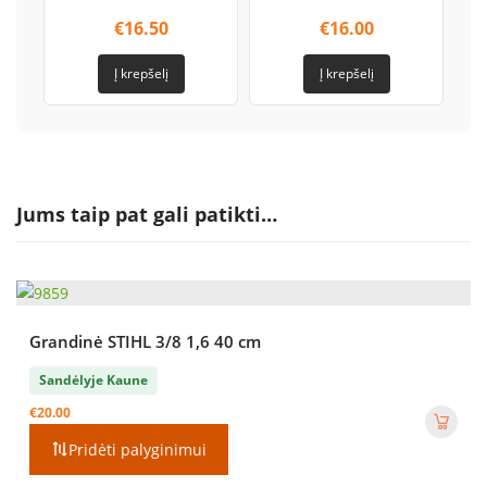
€
16.50
€
16.00
Į krepšelį
Į krepšelį
Jums taip pat gali patikti…
Grandinė STIHL 3/8 1,6 40 cm
Sandėlyje Kaune
€
20.00
Pridėti palyginimui