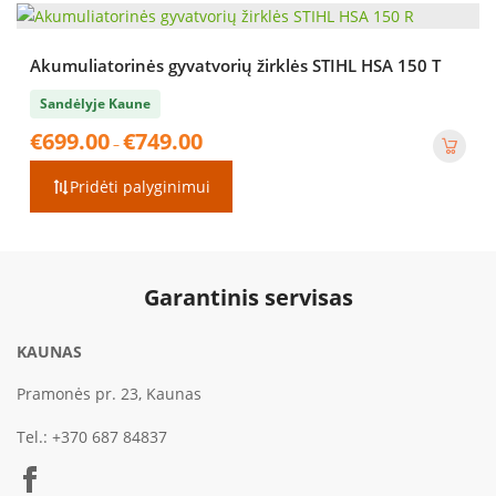
Akumuliatorinės gyvatvorių žirklės STIHL HSA 150 T
Sandėlyje Kaune
Price
€
699.00
€
749.00
–
range:
€699.00
Pridėti palyginimui
through
€749.00
Garantinis servisas
KAUNAS
Pramonės pr. 23, Kaunas
Tel.:
+370 687 84837