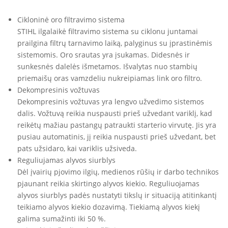
Cikloninė oro filtravimo sistema
STIHL ilgalaikė filtravimo sistema su ciklonu juntamai
prailgina filtrų tarnavimo laiką, palyginus su įprastinėmis
sistemomis. Oro srautas yra įsukamas. Didesnės ir
sunkesnės dalelės išmetamos. Išvalytas nuo stambių
priemaišų oras vamzdeliu nukreipiamas link oro filtro.
Dekompresinis vožtuvas
Dekompresinis vožtuvas yra lengvo užvedimo sistemos
dalis. Vožtuvą reikia nuspausti prieš užvedant variklį, kad
reikėtų mažiau pastangų patraukti starterio virvutę. Jis yra
pusiau automatinis, jį reikia nuspausti prieš užvedant, bet
pats užsidaro, kai variklis užsiveda.
Reguliujamas alyvos siurblys
Dėl įvairių pjovimo ilgių, medienos rūšių ir darbo technikos
pjaunant reikia skirtingo alyvos kiekio. Reguliuojamas
alyvos siurblys padės nustatyti tikslų ir situaciją atitinkantį
teikiamo alyvos kiekio dozavimą. Tiekiamą alyvos kiekį
galima sumažinti iki 50 %.