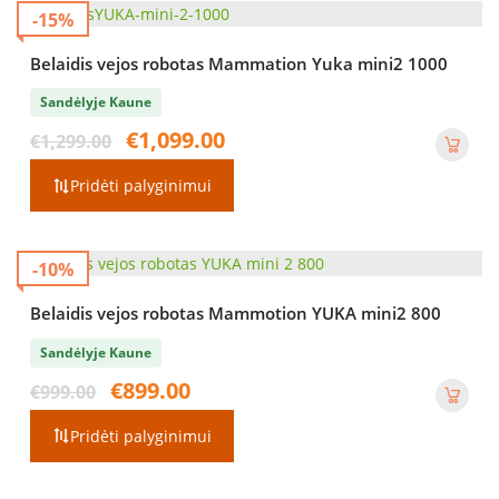
-15%
Belaidis vejos robotas Mammation Yuka mini2 1000
Sandėlyje Kaune
Original
Current
€
1,099.00
€
1,299.00
price
price
was:
is:
Pridėti palyginimui
€1,299.00.
€1,099.00.
-10%
Belaidis vejos robotas Mammotion YUKA mini2 800
Sandėlyje Kaune
Original
Current
€
899.00
€
999.00
price
price
was:
is:
Pridėti palyginimui
€999.00.
€899.00.