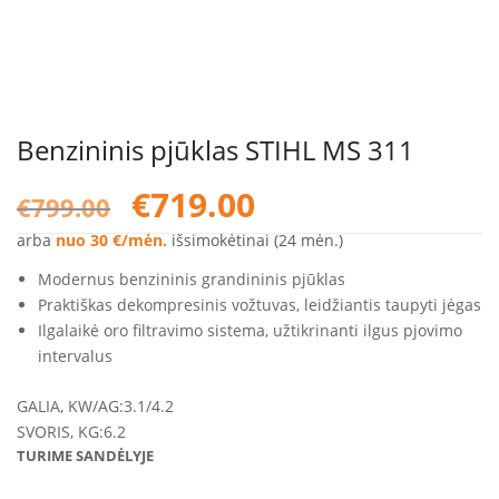
Benzininis pjūklas STIHL MS 311
Original
Current
€
719.00
€
799.00
price
price
was:
is:
arba
nuo 30 €/mėn.
išsimokėtinai (24 mėn.)
€799.00.
€719.00.
Modernus benzininis grandininis pjūklas
Praktiškas dekompresinis vožtuvas, leidžiantis taupyti jėgas
Ilgalaikė oro filtravimo sistema, užtikrinanti ilgus pjovimo
intervalus
GALIA, KW/AG:
3.1/4.2
SVORIS, KG:
6.2
TURIME SANDĖLYJE