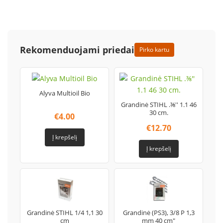
Rekomenduojami priedai
Pirko kartu
Alyva Multioil Bio
Grandinė STIHL .⅜'' 1.1 46
30 cm.
€
4.00
€
12.70
Į krepšelį
Į krepšelį
Grandinė STIHL 1/4 1,1 30
Grandinė (PS3), 3/8 P 1,3
cm
mm 40 cm"