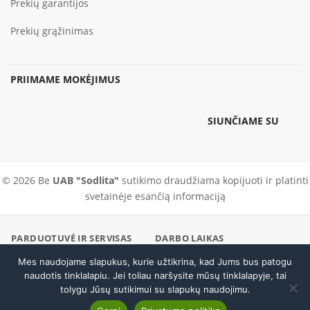
Prekių garantijos
Prekių grąžinimas
PRIIMAME MOKĖJIMUS
SIUNČIAME SU
© 2026 Be
UAB "Sodlita"
sutikimo draudžiama kopijuoti ir platinti
svetainėje esančią informaciją
PARDUOTUVĖ IR SERVISAS
DARBO LAIKAS
KAUNE
I–V 9:00–18:00 · VI 9:00–
Mes naudojame slapukus, kurie užtikrina, kad Jums bus patogu
Skambinti
Pramonės pr. 23, Kaunas
14:00
naudotis tinklalapiu. Jei toliau naršysite mūsų tinklalapyje, tai
PARDUOTUVĖ / SERVISAS
EL. PARDUOTUVĖ
tolygu Jūsų sutikimui su slapukų naudojimu.
Benzininis pjūklas STIHL MS 311
+370 37 456296
+370 600 19186
Į krepšelį