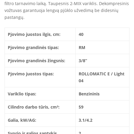
filtro tarnavimo laiką. Taupesnis 2-MIX variklis. Dekompresinis
vožtuvas garantuoja lengvą pjūklo užvedimą be didesnių
pastangų.
Pjovimo juostos ilgis, cm:
40
Pjovimo grandinės tipas:
RM
Pjovimo grandinės žingsnis:
3/8”
Pjovimo juostos tipas:
ROLLOMATIC E / Light
04
Variklio tipas:
Benzininis
Cilindro darbo tūris, cm³:
59
Galia, kW/AG:
3.1/4.2
Svorio ir galios santykis,
2