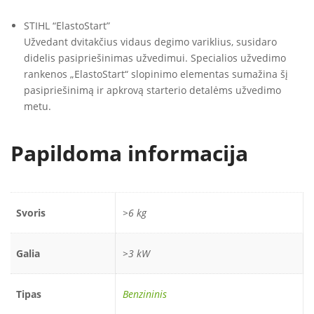
STIHL “ElastoStart”
Užvedant dvitakčius vidaus degimo variklius, susidaro
didelis pasipriešinimas užvedimui. Specialios užvedimo
rankenos „ElastoStart“ slopinimo elementas sumažina šį
pasipriešinimą ir apkrovą starterio detalėms užvedimo
metu.
Papildoma informacija
Svoris
>6 kg
Galia
>3 kW
Tipas
Benzininis