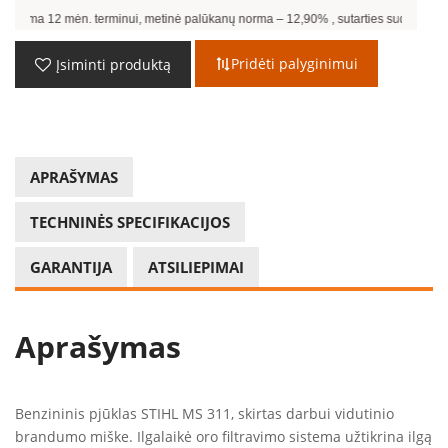
n. terminui, metinė palūkanų norma –
12,90
%
, sutarties sudarymo mokestis -
3,0
Pridėti palyginimui
Įsiminti produktą
APRAŠYMAS
TECHNINĖS SPECIFIKACIJOS
GARANTIJA
ATSILIEPIMAI
Aprašymas
Benzininis pjūklas STIHL MS 311, skirtas darbui vidutinio
brandumo miške. Ilgalaikė oro filtravimo sistema užtikrina ilgą