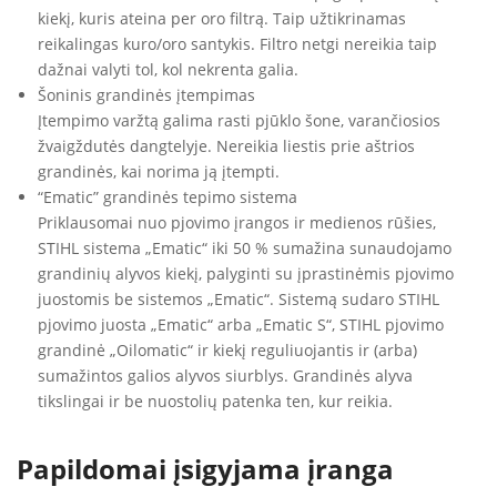
kiekį, kuris ateina per oro filtrą. Taip užtikrinamas
reikalingas kuro/oro santykis. Filtro netgi nereikia taip
dažnai valyti tol, kol nekrenta galia.
Šoninis grandinės įtempimas
Įtempimo varžtą galima rasti pjūklo šone, varančiosios
žvaigždutės dangtelyje. Nereikia liestis prie aštrios
grandinės, kai norima ją įtempti.
“Ematic” grandinės tepimo sistema
Priklausomai nuo pjovimo įrangos ir medienos rūšies,
STIHL sistema „Ematic“ iki 50 % sumažina sunaudojamo
grandinių alyvos kiekį, palyginti su įprastinėmis pjovimo
juostomis be sistemos „Ematic“. Sistemą sudaro STIHL
pjovimo juosta „Ematic“ arba „Ematic S“, STIHL pjovimo
grandinė „Oilomatic“ ir kiekį reguliuojantis ir (arba)
sumažintos galios alyvos siurblys. Grandinės alyva
tikslingai ir be nuostolių patenka ten, kur reikia.
Papildomai įsigyjama įranga