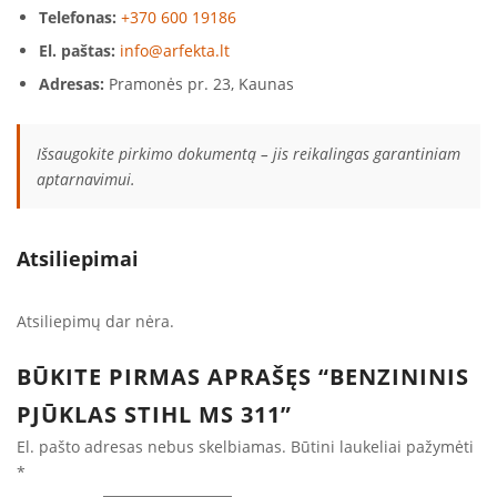
Telefonas:
+370 600 19186
El. paštas:
info@arfekta.lt
Adresas:
Pramonės pr. 23, Kaunas
Išsaugokite pirkimo dokumentą – jis reikalingas garantiniam
aptarnavimui.
Atsiliepimai
Atsiliepimų dar nėra.
BŪKITE PIRMAS APRAŠĘS “BENZININIS
PJŪKLAS STIHL MS 311”
El. pašto adresas nebus skelbiamas.
Būtini laukeliai pažymėti
*