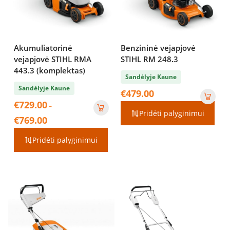
Akumuliatorinė
Benzininė vejapjovė
vejapjovė STIHL RMA
STIHL RM 248.3
443.3 (komplektas)
Sandėlyje Kaune
Sandėlyje Kaune
€
479.00
€
729.00
–
Pridėti palyginimui
Price
€
769.00
range:
€729.00
Pridėti palyginimui
through
€769.00