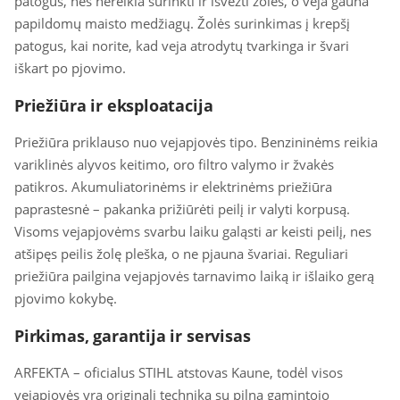
patogus, nes nereikia surinkti ir išvežti žolės, o veja gauna
papildomų maisto medžiagų. Žolės surinkimas į krepšį
patogus, kai norite, kad veja atrodytų tvarkinga ir švari
iškart po pjovimo.
Priežiūra ir eksploatacija
Priežiūra priklauso nuo vejapjovės tipo. Benzininėms reikia
variklinės alyvos keitimo, oro filtro valymo ir žvakės
patikros. Akumuliatorinėms ir elektrinėms priežiūra
paprastesnė – pakanka prižiūrėti peilį ir valyti korpusą.
Visoms vejapjovėms svarbu laiku galąsti ar keisti peilį, nes
atšipęs peilis žolę pleška, o ne pjauna švariai. Reguliari
priežiūra pailgina vejapjovės tarnavimo laiką ir išlaiko gerą
pjovimo kokybę.
Pirkimas, garantija ir servisas
ARFEKTA – oficialus STIHL atstovas Kaune, todėl visos
vejapjovės yra originali technika su pilna gamintojo