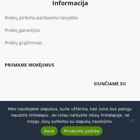
Informacija
Prekių pirkimo-pardavimo taisyklės
Prekių garantijos
Prekių grąžinimas
PRIIMAME MOKĖJIMUS
SIUNČIAME SU
Mes naudojame slapukus, kurie užtikrina, kad Jums bus patogu
© 2026 Be
UAB "Sodlita"
sutikimo draudžiama kopijuoti ir platinti
naudotis tinklalapiu. Jei toliau naršysite mūsų tinklalapyje, tai
svetainėje esančią informaciją
tolygu Jūsų sutikimui su slapukų naudojimu.
Skambinti
Gerai
Privatumo politika
Atsisakyti sutarties
PARDUOTUVĖ IR SERVISAS
DARBO LAIKAS