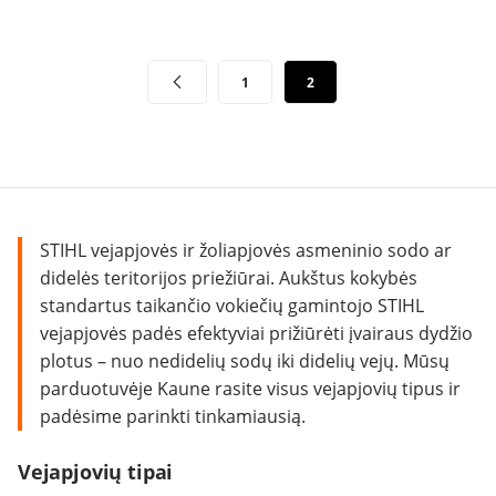
Įrašų
1
2
puslapiavimas
STIHL vejapjovės ir žoliapjovės asmeninio sodo ar
didelės teritorijos priežiūrai. Aukštus kokybės
standartus taikančio vokiečių gamintojo STIHL
vejapjovės padės efektyviai prižiūrėti įvairaus dydžio
plotus – nuo nedidelių sodų iki didelių vejų. Mūsų
parduotuvėje Kaune rasite visus vejapjovių tipus ir
padėsime parinkti tinkamiausią.
Vejapjovių tipai