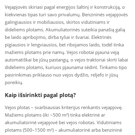
Vejapjovės skiriasi pagal energijos šaltinį ir konstrukciją, o
kiekvienas tipas turi savo privalumų. Benzininės vejapjovės
galingiausios ir mobiliausios, skirtos vidutiniams ir
dideliems plotams. Akumuliatorinės suteikia panašią galią
be laido apribojimo, dirba tyliai ir švariai. Elektrinės
pigiausios ir lengviausios, bet ribojamos laido, todėl tinka
mažiems plotams prie namų. Vejos robotai pjauna veją
automatiškai be jūsų pastangų, o vejos traktoriai skirti labai
dideliems plotams, kuriuos pjaunama sėdint. Tinkamo tipo
pasirinkimas priklauso nuo vejos dydžio, reljefo ir jūsų
poreikių.
Kaip išsirinkti pagal plotą?
Vejos plotas – svarbiausias kriterijus renkantis vejapjovę.
Mažiems plotams (iki ~500 m²) tinka elektrinė ar
akumuliatorinė vejapjovė bei vejos robotas. Vidutiniams
plotams (500–1500 m²) – akumuliatorinė arba benzininė