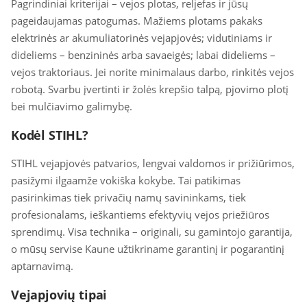
Pagrindiniai kriterijai – vejos plotas, reljefas ir jūsų
pageidaujamas patogumas. Mažiems plotams pakaks
elektrinės ar akumuliatorinės vejapjovės; vidutiniams ir
dideliems – benzininės arba savaeigės; labai dideliems –
vejos traktoriaus. Jei norite minimalaus darbo, rinkitės vejos
robotą. Svarbu įvertinti ir žolės krepšio talpą, pjovimo plotį
bei mulčiavimo galimybę.
Kodėl STIHL?
STIHL vejapjovės patvarios, lengvai valdomos ir prižiūrimos,
pasižymi ilgaamže vokiška kokybe. Tai patikimas
pasirinkimas tiek privačių namų savininkams, tiek
profesionalams, ieškantiems efektyvių vejos priežiūros
sprendimų. Visa technika – originali, su gamintojo garantija,
o mūsų servise Kaune užtikriname garantinį ir pogarantinį
aptarnavimą.
Vejapjovių tipai