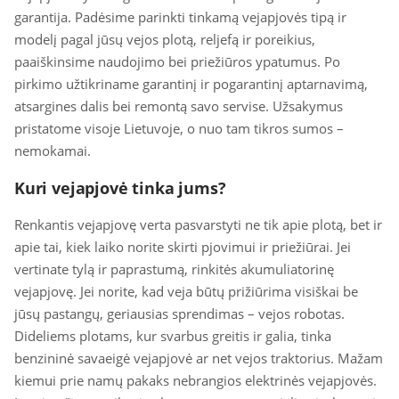
garantija. Padėsime parinkti tinkamą vejapjovės tipą ir
modelį pagal jūsų vejos plotą, reljefą ir poreikius,
paaiškinsime naudojimo bei priežiūros ypatumus. Po
pirkimo užtikriname garantinį ir pogarantinį aptarnavimą,
atsargines dalis bei remontą savo servise. Užsakymus
pristatome visoje Lietuvoje, o nuo tam tikros sumos –
nemokamai.
Kuri vejapjovė tinka jums?
Renkantis vejapjovę verta pasvarstyti ne tik apie plotą, bet ir
apie tai, kiek laiko norite skirti pjovimui ir priežiūrai. Jei
vertinate tylą ir paprastumą, rinkitės akumuliatorinę
vejapjovę. Jei norite, kad veja būtų prižiūrima visiškai be
jūsų pastangų, geriausias sprendimas – vejos robotas.
Dideliems plotams, kur svarbus greitis ir galia, tinka
benzininė savaeigė vejapjovė ar net vejos traktorius. Mažam
kiemui prie namų pakaks nebrangios elektrinės vejapjovės.