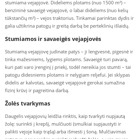
stumiama vejapjovė. Dideliems plotams (nuo 1500 m²) –
benzininė savaeigė vejapjovė, o labai dideliems (nuo kelių
tūkstančių m²) – vejos traktorius. Tinkamai parinktas dydis ir
galia užtikrina patogų ir greitą darbą be perteklinių išlaidų.
Stumiamos ir savaeigės vejapjovės
Stumiamą vejapjovę judinate patys – ji lengvesnė, pigesnė ir
tinka mažesniems, lygiems plotams. Savaeigė turi pavarą,
kuri pati varo įrenginį į priekį, todėl nereikia jos stumti – tai
patogu didesniems plotams ir nelygiam reljefui. Jei sklypas
didelis ar kalvotas, savaeigė vejapjovė gerokai sumažina
fizinį krūvį ir pagreitina darbą.
Žolės tvarkymas
Daugelis vejapjovių leidžia rinktis, kaip tvarkyti nupjautą
žolę: surinkti į krepšį, mulčiuoti (smulkiai supjaustyti ir
palikti vejoje kaip trąšą) arba išmesti į šoną. Mulčiavimas