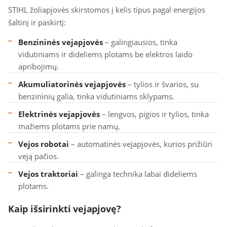
STIHL žoliapjovės skirstomos į kelis tipus pagal energijos
šaltinį ir paskirtį:
Benzininės vejapjovės
– galingiausios, tinka
vidutiniams ir dideliems plotams be elektros laido
apribojimų.
Akumuliatorinės vejapjovės
– tylios ir švarios, su
benzininių galia, tinka vidutiniams sklypams.
Elektrinės vejapjovės
– lengvos, pigios ir tylios, tinka
mažiems plotams prie namų.
Vejos robotai
– automatinės vejapjovės, kurios prižiūri
veją pačios.
Vejos traktoriai
– galinga technika labai dideliems
plotams.
Kaip išsirinkti vejapjovę?