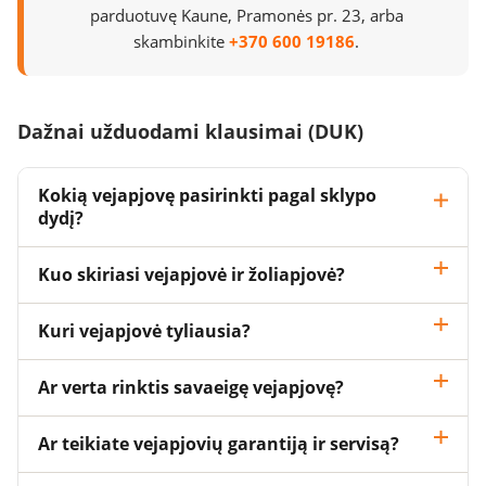
parduotuvę Kaune, Pramonės pr. 23, arba
skambinkite
+370 600 19186
.
Dažnai užduodami klausimai (DUK)
Kokią vejapjovę pasirinkti pagal sklypo
dydį?
Kuo skiriasi vejapjovė ir žoliapjovė?
Kuri vejapjovė tyliausia?
Ar verta rinktis savaeigę vejapjovę?
Ar teikiate vejapjovių garantiją ir servisą?