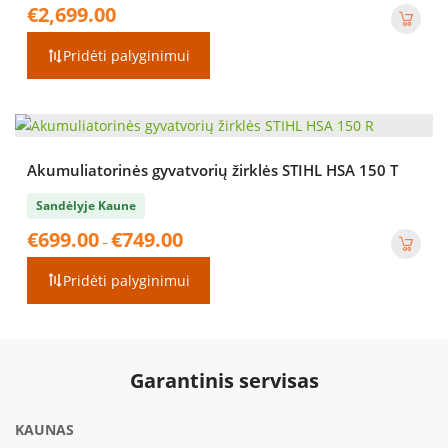
€
2,699.00
Pridėti palyginimui
Akumuliatorinės gyvatvorių žirklės STIHL HSA 150 T
Sandėlyje Kaune
Price
€
699.00
€
749.00
–
range:
€699.00
Pridėti palyginimui
through
€749.00
Garantinis servisas
KAUNAS