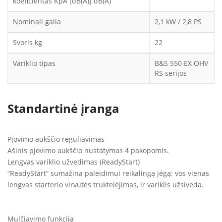
koeficientas KpA [dB(A)] dB(A)
Nominali galia
2,1 kW / 2,8 PS
Svoris kg
22
Variklio tipas
B&S 550 EX OHV
RS serijos
Standartinė įranga
Pjovimo aukščio reguliavimas
Ašinis pjovimo aukščio nustatymas 4 pakopomis.
Lengvas variklio užvedimas (ReadyStart)
“ReadyStart” sumažina paleidimui reikalingą jėgą: vos vienas
lengvas starterio virvutės truktelėjimas, ir variklis užsiveda.
Mulčiavimo funkcija