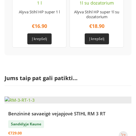
Alyva Stihl HP super 1 l
Alyva Stihl HP super 1l su
dozatorium
€
16.90
€
18.90
Į krepšelį
Į krepšelį
Jums taip pat gali patikti…
Benzininė savaeigė vejapjovė STIHL RM 3 RT
Sandėlyje Kaune
€
729.00