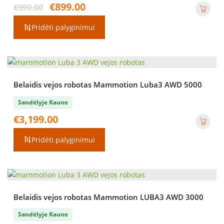
Original
Current
€
899.00
€
999.00
price
price
was:
is:
Pridėti palyginimui
€999.00.
€899.00.
Belaidis vejos robotas Mammotion Luba3 AWD 5000
Sandėlyje Kaune
€
3,199.00
Pridėti palyginimui
Belaidis vejos robotas Mammotion LUBA3 AWD 3000
Sandėlyje Kaune