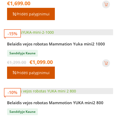
€
1,699.00
Pridėti palyginimui
-15%
Belaidis vejos robotas Mammation Yuka mini2 1000
Sandėlyje Kaune
Original
Current
€
1,099.00
€
1,299.00
price
price
was:
is:
Pridėti palyginimui
€1,299.00.
€1,099.00.
-10%
Belaidis vejos robotas Mammotion YUKA mini2 800
Sandėlyje Kaune