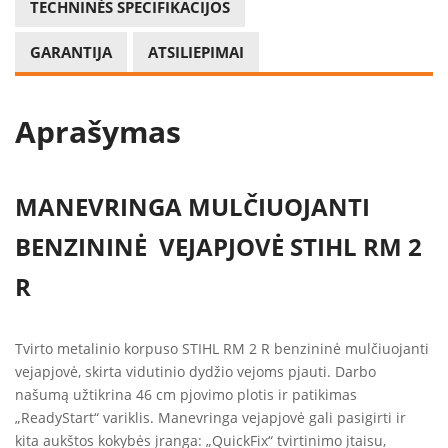
TECHNINĖS SPECIFIKACIJOS
GARANTIJA
ATSILIEPIMAI
Aprašymas
MANEVRINGA MULČIUOJANTI
BENZININĖ VEJAPJOVĖ STIHL RM 2
R
Tvirto metalinio korpuso STIHL RM 2 R benzininė mulčiuojanti
vejapjovė, skirta vidutinio dydžio vejoms pjauti. Darbo
našumą užtikrina 46 cm pjovimo plotis ir patikimas
„ReadyStart“ variklis. Manevringa vejapjovė gali pasigirti ir
kita aukštos kokybės įranga: „QuickFix“ tvirtinimo įtaisu,