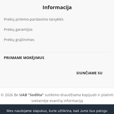
Informacija
Prekių pirkimo-pardavimo taisyklės
Prekių garantijos
Prekių grąžinimas
PRIIMAME MOKĖJIMUS
SIUNČIAME SU
© 2026 Be
UAB "Sodlita"
sutikimo draudžiama kopijuoti ir platinti
svetainėje esančią informaciją
Mes naudojame slapukus, kurie užtikrina, kad Jums bus patogu
Skambinti