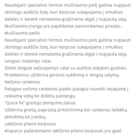
Naudojant specialios formos mulčiavimo peilį galima nupjauti
skirtingo aukščio žolę, kuri korpuse sukapojama į smulkias
daleles ir beveik nematoma grąžinama atgal į nupjautą veją.
Mulčiavimo įranga yra papildomai pasirenkamas priedas.
Mulčiavimo peilis
Naudojant specialios formos mulčiavimo peilį galima nupjauti
skirtingo aukščio žolę, kuri korpuse sukapojama į smulkias
daleles ir beveik nematoma grąžinama atgal į nupjautą veją.
Lengvai riedantys ratai
Dideli lengvai važiuojantys ratai su aukštos kokybės guoliais.
Protektorius užtikrina geresnį sukibimą ir lengvą valymą.
Nešimo rankenos
Patogios nešimo rankenos padės patogiai nunešti vejapjovę į
reikiamą vietą be didelių pastangų
“Quick fix” greitojo įtempimo įtaisai
Užtikrina greitą, paprastą pritvirtinimą bei rankenos laikiklių
atleidimą be įrankių.
Lakštinio plieno korpusas
Atsparus pažeidimams laktšinio plieno korpusas yra ypač