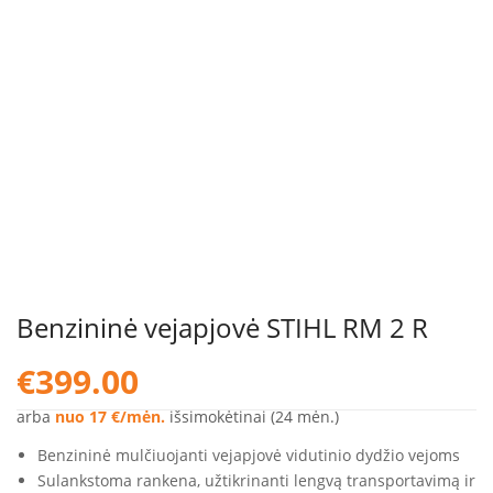
Benzininė vejapjovė STIHL RM 2 R
€
399.00
arba
nuo 17 €/mėn.
išsimokėtinai (24 mėn.)
Benzininė mulčiuojanti vejapjovė vidutinio dydžio vejoms
Sulankstoma rankena, užtikrinanti lengvą transportavimą ir