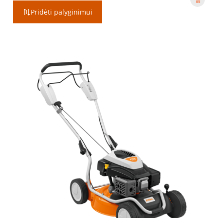
Pridėti palyginimui