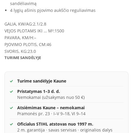
sandėliavimą
4 lygių ašinis pjovimo aukščio reguliavimas
GALIA, KW/AG:
2.1/2.8
VEJOS PLOTAMS IKI … M²:
1500
PAVARA, KM/H:
–
PJOVIMO PLOTIS, CM:
46
SVORIS, KG:
23.0
TURIME SANDĖLYJE
Turime sandėlyje Kaune
Pristatymas 1–3 d. d.
Nemokamai (užsakymas nuo 50 €)
Atsiėmimas Kaune – nemokamai
Pramonės pr. 23 · I–V 9–18, VI 9–14
Oficialus STIHL atstovas nuo 1997 m.
2 m. garantija · savas servisas · originalios dalys