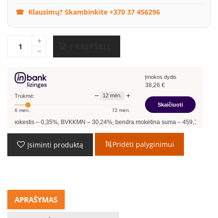
Klausimų? Skambinkite +370 37 456296
Į KREPŠELĮ
Įmokos dydis
38,26
€
−
+
12
mėn.
Trukmė:
Skaičiuoti
6
mėn.
72
mėn.
stis –
0,35
%, BVKKMN –
30,24
%, bendra mokėtina suma –
459,12
€, mėnesio įmo
Pridėti palyginimui
Įsiminti produktą
APRAŠYMAS