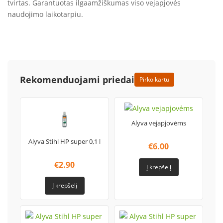
tvirtas. Garantuotas ilgaamžiškumas viso vejapjovės
naudojimo laikotarpiu.
Rekomenduojami priedai
Pirko kartu
Alyva vejapjovėms
Alyva Stihl HP super 0,1 l
€
6.00
€
2.90
Į krepšelį
Į krepšelį