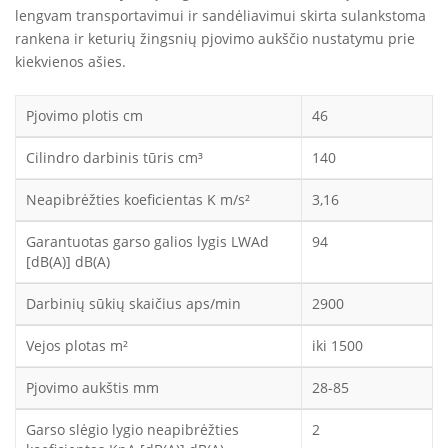
lengvam transportavimui ir sandėliavimui skirta sulankstoma
rankena ir keturių žingsnių pjovimo aukščio nustatymu prie
kiekvienos ašies.
Pjovimo plotis cm
46
Cilindro darbinis tūris cm³
140
Neapibrėžties koeficientas K m/s²
3,16
Garantuotas garso galios lygis LWAd
94
[dB(A)] dB(A)
Darbinių sūkių skaičius aps/min
2900
Vejos plotas m²
iki 1500
Pjovimo aukštis mm
28-85
Garso slėgio lygio neapibrėžties
2