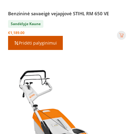
Benzininė savaeigė vejapjovė STIHL RM 650 VE
Sandėlyje Kaune
€
1,189.00
Pridėti palyginimui