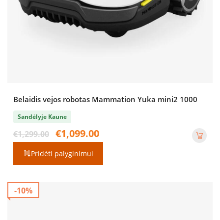
Belaidis vejos robotas Mammation Yuka mini2 1000
Sandėlyje Kaune
Original
Current
€
1,099.00
€
1,299.00
price
price
was:
is:
Pridėti palyginimui
€1,299.00.
€1,099.00.
-10%