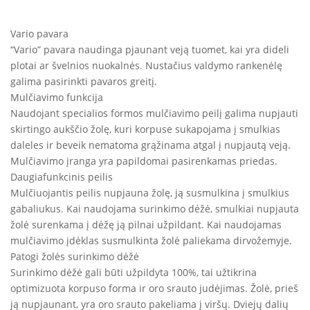
Vario pavara
“Vario” pavara naudinga pjaunant veją tuomet, kai yra dideli
plotai ar švelnios nuokalnės. Nustačius valdymo rankenėlę
galima pasirinkti pavaros greitį.
Mulčiavimo funkcija
Naudojant specialios formos mulčiavimo peilį galima nupjauti
skirtingo aukščio žolę, kuri korpuse sukapojama į smulkias
daleles ir beveik nematoma grąžinama atgal į nupjautą veją.
Mulčiavimo įranga yra papildomai pasirenkamas priedas.
Daugiafunkcinis peilis
Mulčiuojantis peilis nupjauna žolę, ją susmulkina į smulkius
gabaliukus. Kai naudojama surinkimo dėžė, smulkiai nupjauta
žolė surenkama į dėžę ją pilnai užpildant. Kai naudojamas
mulčiavimo įdėklas susmulkinta žolė paliekama dirvožemyje.
Patogi žolės surinkimo dėžė
Surinkimo dėžė gali būti užpildyta 100%, tai užtikrina
optimizuota korpuso forma ir oro srauto judėjimas. Žolė, prieš
ją nupjaunant, yra oro srauto pakeliama į viršų. Dviejų dalių