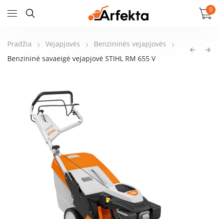
0
Pradžia
Vejapjovės
Benzininės vejapjovės
Benzininė savaeigė vejapjovė STIHL RM 655 V