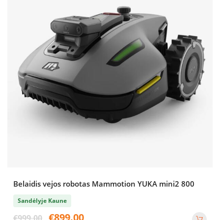
Belaidis vejos robotas Mammotion YUKA mini2 800
Sandėlyje Kaune
Original
Current
€
899.00
€
999.00