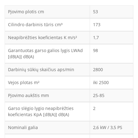
Pjovimo plotis cm
53
Cilindro darbinis tūris cm³
173
Neapibrėžties koeficientas K m/s²
1,7
Garantuotas garso galios lygis LWAd
98
[dB(A)] dB(A)
Darbinių sūkių skaičius aps/min
2800
Vejos plotas m²
iki 2500
Pjovimo aukštis mm
25-85
Garso slėgio lygio neapibrėžties
2
koeficientas KpA [dB(A)] dB(A)
Nominali galia
2,6 kW / 3,5 PS