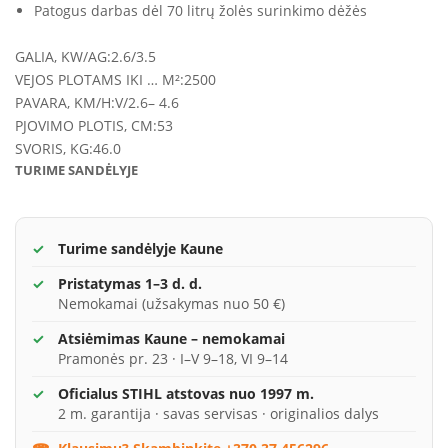
Patogus darbas dėl 70 litrų žolės surinkimo dėžės
GALIA, KW/AG:
2.6/3.5
VEJOS PLOTAMS IKI … M²:
2500
PAVARA, KM/H:
V/2.6– 4.6
PJOVIMO PLOTIS, CM:
53
SVORIS, KG:
46.0
TURIME SANDĖLYJE
Turime sandėlyje Kaune
Pristatymas 1–3 d. d.
Nemokamai (užsakymas nuo 50 €)
Atsiėmimas Kaune – nemokamai
Pramonės pr. 23 · I–V 9–18, VI 9–14
Oficialus STIHL atstovas nuo 1997 m.
2 m. garantija · savas servisas · originalios dalys