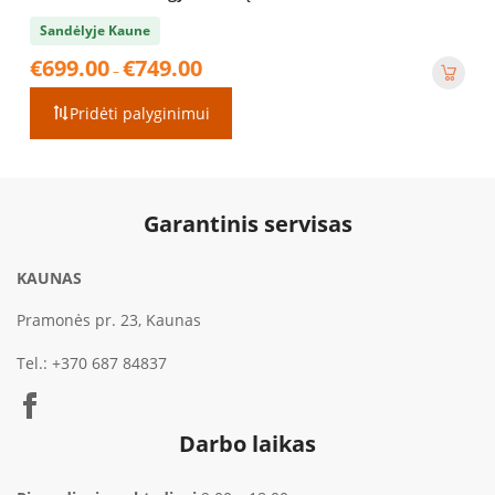
Sandėlyje Kaune
Price
€
699.00
€
749.00
–
range:
€699.00
Pridėti palyginimui
through
€749.00
Garantinis servisas
KAUNAS
Pramonės pr. 23, Kaunas
Tel.:
+370 687 84837
Darbo laikas