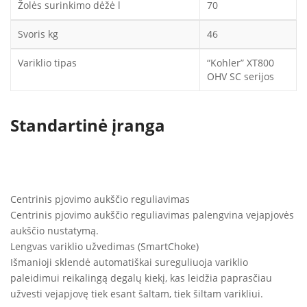
Žolės surinkimo dėžė l
70
Svoris kg
46
Variklio tipas
“Kohler” XT800
OHV SC serijos
Standartinė įranga
Centrinis pjovimo aukščio reguliavimas
Centrinis pjovimo aukščio reguliavimas palengvina vejapjovės
aukščio nustatymą.
Lengvas variklio užvedimas (SmartChoke)
Išmanioji sklendė automatiškai sureguliuoja variklio
paleidimui reikalingą degalų kiekį, kas leidžia paprasčiau
užvesti vejapjovę tiek esant šaltam, tiek šiltam varikliui.