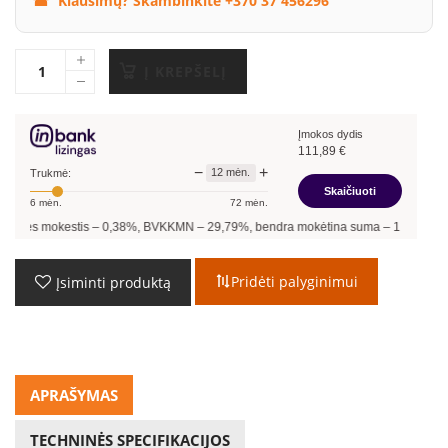
Klausimų? Skambinkite +370 37 456296
Į KREPŠELĮ
Įmokos dydis
111,89
€
−
+
12
mėn.
Trukmė:
Skaičiuoti
6
mėn.
72
mėn.
s –
0,38
%, BVKKMN –
29,79
%, bendra mokėtina suma –
1 342,68
€, mėnesio įmok
Pridėti palyginimui
Įsiminti produktą
APRAŠYMAS
TECHNINĖS SPECIFIKACIJOS