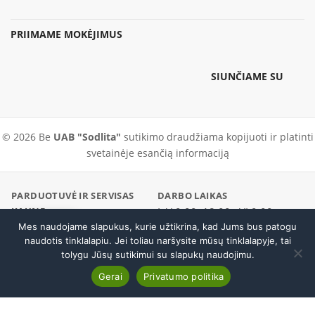
PRIIMAME MOKĖJIMUS
SIUNČIAME SU
© 2026 Be
UAB "Sodlita"
sutikimo draudžiama kopijuoti ir platinti
svetainėje esančią informaciją
PARDUOTUVĖ IR SERVISAS
DARBO LAIKAS
KAUNE
I–V 9:00–18:00 · VI 9:00–
Pramonės pr. 23, Kaunas
Mes naudojame slapukus, kurie užtikrina, kad Jums bus patogu
Skambinti
14:00
naudotis tinklalapiu. Jei toliau naršysite mūsų tinklalapyje, tai
PARDUOTUVĖ / SERVISAS
EL. PARDUOTUVĖ
tolygu Jūsų sutikimui su slapukų naudojimu.
+370 37 456296
+370 600 19186
Benzininė savaeigė vejapjovė STIHL RM 655 V
Į krepšelį
Gerai
Privatumo politika
Atsisakyti sutarties
€
1,169.00