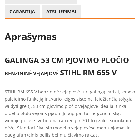
GARANTIJA
ATSILIEPIMAI
Aprašymas
GALINGA 53 CM PJOVIMO PLOČIO
STIHL RM 655 V
BENZININĖ VEJAPJOVĖ
STIHL RM 655 V benzininė vejapjovė turi galingą variklį, lengvo
paleidimo funkciją ir „Vario“ eigos sistemą, leidžiančią tolygiai
valdyti greitį. 53 cm pjovimo pločio vejapjovė idealiai tinka
didelio ploto vejoms pjauti. Ji taip pat turi ergonomišką,
vienoje pusėje tvirtinamą rankeną ir 70 litrų žolės surinkimo
dėžę. Standartiškai šio modelio vejapjovėse montuojamas ir
daugiafunkcinis peilis bei mulčiavimo raktas.