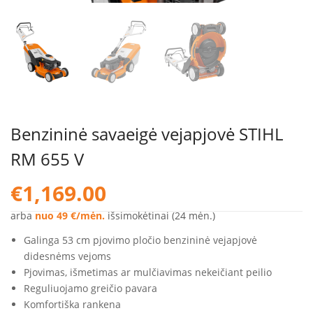
Benzininė savaeigė vejapjovė STIHL
RM 655 V
€
1,169.00
arba
nuo 49 €/mėn.
išsimokėtinai (24 mėn.)
Galinga 53 cm pjovimo pločio benzininė vejapjovė
didesnėms vejoms
Pjovimas, išmetimas ar mulčiavimas nekeičiant peilio
Reguliuojamo greičio pavara
Komfortiška rankena