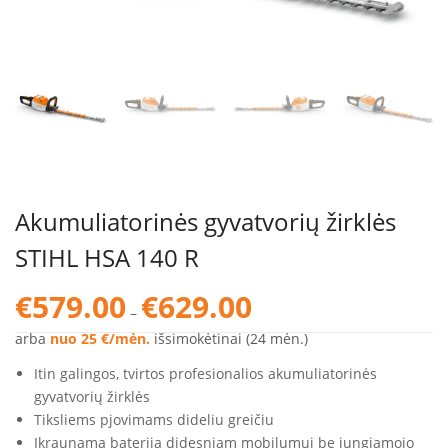
Akumuliatorinės gyvatvorių žirklės
STIHL HSA 140 R
Price
€
579.00
€
629.00
–
range:
€579.00
arba
nuo 25 €/mėn.
išsimokėtinai (24 mėn.)
through
Itin galingos, tvirtos profesionalios akumuliatorinės
€629.00
gyvatvorių žirklės
Tiksliems pjovimams dideliu greičiu
Įkraunama baterija didesniam mobilumui be jungiamojo