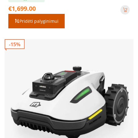
€
1,699.00
Pridėti palyginimui
-15%