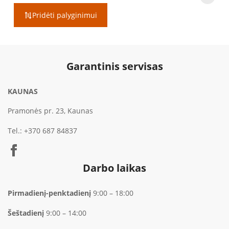
range:
€699.00
Pridėti palyginimui
through
€749.00
Garantinis servisas
KAUNAS
Pramonės pr. 23, Kaunas
Tel.:
+370 687 84837
Darbo laikas
Pirmadienį-penktadienį
9:00 – 18:00
Šeštadienį
9:00 – 14:00