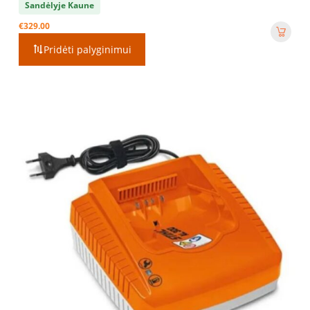
Sandėlyje Kaune
€
329.00
Pridėti palyginimui