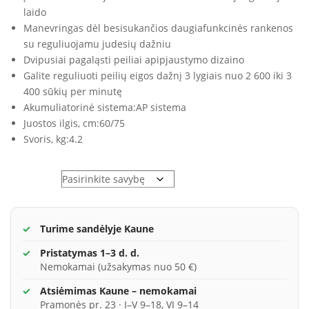
laido
Manevringas dėl besisukančios daugiafunkcinės rankenos
su reguliuojamu judesių dažniu
Dvipusiai pagaląsti peiliai apipjaustymo dizaino
Galite reguliuoti peilių eigos dažnį 3 lygiais nuo 2 600 iki 3
400 sūkių per minutę
Akumuliatorinė sistema:
AP sistema
Juostos ilgis, cm:
60/75
Svoris, kg:
4.2
Variantai
Turime sandėlyje Kaune
Pristatymas 1–3 d. d.
Nemokamai (užsakymas nuo 50 €)
Atsiėmimas Kaune – nemokamai
Pramonės pr. 23 · I–V 9–18, VI 9–14