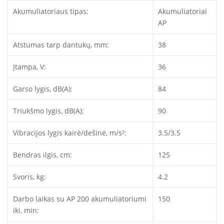
Akumuliatoriaus tipas:
Akumuliatoriai
AP
Atstumas tarp dantukų, mm:
38
Įtampa, V:
36
Garso lygis, dB(A):
84
Triukšmo lygis, dB(A):
90
Vibracijos lygis kairė/dešinė, m/s²:
3.5/3.5
Bendras ilgis, cm:
125
Svoris, kg:
4.2
Darbo laikas su AP 200 akumuliatoriumi
150
iki, min: