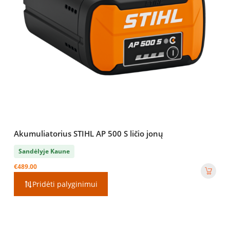
Akumuliatorius STIHL AP 500 S ličio jonų
Sandėlyje Kaune
€
489.00
Pridėti palyginimui