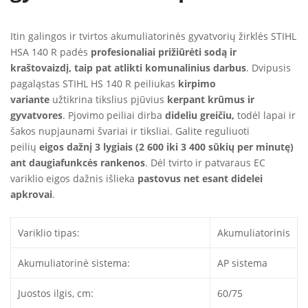
Itin galingos ir tvirtos akumuliatorinės gyvatvorių žirklės STIHL
HSA 140 R padės
profesionaliai prižiūrėti sodą ir
kraštovaizdį, taip pat atlikti komunalinius darbus
. Dvipusis
pagaląstas STIHL HS 140 R peiliukas
kirpimo
variante
užtikrina tikslius pjūvius
kerpant krūmus
ir
gyvatvores
. Pjovimo peiliai dirba
dideliu greičiu,
todėl lapai ir
šakos nupjaunami švariai ir tiksliai. Galite reguliuoti
peilių
eigos dažnį 3 lygiais (2 600 iki 3 400 sūkių per minutę)
ant daugiafunkcės rankenos
. Dėl tvirto ir patvaraus EC
variklio eigos dažnis išlieka
pastovus net esant didelei
apkrovai
.
Variklio tipas:
Akumuliatorinis
Akumuliatorinė sistema:
AP sistema
Juostos ilgis, cm:
60/75