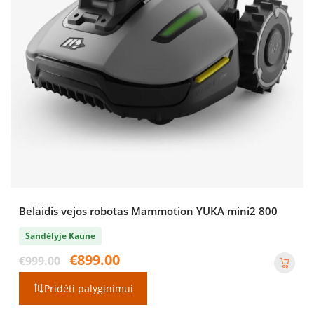
Belaidis vejos robotas Mammotion YUKA mini2 800
Sandėlyje Kaune
Original
Current
€
899.00
€
999.00
price
price
was:
is:
Pridėti palyginimui
€999.00.
€899.00.