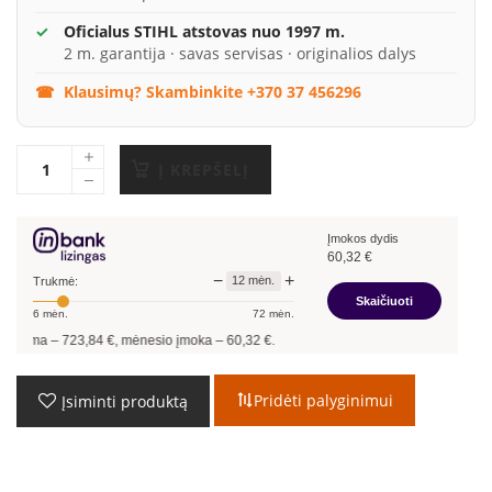
Oficialus STIHL atstovas nuo 1997 m.
2 m. garantija · savas servisas · originalios dalys
Klausimų? Skambinkite +370 37 456296
Į KREPŠELĮ
Įmokos dydis
60,32
€
−
+
12
mėn.
Trukmė:
Skaičiuoti
6
mėn.
72
mėn.
84
€, mėnesio įmoka –
60,32
€.
Pridėti palyginimui
Įsiminti produktą