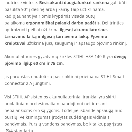
jautriose vietose.
Besisukanti daugiafunkcė rankena
gali būti
pasukta 90° į dešinę arba į kairę. Taip užtikrinama,
kad pjaunant įvairiomis kryptimis visada būtų
palaikoma
ergonomiškai palanki darbo padėtis
. Dėl trinties
optimizuoti peiliai užtikrina
ilgesnį akumuliatoriaus
tarnavimo laiką ir ilgesnį tarnavimo laiką
.
P
jovimo
kreiptuvai
užtikrina jūsų saugumą ir apsaugo pjovimo rinkinį.
Akumuliatorinės gyvatvorių žirklės STIHL HSA 140 R yra
dviejų
pjovimo ilgių: 60 cm ir 75 cm
.
Jis paruoštas naudoti su pasirinktinai prieinama STIHL Smart
Connector 2 A jungtimi.
Visi STIHL AP sistemos akumuliatoriniai įrankiai yra skirti
nuolatiniam profesionaliam naudojimui net ir esant
nepalankioms oro sąlygoms. Todėl jie išbandė apsaugą nuo
purslų. Veiksmingumas įrodytas sudėtingais vidiniais
bandymais. Purslų vandens bandymas, be kita ko, pagrįstas
IPX4 standartu.