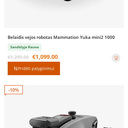
Belaidis vejos robotas Mammation Yuka mini2 1000
Sandėlyje Kaune
Original
Current
€
1,099.00
€
1,299.00
price
price
was:
is:
Pridėti palyginimui
€1,299.00.
€1,099.00.
-10%