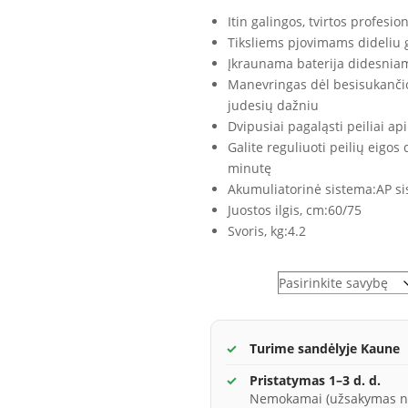
Itin galingos, tvirtos profesi
Tiksliems pjovimams dideliu 
Įkraunama baterija didesnia
Manevringas dėl besisukanči
judesių dažniu
Dvipusiai pagaląsti peiliai a
Galite reguliuoti peilių eigos 
minutę
Akumuliatorinė sistema:
AP s
Juostos ilgis, cm:
60/75
Svoris, kg:
4.2
Variantai
Turime sandėlyje Kaune
Pristatymas 1–3 d. d.
Nemokamai (užsakymas n