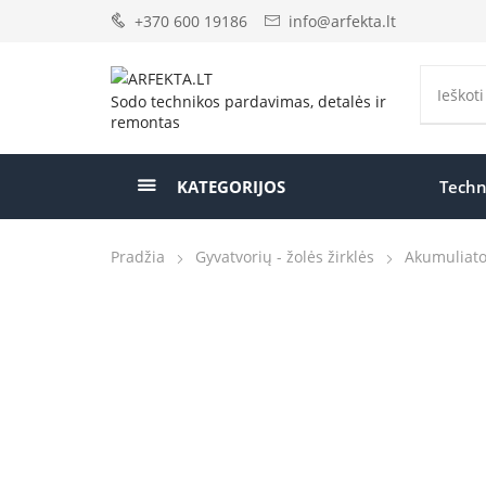
+370 600 19186
info@arfekta.lt
Sodo technikos pardavimas, detalės ir
remontas
KATEGORIJOS
Techn
Pradžia
Gyvatvorių - žolės žirklės
Akumuliator