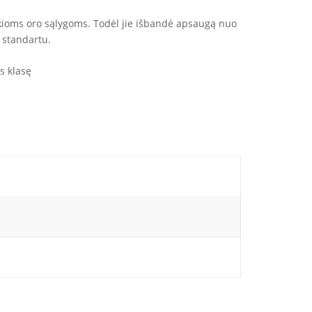
ankioms oro sąlygoms. Todėl jie išbandė apsaugą nuo
 standartu.
s klasę