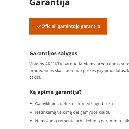
Garantija
✓
Oficiali gamintojo garantija
Garantijos sąlygos
Visiems ARFEKTA parduodamiems produktams sut
pradedamas skaičiuoti nuo prekės įsigijimo datos, 
čekis).
Ką apima garantija?
Gamyklinius defektus ir medžiagų broką
Netinkamą veikimą dėl gamybos klaidų
Nemokamą remontą arba keitimą garantiniu laik