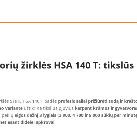
rių žirklės HSA 140 T: tikslūs
žirklės STIHL HSA 140 T padės
profesionaliai prižiūrėti sodą ir kraš
mo variante
užtikrina tikslius pjūvius
kerpant krūmus
ir gyvatvore
i peilių
eigos dažnį 3 lygiais (3 900, 4 700 ir 5 000 sūkių per min
net esant didelei apkrovai
.