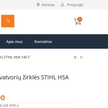
Adresas
Prisijungti
0
Apie mus
Kontaktai
lės STIHL HSA 140 T
atvorių žirklės STIHL HSA
Price
00
range:
€579.00
ai (24 mėn.)