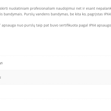
ra skirti nuolatiniam profesionaliam naudojimui net ir esant nepal
is bandymais. Purslų vandens bandymas, be kita ko, pagrįstas IPX4
 apsauga nuo purslų taip pat buvo sertifikuota pagal IPX4 apsaugo
ys
s