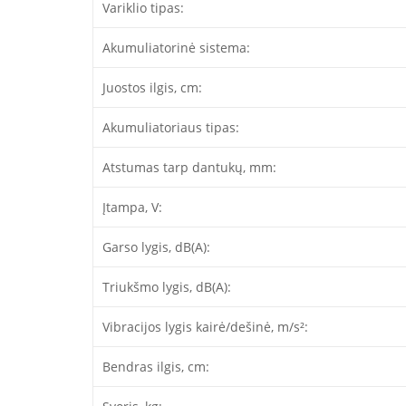
Variklio tipas:
Akumuliatorinė sistema:
Juostos ilgis, cm:
Akumuliatoriaus tipas:
Atstumas tarp dantukų, mm:
Įtampa, V:
Garso lygis, dB(A):
Triukšmo lygis, dB(A):
Vibracijos lygis kairė/dešinė, m/s²:
Bendras ilgis, cm: