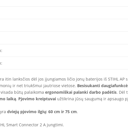
n:
n:
 itin lanksčios dėl jos įjungiamos ličio jonų baterijos iš STIHL AP s
monių ir net triukšmui jautriose vietose.
Besisukanti daugiafunkc
s visada būtų palaikoma
ergonomiškai palanki darbo padėtis
. Dėl 
imo laiką
.
P
jovimo kreiptuvai
užtikrina jūsų saugumą ir apsaugo pj
 yra
dviejų pjovimo ilgių: 60 cm ir 75 cm
.
TIHL Smart Connector 2 A jungtimi.