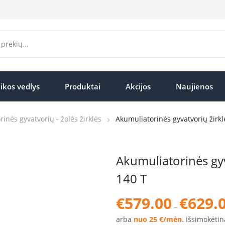
ikos vedlys
Produktai
Akcijos
Naujienos
inės gyvatvorių - žolės žirklės
Akumuliatorinės gyvatvorių žirk
Akumuliatorinės gyv
140 T
€
579.00
€
629.
–
arba
nuo 25 €/mėn.
išsimokėtin