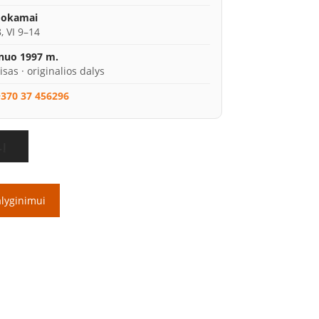
mokamai
, VI 9–14
 nuo 1997 m.
isas · originalios dalys
370 37 456296
LĮ
alyginimui