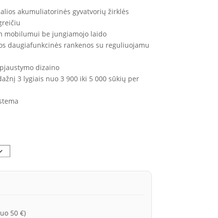
through
onalios akumuliatorinės gyvatvorių žirklės
€629.00
greičiu
m mobilumui be jungiamojo laido
os daugiafunkcinės rankenos su reguliuojamu
pipjaustymo dizaino
dažnį 3 lygiais nuo 3 900 iki 5 000 sūkių per
istema
uo 50 €)