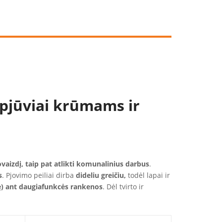
 pjūviai krūmams ir
tovaizdį, taip pat atlikti komunalinius darbus
.
s
. Pjovimo peiliai dirba
dideliu greičiu,
todėl lapai ir
utę) ant daugiafunkcės rankenos
. Dėl tvirto ir