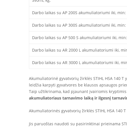
Svoris, kg:
Darbo laikas su AP 200S akumuliatoriumi iki, min:
Darbo laikas su AP 300S akumuliatoriumi iki, min:
Darbo laikas su AP 500 S akumuliatoriumi iki, min:
Darbo laikas su AR 2000 L akumuliatoriumi iki, mi
Darbo laikas su AR 3000 L akumuliatoriumi iki, mi
Akumuliatorinė gyvatvorių žirklės STIHL HSA 140 T yra
leidžia karpyti gyvatvores be klausos apsaugos prie
Taip užtikrinama, kad pjaunant įvairiomis kryptimi
akumuliatoriaus tarnavimo laiką ir ilgesnį tarnav
Akumuliatorinės gyvatvorių žirklės STIHL HSA 140 T
Jis paruoštas naudoti su pasirinktinai prieinama S