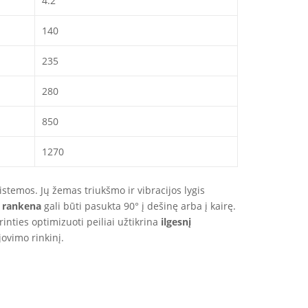
4.2
140
235
280
850
1270
istemos. Jų žemas triukšmo ir vibracijos lygis
ė rankena
gali būti pasukta 90° į dešinę arba į kairę.
trinties optimizuoti peiliai užtikrina
ilgesnį
ovimo rinkinį.