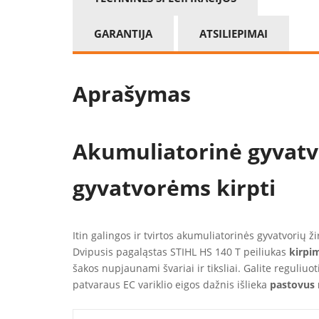
GARANTIJA
ATSILIEPIMAI
Aprašymas
Akumuliatorinė gyvatvo
gyvatvorėms kirpti
Itin galingos ir tvirtos akumuliatorinės gyvatvorių 
Dvipusis pagaląstas STIHL HS 140 T peiliukas
kirpi
šakos nupjaunami švariai ir tiksliai. Galite reguliuot
patvaraus EC variklio eigos dažnis išlieka
pastovus 