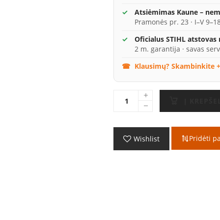
Atsiėmimas Kaune – ne
Pramonės pr. 23 · I–V 9–18
Oficialus STIHL atstovas
2 m. garantija · savas serv
Klausimų? Skambinkite +
Į KREPŠE
Pridėti p
Wishlist