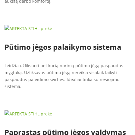
aukštą darbo komfortą.
Pūtimo jėgos palaikymo sistema
Leidžia užfiksuoti bet kurią norimą pūtimo jėgą paspaudus
mygtuką. Užfiksavus pūtimo jėgą nereikia visalaik laikyti
paspaudus paleidimo svirties. Idealiai tinka su nešiojimo
sistema.
Paprastas pūtimo jėgos valdymas