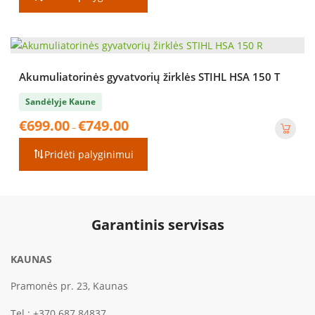
Akumuliatorinės gyvatvorių žirklės STIHL HSA 150 T
Sandėlyje Kaune
Price
€
699.00
€
749.00
–
range:
€699.00
Pridėti palyginimui
through
€749.00
Garantinis servisas
KAUNAS
Pramonės pr. 23, Kaunas
Tel.:
+370 687 84837