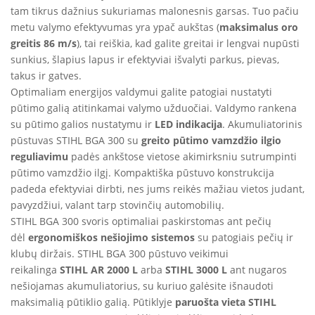
tam tikrus dažnius sukuriamas malonesnis garsas. Tuo pačiu
metu valymo efektyvumas yra ypač aukštas (
maksimalus oro
greitis 86 m/s
), tai reiškia, kad galite greitai ir lengvai nupūsti
sunkius, šlapius lapus ir efektyviai išvalyti parkus, pievas,
takus ir gatves.
Optimaliam energijos valdymui galite patogiai nustatyti
pūtimo galią atitinkamai valymo užduočiai. Valdymo rankena
su pūtimo galios nustatymu ir
LED indikacija
. Akumuliatorinis
pūstuvas STIHL BGA 300 su
greito pūtimo vamzdžio ilgio
reguliavimu
padės ankštose vietose akimirksniu sutrumpinti
pūtimo vamzdžio ilgį. Kompaktiška pūstuvo konstrukcija
padeda efektyviai dirbti, nes jums reikės mažiau vietos judant,
pavyzdžiui, valant tarp stovinčių automobilių.
STIHL BGA 300 svoris optimaliai paskirstomas ant pečių
dėl
ergonomiškos nešiojimo sistemos
su patogiais pečių ir
klubų diržais. STIHL BGA 300 pūstuvo veikimui
reikalinga
STIHL AR 2000 L
arba
STIHL 3000 L
ant nugaros
nešiojamas akumuliatorius, su kuriuo galėsite išnaudoti
maksimalią pūtiklio galią. Pūtiklyje
paruošta vieta STIHL