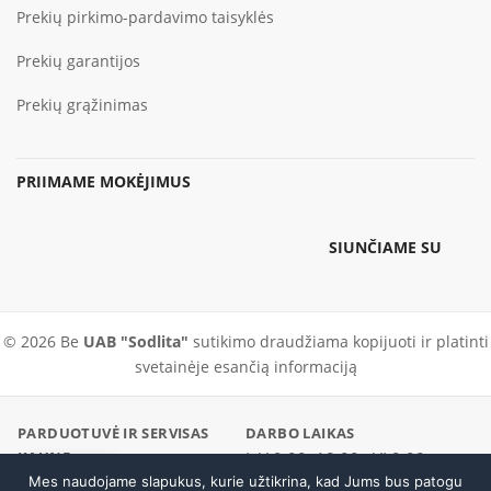
Prekių pirkimo-pardavimo taisyklės
Prekių garantijos
Prekių grąžinimas
PRIIMAME MOKĖJIMUS
SIUNČIAME SU
© 2026 Be
UAB "Sodlita"
sutikimo draudžiama kopijuoti ir platinti
svetainėje esančią informaciją
PARDUOTUVĖ IR SERVISAS
DARBO LAIKAS
KAUNE
I–V 9:00–18:00 · VI 9:00–
Pramonės pr. 23, Kaunas
Mes naudojame slapukus, kurie užtikrina, kad Jums bus patogu
Skambinti
14:00