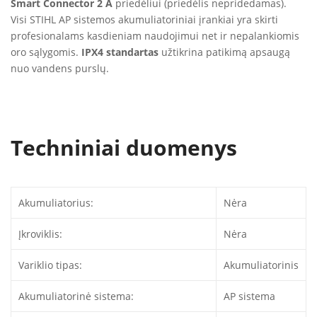
Smart Connector 2 A
priedėliui (priedėlis nepridedamas).
Visi STIHL AP sistemos akumuliatoriniai įrankiai yra skirti
profesionalams kasdieniam naudojimui net ir nepalankiomis
oro sąlygomis.
IPX4 standartas
užtikrina patikimą apsaugą
nuo vandens purslų.
Techniniai duomenys
Akumuliatorius:
Nėra
Įkroviklis:
Nėra
Variklio tipas:
Akumuliatorinis
Akumuliatorinė sistema:
AP sistema