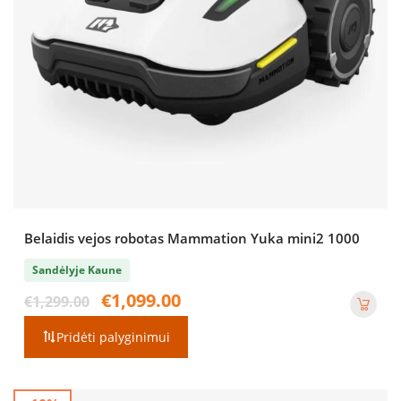
Belaidis vejos robotas Mammation Yuka mini2 1000
Sandėlyje Kaune
Original
Current
€
1,099.00
€
1,299.00
price
price
was:
is:
Pridėti palyginimui
€1,299.00.
€1,099.00.