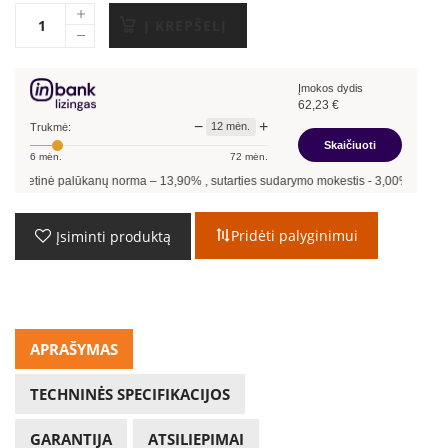
Į KREPŠELĮ
Įmokos dydis
62,23
€
−
+
12
mėn.
Trukmė:
Skaičiuoti
6
mėn.
72
mėn.
alūkanų norma –
13,90
%
, sutarties sudarymo mokestis -
3,00
%, mėnesio sutarties 
Pridėti palyginimui
Įsiminti produktą
APRAŠYMAS
TECHNINĖS SPECIFIKACIJOS
GARANTIJA
ATSILIEPIMAI