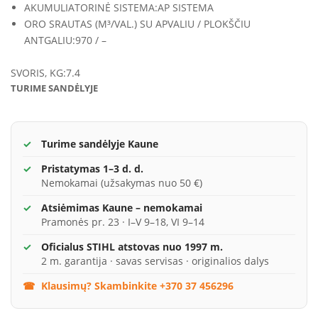
AKUMULIATORINĖ SISTEMA:
AP SISTEMA
ORO SRAUTAS (M³/VAL.) SU APVALIU / PLOKŠČIU
ANTGALIU:
970 / –
SVORIS, KG:
7.4
TURIME SANDĖLYJE
Turime sandėlyje Kaune
Pristatymas 1–3 d. d.
Nemokamai (užsakymas nuo 50 €)
Atsiėmimas Kaune – nemokamai
Pramonės pr. 23 · I–V 9–18, VI 9–14
Oficialus STIHL atstovas nuo 1997 m.
2 m. garantija · savas servisas · originalios dalys
Klausimų? Skambinkite +370 37 456296