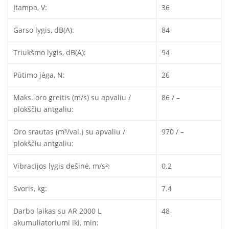
Įtampa, V:
36
Garso lygis, dB(A):
84
Triukšmo lygis, dB(A):
94
Pūtimo jėga, N:
26
Maks. oro greitis (m/s) su apvaliu /
86 / –
plokščiu antgaliu:
Oro srautas (m³/val.) su apvaliu /
970 / –
plokščiu antgaliu:
Vibracijos lygis dešinė, m/s²:
0.2
Svoris, kg:
7.4
Darbo laikas su AR 2000 L
48
akumuliatoriumi iki, min: