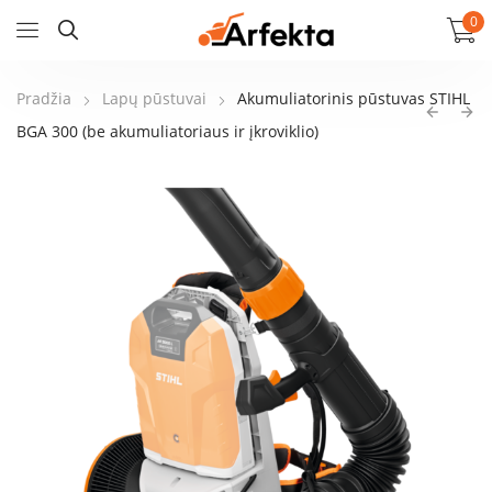
0
Pradžia
Lapų pūstuvai
Akumuliatorinis pūstuvas STIHL
BGA 300 (be akumuliatoriaus ir įkroviklio)