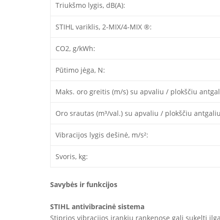
Triukšmo lygis, dB(A):
STIHL variklis, 2-MIX/4-MIX ®:
CO2, g/kWh:
Pūtimo jėga, N:
Maks. oro greitis (m/s) su apvaliu / plokščiu antgal
Oro srautas (m³/val.) su apvaliu / plokščiu antgaliu
Vibracijos lygis dešinė, m/s²:
Svoris, kg:
Savybės ir funkcijos
STIHL antivibracinė sistema
Stiprios vibracijos įrankių rankenose gali sukelti i