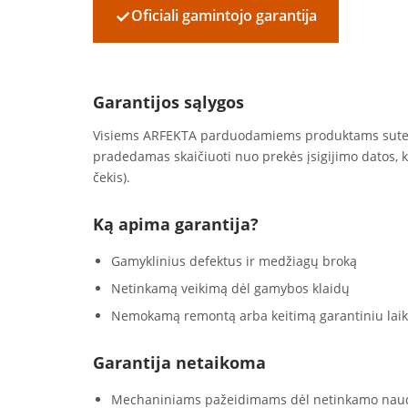
✓
Oficiali gamintojo garantija
Garantijos sąlygos
Visiems ARFEKTA parduodamiems produktams sut
pradedamas skaičiuoti nuo prekės įsigijimo datos, 
čekis).
Ką apima garantija?
Gamyklinius defektus ir medžiagų broką
Netinkamą veikimą dėl gamybos klaidų
Nemokamą remontą arba keitimą garantiniu laik
Garantija netaikoma
Mechaniniams pažeidimams dėl netinkamo nau