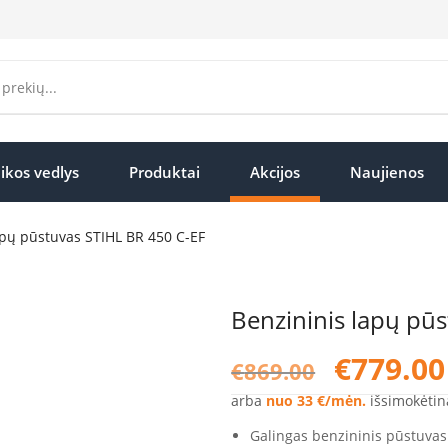
ikos vedlys
Produktai
Akcijos
Naujienos
apų pūstuvas STIHL BR 450 C-EF
Benzininis lapų pū
Original
€
779.00
€
869.00
price
was:
arba
nuo 33 €/mėn.
išsimokėtin
€869.00.
Galingas benzininis pūstuvas 