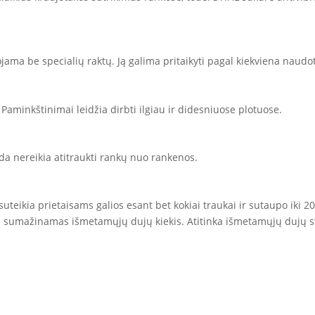
ojama be specialių raktų. Ją galima pritaikyti pagal kiekviena naudo
 Paminkštinimai leidžia dirbti ilgiau ir didesniuose plotuose.
ada nereikia atitraukti rankų nuo rankenos.
 suteikia prietaisams galios esant bet kokiai traukai ir sutaupo iki 2
roc. sumažinamas išmetamųjų dujų kiekis. Atitinka išmetamųjų dujų s