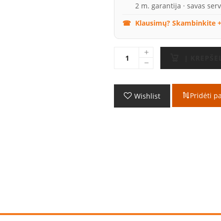
2 m. garantija · savas serv
Klausimų? Skambinkite +
Į KREPŠE
Pridėti p
Wishlist