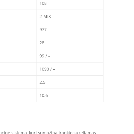
108
2-MIX
977
28
99 / –
1090 / –
2.5
10.6
bracinę sistemą, kuri sumažina įrankio sukeliamas