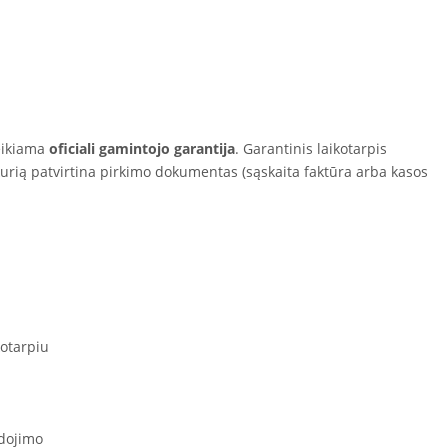
eikiama
oficiali gamintojo garantija
. Garantinis laikotarpis
kurią patvirtina pirkimo dokumentas (sąskaita faktūra arba kasos
otarpiu
dojimo