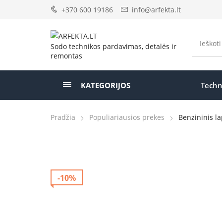
+370 600 19186
info@arfekta.lt
Sodo technikos pardavimas, detalės ir
remontas
KATEGORIJOS
Techn
Pradžia
Populiariausios prekes
Benzininis l
-10%