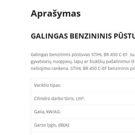
Aprašymas
GALINGAS BENZININIS PŪSTU
Galingas benzininis pūstuvas STIHL BR 450 C-EF su 
gyvatvorių nuopjovų, lapų ar šiukšlių pašalinimui iš
nešiojimo rankena. STIHL BR 450 C-EF benzininis p
Variklio tipas:
Cilindro darbo tūris, cm³:
Galia, kW/AG:
Garso lygis, dB(A):