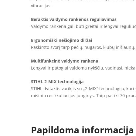
vibracijas.
Beraktis valdymo rankenos reguliavimas
Valdymo rankena gali būti greitai ir lengvai reguliu
Ergonomiški nešiojimo diržai
Paskirsto svorį tarp pečių, nugaros, klubų ir šlaunų.
Multifunkcinė valdymo rankena
Lengvai ir patogiai valdoma nykščiu, vadinasi, niek
STIHL 2-MIX technologija
STIHL dvitaktis variklis su „2-MIX“ technologija, kuri
mišinio recirkuliacijos junginys. Taip pat iki 70 p
Papildoma informacija