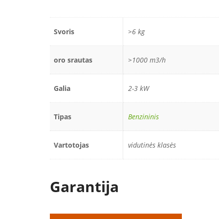
Svoris
>6 kg
oro srautas
>1000 m3/h
Galia
2-3 kW
Tipas
Benzininis
Vartotojas
vidutinės klasės
Garantija