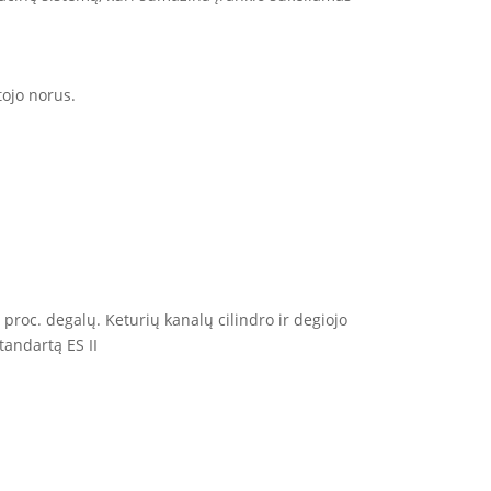
tojo norus.
0 proc. degalų. Keturių kanalų cilindro ir degiojo
tandartą ES II