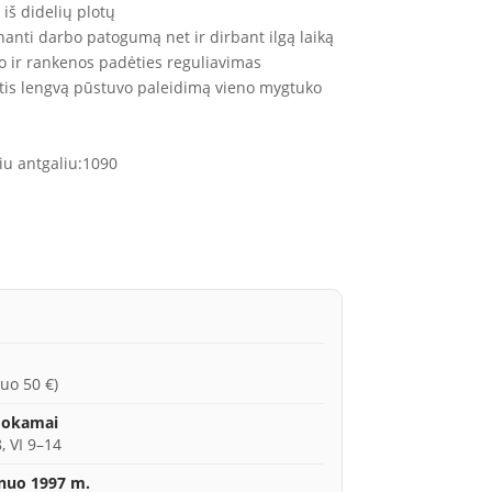
 iš didelių plotų
inanti darbo patogumą net ir dirbant ilgą laiką
o ir rankenos padėties reguliavimas
nantis lengvą pūstuvo paleidimą vieno mygtuko
iu antgaliu:
1090
uo 50 €)
mokamai
, VI 9–14
 nuo 1997 m.