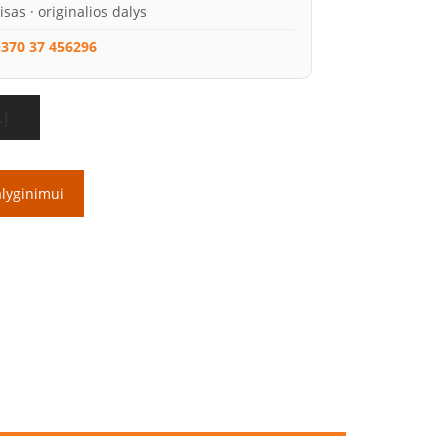
isas · originalios dalys
370 37 456296
LĮ
alyginimui