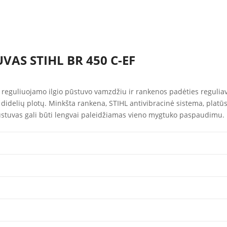
VAS STIHL BR 450 C-EF
reguliuojamo ilgio pūstuvo vamzdžiu ir rankenos padėties reguliavi
 didelių plotų. Minkšta rankena, STIHL antivibracinė sistema, platūs
ūstuvas gali būti lengvai paleidžiamas vieno mygtuko paspaudimu.