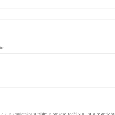
iu:
:
lgalaikius kraujotakos sutrikimus rankose, todėl STIHL sukūrė antivi