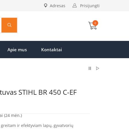
Adresas
Prisijungti
0
Apie mus
Kontaktai
stuvas STIHL BR 450 C-EF
Current
price
is:
ai (24 mėn.)
€779.00.
greitam ir efektyviam lapų, gyvatvorių