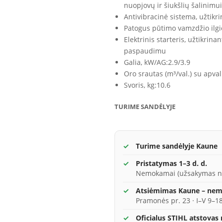
nuopjovų ir šiukšlių šalinimui
Antivibracinė sistema, užtikr
Patogus pūtimo vamzdžio ilgi
Elektrinis starteris, užtikri
paspaudimu
Galia, kW/AG:
2.9/3.9
Oro srautas (m³/val.) su apval
Svoris, kg:
10.6
TURIME SANDĖLYJE
Turime sandėlyje Kaune
Pristatymas 1–3 d. d.
Nemokamai (užsakymas n
Atsiėmimas Kaune – ne
Pramonės pr. 23 · I–V 9–18
Oficialus STIHL atstovas