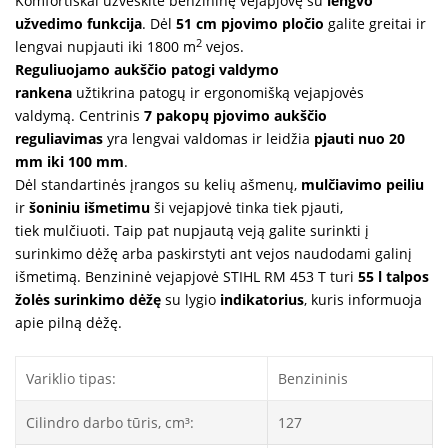
Komfortiškai užveskite benzininę vejapjovę su
lengvo
užvedimo funkcija
. Dėl
51 cm pjovimo pločio
galite greitai ir
2
lengvai
nupjauti
iki 1800 m
vejos.
Reguliuojamo aukščio patogi valdymo
rankena
užtikrina patogų ir ergonomišką vejapjovės
valdymą. Centrinis
7 pakopų pjovimo aukščio
reguliavimas
yra lengvai valdomas ir leidžia
pjauti nuo 20
mm iki 100 mm
.
Dėl standartinės įrangos su kelių ašmenų,
mulčiavimo peiliu
ir
šoniniu išmetimu
ši vejapjovė tinka tiek pjauti,
tiek
mulčiuoti
. Taip pat nupjautą veją galite surinkti į
surinkimo dėžę arba paskirstyti ant vejos naudodami galinį
išmetimą. Benzininė vejapjovė STIHL RM 453 T turi
55 l talpos
žolės surinkimo dėžę
su lygio
indikatorius
, kuris informuoja
apie pilną dėžę.
Variklio tipas:
Benzininis
Cilindro darbo tūris, cm³:
127