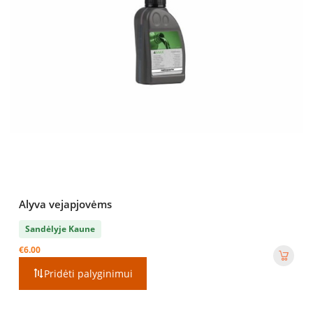
Alyva vejapjovėms
Sandėlyje Kaune
€
6.00
Pridėti palyginimui