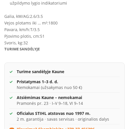
užpildymo lygio indikatoriumi
Galia, kW/AG:
2.6/3.5
Vejos plotams iki … m²:
1800
Pavara, km/h:
T/3.5
Pjovimo plotis, cm:
51
Svoris, kg:
32
TURIME SANDĖLYJE
Turime sandėlyje Kaune
Pristatymas 1–3 d. d.
Nemokamai (užsakymas nuo 50 €)
Atsiėmimas Kaune – nemokamai
Pramonės pr. 23 · I–V 9–18, VI 9–14
Oficialus STIHL atstovas nuo 1997 m.
2 m. garantija · savas servisas · originalios dalys