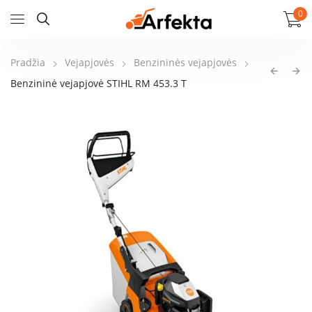
0
Pradžia
Vejapjovės
Benzininės vejapjovės
Benzininė vejapjovė STIHL RM 453.3 T