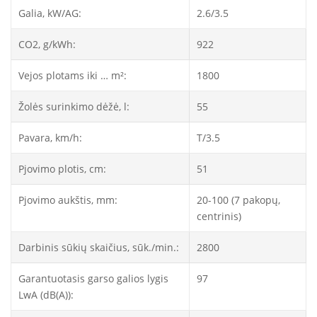
Galia, kW/AG:
2.6/3.5
CO2, g/kWh:
922
Vejos plotams iki … m²:
1800
Žolės surinkimo dėžė, l:
55
Pavara, km/h:
T/3.5
Pjovimo plotis, cm:
51
Pjovimo aukštis, mm:
20-100 (7 pakopų,
centrinis)
Darbinis sūkių skaičius, sūk./min.:
2800
Garantuotasis garso galios lygis
97
LwA (dB(A)):