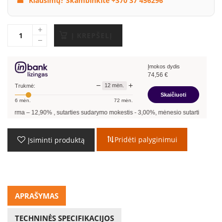
Klausimų? Skambinkite +370 37 456296
Į KREPŠELĮ
Įmokos dydis
74,56
€
−
+
12
mėn.
Trukmė:
Skaičiuoti
6
mėn.
72
mėn.
2,90
%
, sutarties sudarymo mokestis -
3,00
%, mėnesio sutarties mokestis –
0,38
%,
Pridėti palyginimui
Įsiminti produktą
APRAŠYMAS
TECHNINĖS SPECIFIKACIJOS