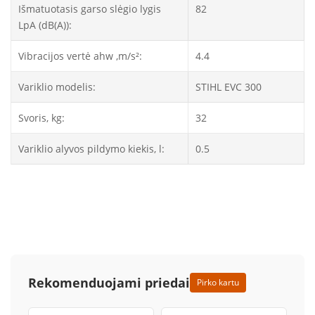
Išmatuotasis garso slėgio lygis
82
LpA (dB(A)):
Vibracijos vertė ahw ,m/s²:
4.4
Variklio modelis:
STIHL EVC 300
Svoris, kg:
32
Variklio alyvos pildymo kiekis, l:
0.5
Rekomenduojami priedai
Pirko kartu