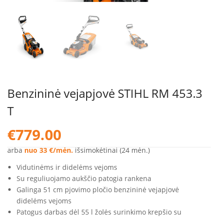
Benzininė vejapjovė STIHL RM 453.3
T
€
779.00
arba
nuo 33 €/mėn.
išsimokėtinai (24 mėn.)
Vidutinėms ir didelėms vejoms
Su reguliuojamo aukščio patogia rankena
Galinga 51 cm pjovimo pločio benzininė vejapjovė
didelėms vejoms
Patogus darbas dėl 55 l žolės surinkimo krepšio su