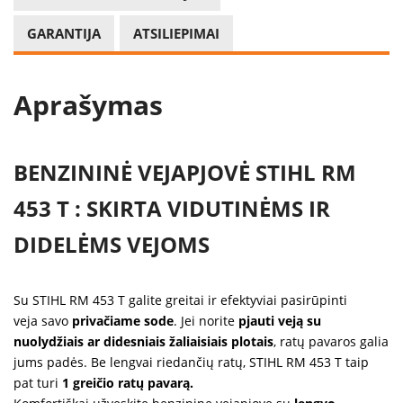
GARANTIJA
ATSILIEPIMAI
Aprašymas
BENZININĖ VEJAPJOVĖ STIHL RM
453 T : SKIRTA VIDUTINĖMS IR
DIDELĖMS VEJOMS
Su STIHL RM 453 T galite greitai ir efektyviai pasirūpinti
veja
savo
privačiame sode
. Jei norite
pjauti veją su
nuolydžiais ar didesniais žaliaisiais plotais
, ratų pavaros galia
jums padės. Be lengvai riedančių ratų, STIHL RM 453 T taip
pat turi
1 greičio ratų pavarą.