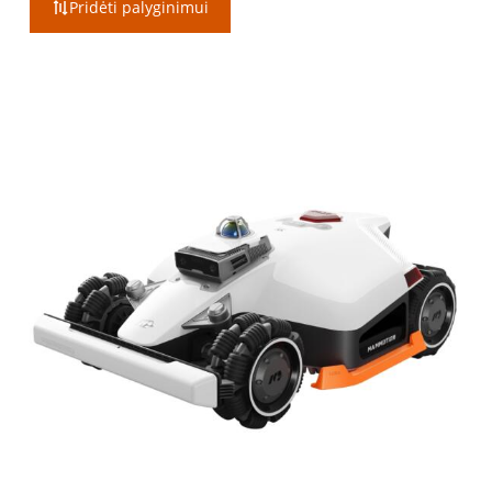
Pridėti palyginimui