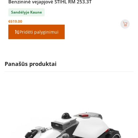
Benzininė vejapjovė STIHL RM 253.3T
Sandėlyje Kaune
€
619.00
Pridėti palyginimui
Panašūs produktai