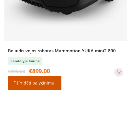
Belaidis vejos robotas Mammotion YUKA mini2 800
Sandėlyje Kaune
Original
Current
€
899.00
€
999.00
price
price
was:
is:
Pridėti palyginimui
€999.00.
€899.00.