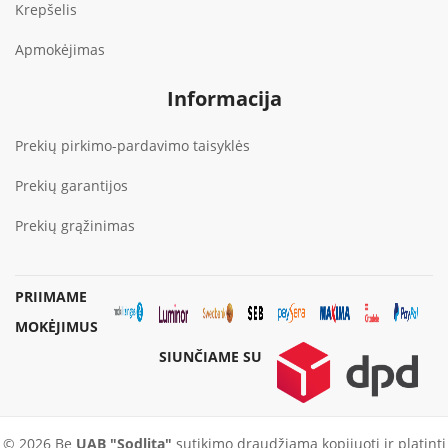
Krepšelis
Apmokėjimas
Informacija
Prekių pirkimo-pardavimo taisyklės
Prekių garantijos
Prekių grąžinimas
PRIIMAME
MOKĖJIMUS
SIUNČIAME SU
© 2026 Be
UAB "Sodlita"
sutikimo draudžiama kopijuoti ir platinti