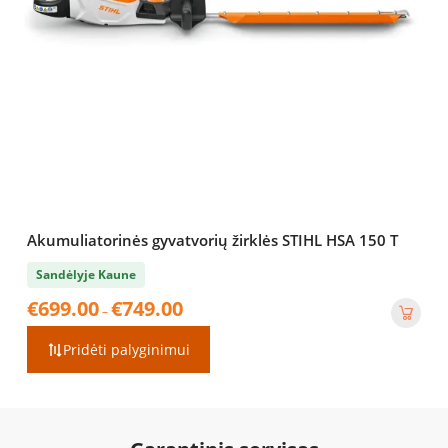
Akumuliatorinės gyvatvorių žirklės STIHL HSA 150 T
Sandėlyje Kaune
Price
€
699.00
€
749.00
–
range:
€699.00
Pridėti palyginimui
through
€749.00