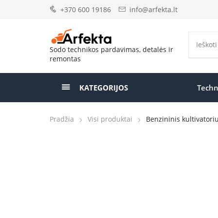
+370 600 19186
info@arfekta.lt
Sodo technikos pardavimas, detalės ir
remontas
KATEGORIJOS
Techn
Pradžia
Visi produktai
Benzininis kultivator