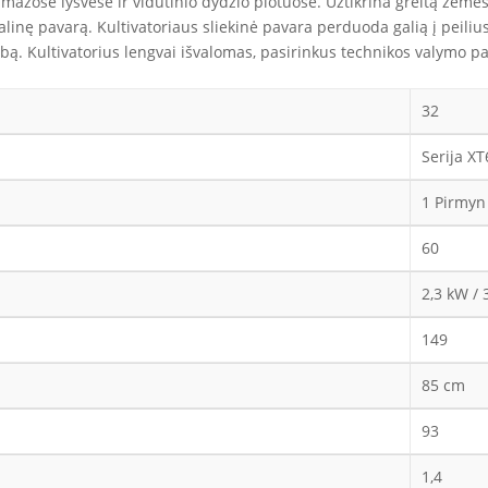
 mažose lysvėse ir vidutinio dydžio plotuose. Užtikrina greitą žemė
galinę pavarą. Kultivatoriaus sliekinė pavara perduoda galią į peiliu
rbą. Kultivatorius lengvai išvalomas, pasirinkus technikos valymo pa
32
Serija X
1 Pirmyn 
60
2,3 kW / 
149
85 cm
93
1,4