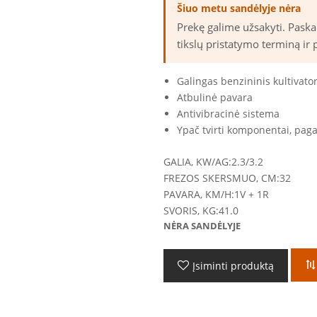
Šiuo metu sandėlyje nėra
Prekę galime užsakyti. Pask
tikslų pristatymo terminą ir 
Galingas benzininis kultivat
Atbulinė pavara
Antivibracinė sistema
Ypač tvirti komponentai, paga
GALIA, KW/AG:
2.3/3.2
FREZOS SKERSMUO, CM:
32
PAVARA, KM/H:
1V + 1R
SVORIS, KG:
41.0
NĖRA SANDĖLYJE
Įsiminti produktą