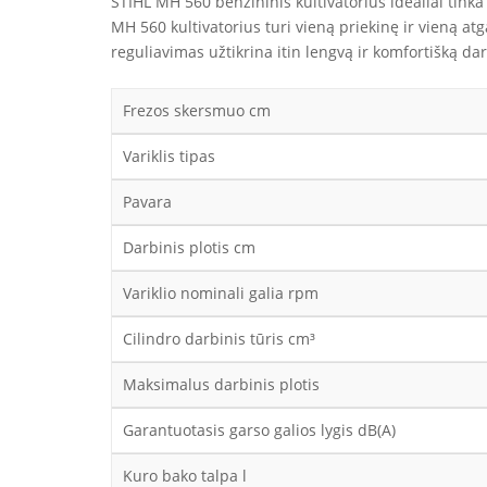
STIHL MH 560 benzininis kultivatorius idealiai tinka
MH 560 kultivatorius turi vieną priekinę ir vieną at
reguliavimas užtikrina itin lengvą ir komfortišką da
Frezos skersmuo cm
Variklis tipas
Pavara
Darbinis plotis cm
Variklio nominali galia rpm
Cilindro darbinis tūris cm³
Maksimalus darbinis plotis
Garantuotasis garso galios lygis dB(A)
Kuro bako talpa l