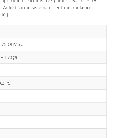
s apdirbimą. Darbinis frezų plotis – 60 cm. STIHL
s. Antivibracinė sistema ir centrinis rankenos
dėtį.
T675 OHV SC
+ 1 Atgal
3,2 PS