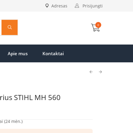
Adresas
Prisijungti
0
Apie mus
Kontaktai
orius STIHL MH 560
ai (24 mėn.)