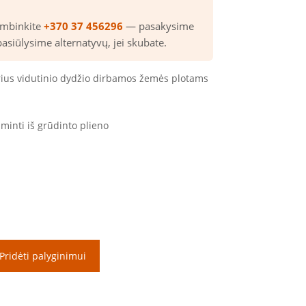
ambinkite
+370 37 456296
— pasakysime
pasiūlysime alternatyvų, jei skubate.
orius vidutinio dydžio dirbamos žemės plotams
minti iš grūdinto plieno
Pridėti palyginimui