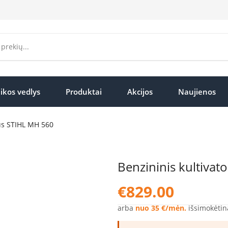
ikos vedlys
Produktai
Akcijos
Naujienos
ius STIHL MH 560
Benzininis kultivat
€
829.00
arba
nuo 35 €/mėn.
išsimokėtin