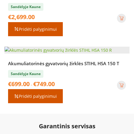
Sandėlyje Kaune
€
2,699.00
Pridėti palyginimui
Akumuliatorinės gyvatvorių žirklės STIHL HSA 150 T
Sandėlyje Kaune
Price
€
699.00
€
749.00
–
range:
€699.00
Pridėti palyginimui
through
€749.00
Garantinis servisas