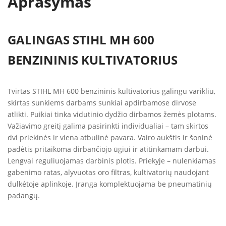
Aprašymas
GALINGAS STIHL MH 600
BENZININIS KULTIVATORIUS
Tvirtas STIHL MH 600 benzininis kultivatorius galingu varikliu,
skirtas sunkiems darbams sunkiai apdirbamose dirvose
atlikti. Puikiai tinka vidutinio dydžio dirbamos žemės plotams.
Važiavimo greitį galima pasirinkti individualiai – tam skirtos
dvi priekinės ir viena atbulinė pavara. Vairo aukštis ir šoninė
padėtis pritaikoma dirbančiojo ūgiui ir atitinkamam darbui.
Lengvai reguliuojamas darbinis plotis. Priekyje – nulenkiamas
gabenimo ratas, alyvuotas oro filtras, kultivatorių naudojant
dulkėtoje aplinkoje. Įranga komplektuojama be pneumatinių
padangų.