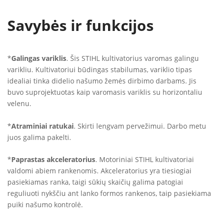
Savybės ir funkcijos
*
Galingas variklis
. Šis STIHL kultivatorius varomas galingu
varikliu. Kultivatoriui būdingas stabilumas, variklio tipas
idealiai tinka didelio našumo žemės dirbimo darbams. Jis
buvo suprojektuotas kaip varomasis variklis su horizontaliu
velenu.
*
Atraminiai ratukai
. Skirti lengvam pervežimui. Darbo metu
juos galima pakelti.
*
Paprastas akceleratorius
. Motoriniai STIHL kultivatoriai
valdomi abiem rankenomis. Akceleratorius yra tiesiogiai
pasiekiamas ranka, taigi sūkių skaičių galima patogiai
reguliuoti nykščiu ant lanko formos rankenos, taip pasiekiama
puiki našumo kontrolė.