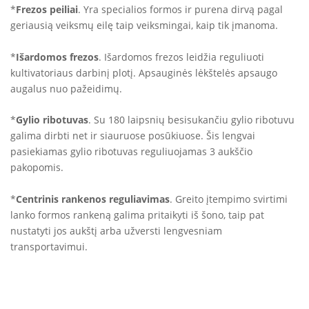
*
Frezos peiliai
. Yra specialios formos ir purena dirvą pagal
geriausią veiksmų eilę taip veiksmingai, kaip tik įmanoma.
*
Išardomos frezos
. Išardomos frezos leidžia reguliuoti
kultivatoriaus darbinį plotį. Apsauginės lėkštelės apsaugo
augalus nuo pažeidimų.
*
Gylio ribotuvas
. Su 180 laipsnių besisukančiu gylio ribotuvu
galima dirbti net ir siauruose posūkiuose. Šis lengvai
pasiekiamas gylio ribotuvas reguliuojamas 3 aukščio
pakopomis.
*
Centrinis rankenos reguliavimas
. Greito įtempimo svirtimi
lanko formos rankeną galima pritaikyti iš šono, taip pat
nustatyti jos aukštį arba užversti lengvesniam
transportavimui.