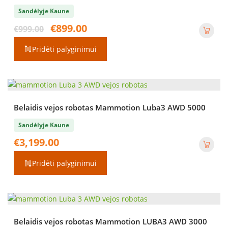
Sandėlyje Kaune
Original
Current
€
899.00
€
999.00
price
price
was:
is:
Pridėti palyginimui
€999.00.
€899.00.
Belaidis vejos robotas Mammotion Luba3 AWD 5000
Sandėlyje Kaune
€
3,199.00
Pridėti palyginimui
Belaidis vejos robotas Mammotion LUBA3 AWD 3000