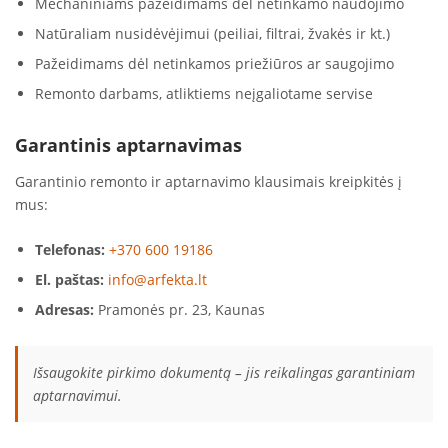
Mechaniniams pažeidimams dėl netinkamo naudojimo
Natūraliam nusidėvėjimui (peiliai, filtrai, žvakės ir kt.)
Pažeidimams dėl netinkamos priežiūros ar saugojimo
Remonto darbams, atliktiems neįgaliotame servise
Garantinis aptarnavimas
Garantinio remonto ir aptarnavimo klausimais kreipkitės į
mus:
Telefonas:
+370 600 19186
El. paštas:
info@arfekta.lt
Adresas:
Pramonės pr. 23, Kaunas
Išsaugokite pirkimo dokumentą – jis reikalingas garantiniam
aptarnavimui.