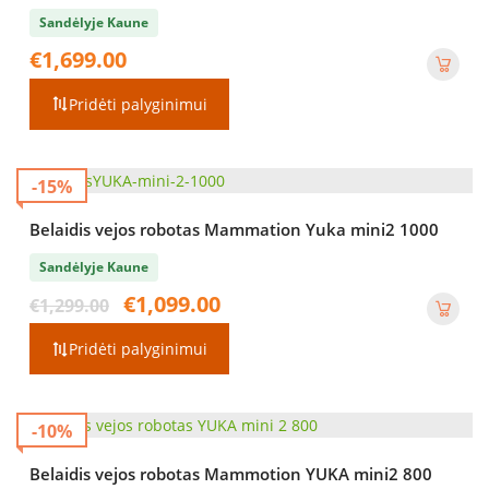
Sandėlyje Kaune
€
1,699.00
Pridėti palyginimui
-15%
Belaidis vejos robotas Mammation Yuka mini2 1000
Sandėlyje Kaune
Original
Current
€
1,099.00
€
1,299.00
price
price
was:
is:
Pridėti palyginimui
€1,299.00.
€1,099.00.
-10%
Belaidis vejos robotas Mammotion YUKA mini2 800