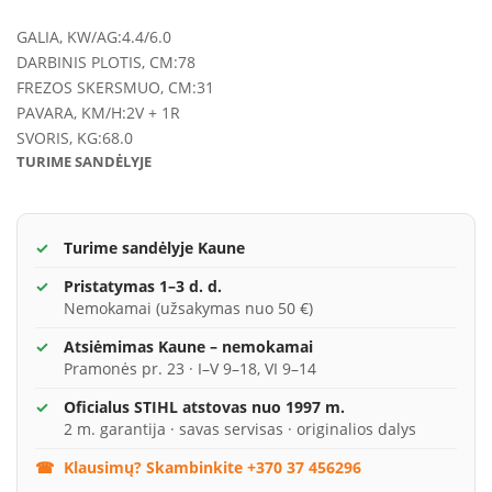
GALIA, KW/AG:
4.4/6.0
DARBINIS PLOTIS, CM:
78
FREZOS SKERSMUO, CM:
31
PAVARA, KM/H:
2V + 1R
SVORIS, KG:
68.0
TURIME SANDĖLYJE
Turime sandėlyje Kaune
Pristatymas 1–3 d. d.
Nemokamai (užsakymas nuo 50 €)
Atsiėmimas Kaune – nemokamai
Pramonės pr. 23 · I–V 9–18, VI 9–14
Oficialus STIHL atstovas nuo 1997 m.
2 m. garantija · savas servisas · originalios dalys
Klausimų? Skambinkite +370 37 456296