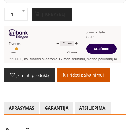
Į KREPŠELĮ
Įmokos dydis
86,05
€
−
+
12
mėn.
Trukmė:
Skaičiuoti
6
mėn.
72
mėn.
,00
€, kai sutartis sudaroma
12
mėn. terminui, metinė palūkanų norma –
12,90
%
, 
Pridėti palyginimui
Įsiminti produktą
APRAŠYMAS
GARANTIJA
ATSILIEPIMAI