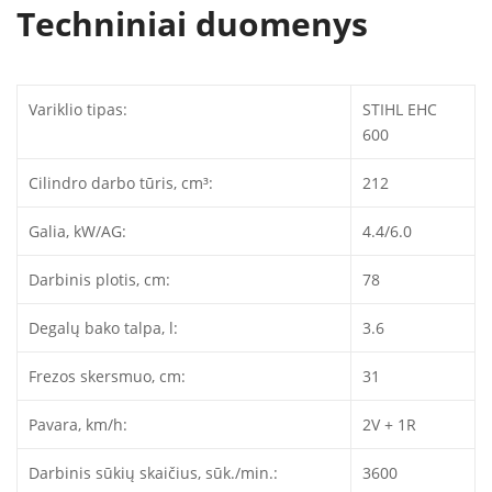
Techniniai duomenys
Variklio tipas:
STIHL EHC
600
Cilindro darbo tūris, cm³:
212
Galia, kW/AG:
4.4/6.0
Darbinis plotis, cm:
78
Degalų bako talpa, l:
3.6
Frezos skersmuo, cm:
31
Pavara, km/h:
2V + 1R
Darbinis sūkių skaičius, sūk./min.:
3600