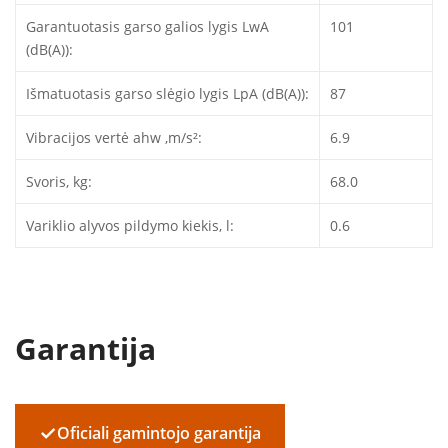
Garantuotasis garso galios lygis LwA
101
(dB(A)):
Išmatuotasis garso slėgio lygis LpA (dB(A)):
87
Vibracijos vertė ahw ,m/s²:
6.9
Svoris, kg:
68.0
Variklio alyvos pildymo kiekis, l:
0.6
Garantija
✓
Oficiali gamintojo garantija