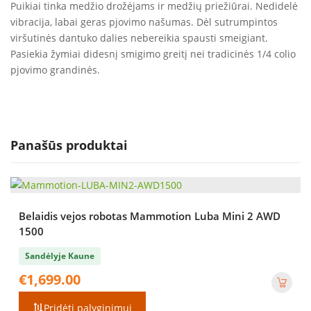
Puikiai tinka medžio drožėjams ir medžių priežiūrai. Nedidelė
vibracija, labai geras pjovimo našumas. Dėl sutrumpintos
viršutinės dantuko dalies nebereikia spausti smeigiant.
Pasiekia žymiai didesnį smigimo greitį nei tradicinės 1/4 colio
pjovimo grandinės.
Panašūs produktai
Belaidis vejos robotas Mammotion Luba Mini 2 AWD
1500
Sandėlyje Kaune
€
1,699.00
Pridėti palyginimui