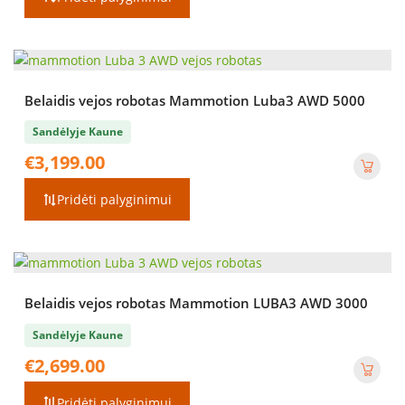
€999.00.
€899.00.
Belaidis vejos robotas Mammotion Luba3 AWD 5000
Sandėlyje Kaune
€
3,199.00
Pridėti palyginimui
Belaidis vejos robotas Mammotion LUBA3 AWD 3000
Sandėlyje Kaune
€
2,699.00
Pridėti palyginimui