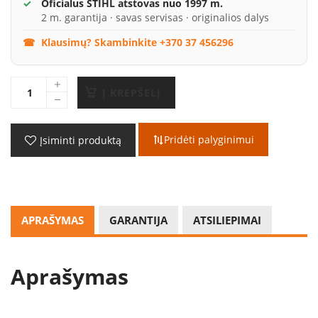
Oficialus STIHL atstovas nuo 1997 m.
2 m. garantija · savas servisas · originalios dalys
Klausimų? Skambinkite +370 37 456296
Į KREPŠELĮ
Pridėti palyginimui
Įsiminti produktą
APRAŠYMAS
GARANTIJA
ATSILIEPIMAI
Aprašymas