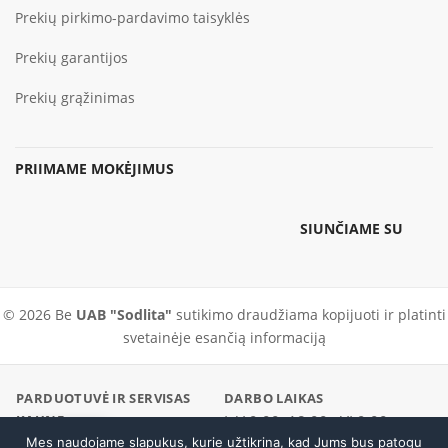
Prekių pirkimo-pardavimo taisyklės
Prekių garantijos
Prekių grąžinimas
PRIIMAME MOKĖJIMUS
SIUNČIAME SU
© 2026 Be
UAB "Sodlita"
sutikimo draudžiama kopijuoti ir platinti
svetainėje esančią informaciją
PARDUOTUVĖ IR SERVISAS
DARBO LAIKAS
KAUNE
I–V 9:00–18:00 · VI 9:00–
Pramonės pr. 23, Kaunas
Mes naudojame slapukus, kurie užtikrina, kad Jums bus patogu
Skambinti
14:00