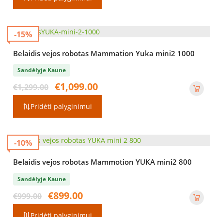
-15%
Belaidis vejos robotas Mammation Yuka mini2 1000
Sandėlyje Kaune
Original
Current
€
1,099.00
€
1,299.00
price
price
was:
is:
Pridėti palyginimui
€1,299.00.
€1,099.00.
-10%
Belaidis vejos robotas Mammotion YUKA mini2 800
Sandėlyje Kaune
Original
Current
€
899.00
€
999.00
price
price
was:
is:
Pridėti palyginimui