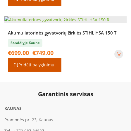
Akumuliatorinės gyvatvorių žirklės STIHL HSA 150 T
Sandėlyje Kaune
Price
€
699.00
€
749.00
–
range:
€699.00
Pridėti palyginimui
through
€749.00
Garantinis servisas
KAUNAS
Pramonės pr. 23, Kaunas
Tel.:
+370 687 84837