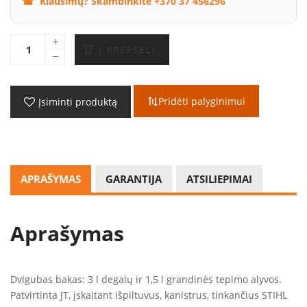
Klausimų? Skambinkite +370 37 456296
Į KREPŠELĮ
Pridėti palyginimui
Įsiminti produktą
APRAŠYMAS
GARANTIJA
ATSILIEPIMAI
Aprašymas
Dvigubas bakas: 3 l degalų ir 1,5 l grandinės tepimo alyvos.
Patvirtinta JT, įskaitant išpiltuvus, kanistrus, tinkančius STIHL