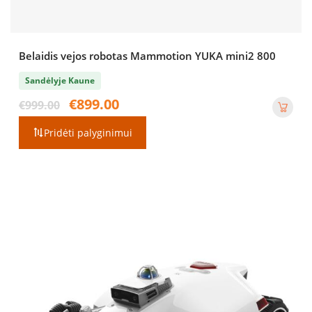
Belaidis vejos robotas Mammotion YUKA mini2 800
Sandėlyje Kaune
Original
Current
€
899.00
€
999.00
price
price
was:
is:
Pridėti palyginimui
€999.00.
€899.00.