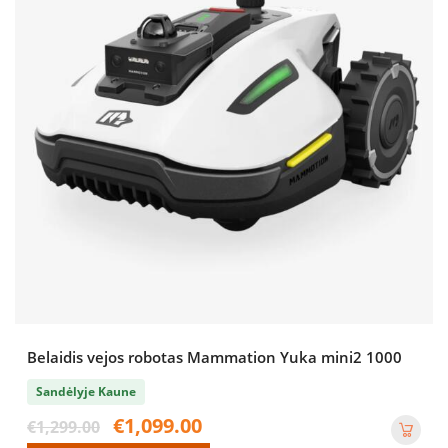
Belaidis vejos robotas Mammation Yuka mini2 1000
Sandėlyje Kaune
Original
Current
€
1,099.00
€
1,299.00
price
price