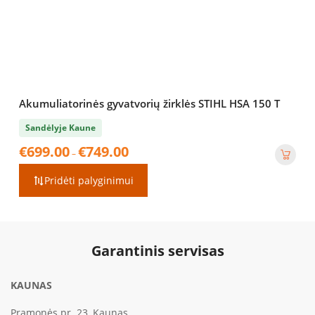
Akumuliatorinės gyvatvorių žirklės STIHL HSA 150 T
Sandėlyje Kaune
Price
€
699.00
€
749.00
–
range:
€699.00
Pridėti palyginimui
through
€749.00
Garantinis servisas
KAUNAS
Pramonės pr. 23, Kaunas