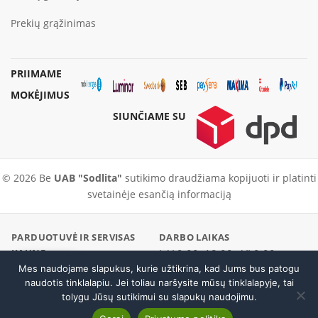
Prekių grąžinimas
PRIIMAME
MOKĖJIMUS
SIUNČIAME SU
© 2026 Be
UAB "Sodlita"
sutikimo draudžiama kopijuoti ir platinti
svetainėje esančią informaciją
PARDUOTUVĖ IR SERVISAS
DARBO LAIKAS
KAUNE
I–V 9:00–18:00 · VI 9:00–
Pramonės pr. 23, Kaunas
Mes naudojame slapukus, kurie užtikrina, kad Jums bus patogu
Skambinti
14:00
naudotis tinklalapiu. Jei toliau naršysite mūsų tinklalapyje, tai
PARDUOTUVĖ / SERVISAS
EL. PARDUOTUVĖ
tolygu Jūsų sutikimui su slapukų naudojimu.
+370 37 456296
+370 600 19186
Mačetė Gerber Gator Bush
Į krepšelį