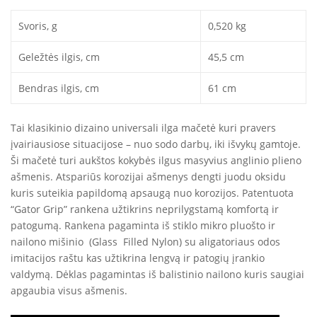
Svoris, g
0,520 kg
Geležtės ilgis, cm
45,5 cm
Bendras ilgis, cm
61 cm
Tai klasikinio dizaino universali ilga mačetė kuri pravers
įvairiausiose situacijose – nuo sodo darbų, iki išvykų gamtoje.
Ši mačetė turi aukštos kokybės ilgus masyvius anglinio plieno
ašmenis. Atspariūs korozijai ašmenys dengti juodu oksidu
kuris suteikia papildomą apsaugą nuo korozijos. Patentuota
“Gator Grip” rankena užtikrins neprilygstamą komfortą ir
patogumą. Rankena pagaminta iš stiklo mikro pluošto ir
nailono mišinio (Glass Filled Nylon) su aligatoriaus odos
imitacijos raštu kas užtikrina lengvą ir patogių įrankio
valdymą. Dėklas pagamintas iš balistinio nailono kuris saugiai
apgaubia visus ašmenis.