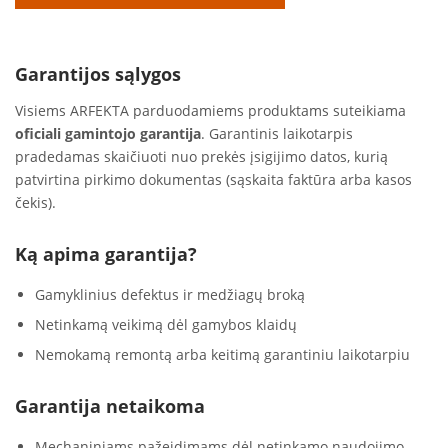
Garantijos sąlygos
Visiems ARFEKTA parduodamiems produktams suteikiama
oficiali gamintojo garantija
. Garantinis laikotarpis
pradedamas skaičiuoti nuo prekės įsigijimo datos, kurią
patvirtina pirkimo dokumentas (sąskaita faktūra arba kasos
čekis).
Ką apima garantija?
Gamyklinius defektus ir medžiagų broką
Netinkamą veikimą dėl gamybos klaidų
Nemokamą remontą arba keitimą garantiniu laikotarpiu
Garantija netaikoma
Mechaniniams pažeidimams dėl netinkamo naudojimo