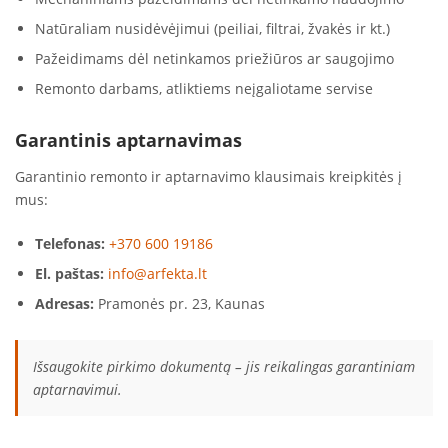
Natūraliam nusidėvėjimui (peiliai, filtrai, žvakės ir kt.)
Pažeidimams dėl netinkamos priežiūros ar saugojimo
Remonto darbams, atliktiems neįgaliotame servise
Garantinis aptarnavimas
Garantinio remonto ir aptarnavimo klausimais kreipkitės į
mus:
Telefonas:
+370 600 19186
El. paštas:
info@arfekta.lt
Adresas:
Pramonės pr. 23, Kaunas
Išsaugokite pirkimo dokumentą – jis reikalingas garantiniam
aptarnavimui.