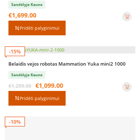
Sandėlyje Kaune
€
1,699.00
Pridėti palyginimui
-15%
Belaidis vejos robotas Mammation Yuka mini2 1000
Sandėlyje Kaune
Original
Current
€
1,099.00
€
1,299.00
price
price
was:
is:
Pridėti palyginimui
€1,299.00.
€1,099.00.
-10%