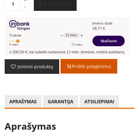
Į KREPŠELĮ
Įmokos dydis
28,77
€
−
+
12
mėn.
Trukmė:
Skaičiuoti
6
mėn.
72
mėn.
00,00
€, kai sutartis sudaroma
12
mėn. terminui, metinė palūkanų norma –
13,90
%
Pridėti palyginimui
Įsiminti produktą
APRAŠYMAS
GARANTIJA
ATSILIEPIMAI
Aprašymas