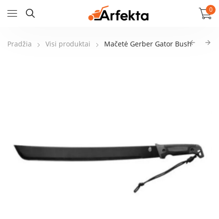
0
Pradžia
Visi produktai
Mačetė Gerber Gator Bush