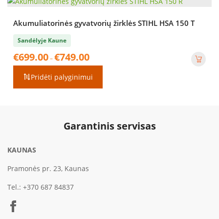
Akumuliatorinės gyvatvorių žirklės STIHL HSA 150 T
Sandėlyje Kaune
Price
€
699.00
€
749.00
–
range:
€699.00
Pridėti palyginimui
through
€749.00
Garantinis servisas
KAUNAS
Pramonės pr. 23, Kaunas
Tel.:
+370 687 84837