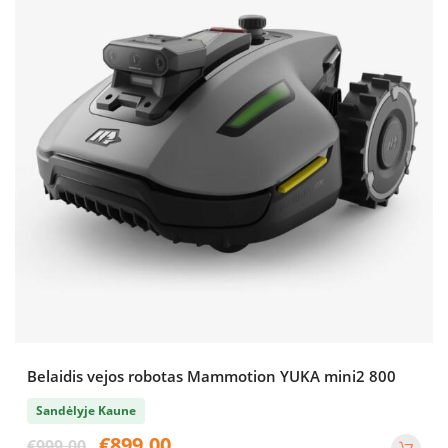
Belaidis vejos robotas Mammotion YUKA mini2 800
Sandėlyje Kaune
Original
Current
€
899.00
€
999.00