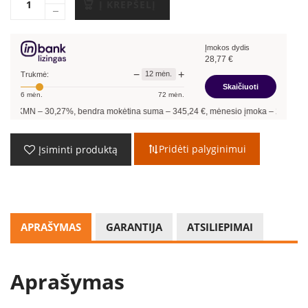
Į KREPŠELĮ
Įmokos dydis
28,77
€
−
+
12
mėn.
Trukmė:
Skaičiuoti
6
mėn.
72
mėn.
N –
30,27
%, bendra mokėtina suma –
345,24
€, mėnesio įmoka –
28,77
€.
Pridėti palyginimui
Įsiminti produktą
APRAŠYMAS
GARANTIJA
ATSILIEPIMAI
Aprašymas