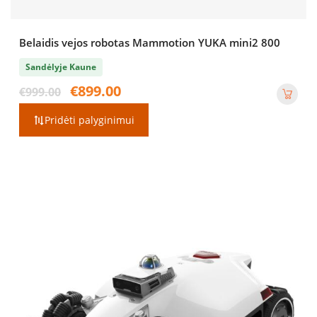
Belaidis vejos robotas Mammotion YUKA mini2 800
Sandėlyje Kaune
Original
Current
€
899.00
€
999.00
price
price
was:
is:
Pridėti palyginimui
€999.00.
€899.00.