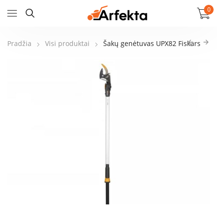
0
Pradžia
Visi produktai
Šakų genėtuvas UPX82 Fiskars