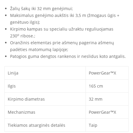
Žalių šakų iki 32 mm genėjimui;
Maksimalus genėjimo aukštis iki 3,5 m (žmogaus ūgis +
genėtuvo ilgis);
Kirpimo kampas su specialiu užraktu reguliuojamas
o
230
ribose.;
Oranžinis elementas prie ašmenų pagerina ašmenų
padėties matomumą lapijoje;
Patogios guma dengtos rankenos ir neslidus koto antgalis.
Linija
PowerGear™X
Ilgis
165 cm
Kirpimo diametras
32 mm
Mechanizmas
PowerGear™X
Tiekiamos atsarginės detalės
Taip