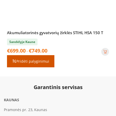
Akumuliatorinės gyvatvorių žirklės STIHL HSA 150 T
Sandėlyje Kaune
Price
€
699.00
€
749.00
–
range:
€699.00
Pridėti palyginimui
through
€749.00
Garantinis servisas
KAUNAS
Pramonės pr. 23, Kaunas