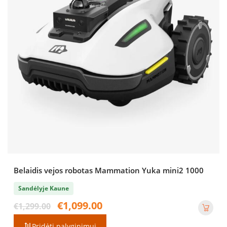
Belaidis vejos robotas Mammation Yuka mini2 1000
Sandėlyje Kaune
Original
Current
€
1,099.00
€
1,299.00
price
price
was:
is:
Pridėti palyginimui