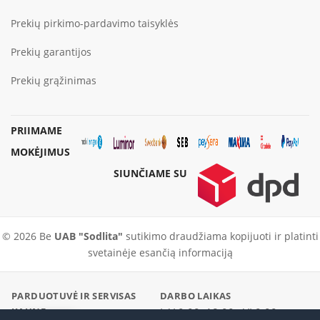
Prekių pirkimo-pardavimo taisyklės
Prekių garantijos
Prekių grąžinimas
PRIIMAME
MOKĖJIMUS
SIUNČIAME SU
© 2026 Be
UAB "Sodlita"
sutikimo draudžiama kopijuoti ir platinti
svetainėje esančią informaciją
PARDUOTUVĖ IR SERVISAS
DARBO LAIKAS
KAUNE
I–V 9:00–18:00 · VI 9:00–